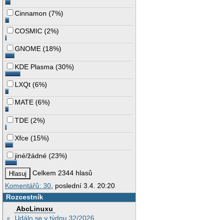
Cinnamon
(
7%
)
COSMIC
(
2%
)
GNOME
(
18%
)
KDE Plasma
(
30%
)
LXQt
(
6%
)
MATE
(
6%
)
TDE
(
2%
)
Xfce
(
15%
)
jiné/žádné
(
23%
)
Celkem 2344 hlasů
Komentářů: 30
, poslední 3.4. 20:20
Rozcestník
AbcLinuxu
Událo se v týdnu 32/2026