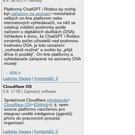
6.8. 08:00 | IT novinky
Platformy ChatGPT i Roblox by mohly
být
zařazeny na seznam
mimořádně
velkých on-line platforem nebo
internetových vyhledávačů, na něž se
vztahují zvláštní podmínky podle
nařízení o digitálních službách (DSA).
Vzhledem k tomu, že ChatGPT i Roblox
oznámily počet uživatelů nad prahovou
hodnotou DSA, je toto označení
„rozhodně možné“ a mohlo by „přijít
dříve či později“. On-line platformy a
vyhledávače zařazené na seznamy DSA
musejí
…
více »
Ladislav Hagara
|
Komentářů: 9
Cloudflare OS
5.8. 17:00 | Zajímavý software
Společnost Cloudflare
představila
Cloudflare OS
(
GitHub
), tj. open
source platformu navrženou pro
integraci umělé inteligence (agentů)
přímo do pracovních procesů
organizací.
Ladislav Hagara
|
Komentářů: 0