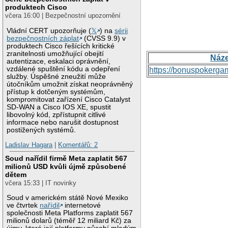
produktech Cisco
včera 16:00 | Bezpečnostní upozornění
Vládní CERT upozorňuje (
𝕏
) na
sérii
bezpečnostních záplat
(CVSS 9.9) v
produktech Cisco řešících kritické
zranitelnosti umožňující obejití
Náz
autentizace, eskalaci oprávnění,
vzdálené spuštění kódu a odepření
https://bonuspokerga
služby. Úspěšné zneužití může
útočníkům umožnit získat neoprávněný
přístup k dotčeným systémům,
kompromitovat zařízení Cisco Catalyst
SD-WAN a Cisco IOS XE, spustit
libovolný kód, zpřístupnit citlivé
informace nebo narušit dostupnost
postižených systémů.
Ladislav Hagara
|
Komentářů: 2
Soud nařídil firmě Meta zaplatit 567
milionů USD kvůli újmě způsobené
dětem
včera 15:33 | IT novinky
Soud v americkém státě Nové Mexiko
ve čtvrtek
nařídil
internetové
společnosti Meta Platforms zaplatit 567
milionů dolarů (téměř 12 miliard Kč) za