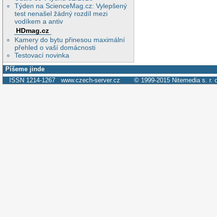
Týden na ScienceMag.cz: Vylepšený
test nenašel žádný rozdíl mezi
vodíkem a antiv
HDmag.cz
Kamery do bytu přinesou maximální
přehled o vaší domácnosti
Testovací novinka
Píšeme jinde
ISSN 1214-1267
www.czech-server.cz
© 1999-2015
Nitemedia s. r. 