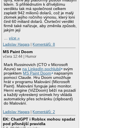
újmy, které její platformy působí mladým
lidem. S přihlédnutím k dřívějšímu
verdiktu tak má společnost celkem
zaplatit 942 milionů dolarů, což je malý
zlomek jejího ročního výnosu, který loni
činil 60 miliard dolarů. Čtvrteční verdikt
firmě také nařizuje, aby změnila způsob,
jakým její
…
více »
Ladislav Hagara
|
Komentářů: 8
MS Paint Doom
včera 12:44 | Humor
Mark Russinovich (CTO v Microsoft
Azure) se
na LinkedIn pochlubil
svým
projektem
MS Paint Doom
napsaným
pomocí Claude. Hru Doom umožňuje
hrát v programu Malování (Microsoft
Paint). Malování funguje jako monitor.
Herní engine (ViZDoom) běží na pozadí
a každý vykreslený snímek hry vkládá
automaticky přes schránku (clipboard)
do Malování.
Ladislav Hagara
|
Komentářů: 2
EK: ChatGPT i Roblox mohou spadat
pod přísnější pravidla