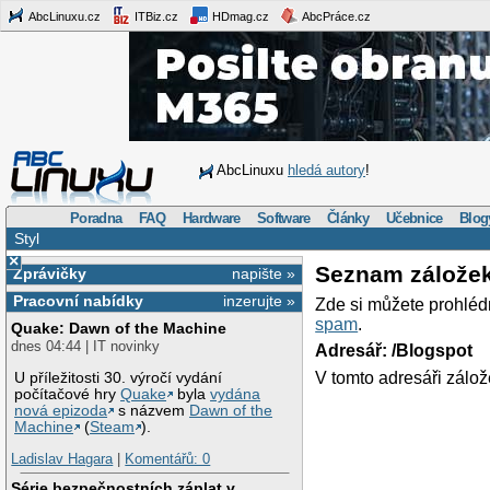
AbcLinuxu.cz
ITBiz.cz
HDmag.cz
AbcPráce.cz
AbcLinuxu
hledá autory
!
Poradna
FAQ
Hardware
Software
Články
Učebnice
Blog
Styl
×
Seznam zálože
Zprávičky
napište »
Pracovní nabídky
inzerujte »
Zde si můžete prohléd
spam
.
Quake: Dawn of the Machine
dnes 04:44 | IT novinky
Adresář: /Blogspot
V tomto adresáři zálož
U příležitosti 30. výročí vydání
počítačové hry
Quake
byla
vydána
nová epizoda
s názvem
Dawn of the
Machine
(
Steam
).
Ladislav Hagara
|
Komentářů: 0
Série bezpečnostních záplat v