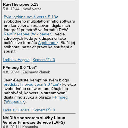
RawTherapee 5.13
5.8. 12:44 | Nová verze
Byla vydána nová verze 5.13
svobodného multiplatformního softwaru
pro konverzi a zpracování digitálních
fotografií primárně ve formátů RAW
RawTherapee
(
Wikipedie
). Vedle
zdrojových kódů je k dispozici také
balíček ve formátu
AppImage
. Stačí jej
stáhnout, nastavit právo ke spuštění a
spustit.
Ladislav Hagara
|
Komentářů: 0
FFmpeg 9.0 "Lei"
4.8. 20:44 | Zajímavý článek
Jean-Baptiste Kempf na svém blogu
představil novou verzi 9.0 "Lei"
kolekce
svobodného softwaru umožňujícího
nahrávání, konverzi a streamovaní
digitálního zvuku a obrazu
FFmpeg
(
Wikipedie
).
Ladislav Hagara
|
Komentářů: 0
NVIDIA sponzorem služby Linux
Vendor Firmware Service (LVFS)
4.8. 20:11 | Komunita