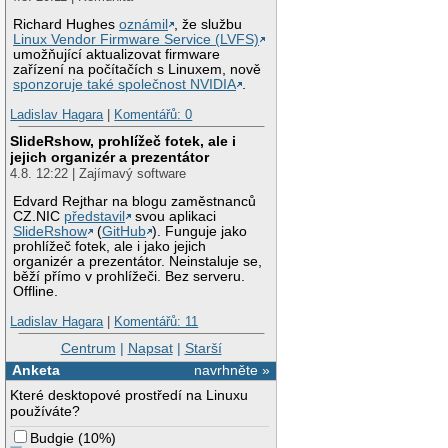
Richard Hughes
oznámil
, že službu
Linux Vendor Firmware Service (LVFS)
umožňující aktualizovat firmware
zařízení na počítačích s Linuxem, nově
sponzoruje také společnost NVIDIA
.
Ladislav Hagara
|
Komentářů: 0
SlideRshow, prohlížeč fotek, ale i
jejich organizér a prezentátor
4.8. 12:22 | Zajímavý software
Edvard Rejthar na blogu zaměstnanců
CZ.NIC
představil
svou aplikaci
SlideRshow
(
GitHub
). Funguje jako
prohlížeč fotek, ale i jako jejich
organizér a prezentátor. Neinstaluje se,
běží přímo v prohlížeči. Bez serveru.
Offline.
Ladislav Hagara
|
Komentářů: 11
Centrum
|
Napsat
|
Starší
Anketa
navrhněte »
Které desktopové prostředí na Linuxu
používáte?
Budgie
(
10%
)