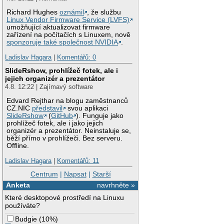
Richard Hughes
oznámil
, že službu
Linux Vendor Firmware Service (LVFS)
umožňující aktualizovat firmware
zařízení na počítačích s Linuxem, nově
sponzoruje také společnost NVIDIA
.
Ladislav Hagara
|
Komentářů: 0
SlideRshow, prohlížeč fotek, ale i
jejich organizér a prezentátor
4.8. 12:22 | Zajímavý software
Edvard Rejthar na blogu zaměstnanců
CZ.NIC
představil
svou aplikaci
SlideRshow
(
GitHub
). Funguje jako
prohlížeč fotek, ale i jako jejich
organizér a prezentátor. Neinstaluje se,
běží přímo v prohlížeči. Bez serveru.
Offline.
Ladislav Hagara
|
Komentářů: 11
Centrum
|
Napsat
|
Starší
Anketa
navrhněte »
Které desktopové prostředí na Linuxu
používáte?
Budgie
(
10%
)