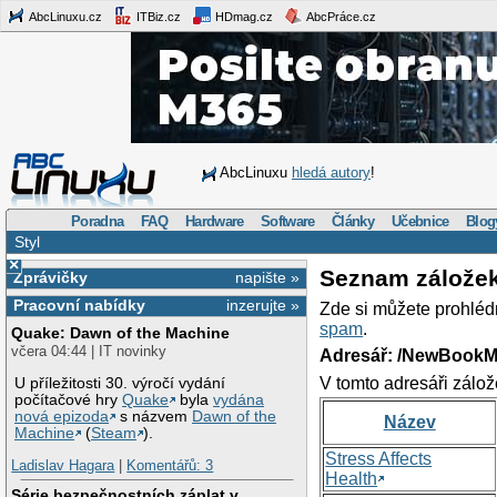
AbcLinuxu.cz
ITBiz.cz
HDmag.cz
AbcPráce.cz
AbcLinuxu
hledá autory
!
Poradna
FAQ
Hardware
Software
Články
Učebnice
Blog
Styl
×
Seznam zálože
Zprávičky
napište »
Pracovní nabídky
inzerujte »
Zde si můžete prohléd
spam
.
Quake: Dawn of the Machine
včera 04:44 | IT novinky
Adresář: /NewBookM
V tomto adresáři zálož
U příležitosti 30. výročí vydání
počítačové hry
Quake
byla
vydána
nová epizoda
s názvem
Dawn of the
Název
Machine
(
Steam
).
Stress Affects
Ladislav Hagara
|
Komentářů: 3
Health
Série bezpečnostních záplat v