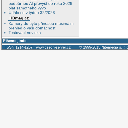
podpůrnou AI převýší do roku 2028
plat samotného vývo
Událo se v týdnu 32/2026
HDmag.cz
Kamery do bytu přinesou maximální
přehled o vaší domácnosti
Testovací novinka
Píšeme jinde
ISSN 1214-1267
www.czech-server.cz
© 1999-2015
Nitemedia s. r. 