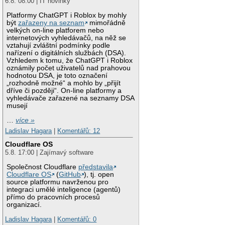
6.8. 08:00 | IT novinky
Platformy ChatGPT i Roblox by mohly
být
zařazeny na seznam
mimořádně
velkých on-line platforem nebo
internetových vyhledávačů, na něž se
vztahují zvláštní podmínky podle
nařízení o digitálních službách (DSA).
Vzhledem k tomu, že ChatGPT i Roblox
oznámily počet uživatelů nad prahovou
hodnotou DSA, je toto označení
„rozhodně možné“ a mohlo by „přijít
dříve či později“. On-line platformy a
vyhledávače zařazené na seznamy DSA
musejí
…
více »
Ladislav Hagara
|
Komentářů: 12
Cloudflare OS
5.8. 17:00 | Zajímavý software
Společnost Cloudflare
představila
Cloudflare OS
(
GitHub
), tj. open
source platformu navrženou pro
integraci umělé inteligence (agentů)
přímo do pracovních procesů
organizací.
Ladislav Hagara
|
Komentářů: 0