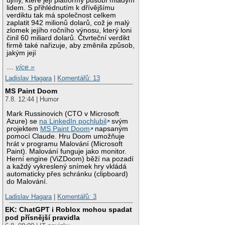
újmy, které její platformy působí mladým
lidem. S přihlédnutím k dřívějšímu
verdiktu tak má společnost celkem
zaplatit 942 milionů dolarů, což je malý
zlomek jejího ročního výnosu, který loni
činil 60 miliard dolarů. Čtvrteční verdikt
firmě také nařizuje, aby změnila způsob,
jakým její
…
více »
Ladislav Hagara
|
Komentářů: 13
MS Paint Doom
7.8. 12:44 | Humor
Mark Russinovich (CTO v Microsoft
Azure) se
na LinkedIn pochlubil
svým
projektem
MS Paint Doom
napsaným
pomocí Claude. Hru Doom umožňuje
hrát v programu Malování (Microsoft
Paint). Malování funguje jako monitor.
Herní engine (ViZDoom) běží na pozadí
a každý vykreslený snímek hry vkládá
automaticky přes schránku (clipboard)
do Malování.
Ladislav Hagara
|
Komentářů: 3
EK: ChatGPT i Roblox mohou spadat
pod přísnější pravidla