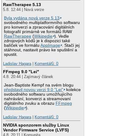
RawTherapee 5.13
5.8. 12:44 | Nová verze
Byla vydána nová verze 5.13
svobodného multiplatformního softwaru
pro konverzi a zpracování digitálních
fotografií primárně ve formátů RAW
RawTherapee
(
Wikipedie
). Vedle
zdrojových kódů je k dispozici také
balíček ve formátu
AppImage
. Stačí jej
stáhnout, nastavit právo ke spuštění a
spustit.
Ladislav Hagara
|
Komentářů: 0
FFmpeg 9.0 "Lei"
4.8. 20:44 | Zajímavý článek
Jean-Baptiste Kempf na svém blogu
představil novou verzi 9.0 "Lei"
kolekce
svobodného softwaru umožňujícího
nahrávání, konverzi a streamovaní
digitálního zvuku a obrazu
FFmpeg
(
Wikipedie
).
Ladislav Hagara
|
Komentářů: 0
NVIDIA sponzorem služby Linux
Vendor Firmware Service (LVFS)
4.8. 20:11 | Komunita