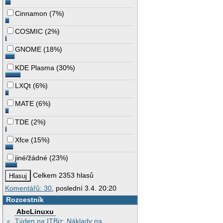
Cinnamon
(
7%
)
COSMIC
(
2%
)
GNOME
(
18%
)
KDE Plasma
(
30%
)
LXQt
(
6%
)
MATE
(
6%
)
TDE
(
2%
)
Xfce
(
15%
)
jiné/žádné
(
23%
)
Celkem 2353 hlasů
Komentářů: 30
, poslední 3.4. 20:20
Rozcestník
AbcLinuxu
Týden na ITBiz: Náklady na