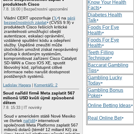
Know Your Health
produktech Cisco
Facts
7.8. 16:00 | Bezpečnostní upozornění
Diabetes Health
Vládní CERT upozorňuje (
𝕏
) na
sérii
Talk
bezpečnostních záplat
(CVSS 9.9) v
produktech Cisco řešících kritické
Foods For Eye
zranitelnosti umožňující obejití
Health
autentizace, eskalaci oprávnění,
Foods For Eye
vzdálené spuštění kódu a odepření
služby. Úspěšné zneužití může
Health
útočníkům umožnit získat neoprávněný
Teeth Filling
přístup k dotčeným systémům,
Technique
kompromitovat zařízení Cisco Catalyst
SD-WAN a Cisco IOS XE, spustit
Baccarat Gambling
libovolný kód, zpřístupnit citlivé
Tips
informace nebo narušit dostupnost
postižených systémů.
Gambling Lucky
Today
Ladislav Hagara
|
Komentářů: 2
Gambling Bonus
Soud nařídil firmě Meta zaplatit 567
Poker
milionů USD kvůli újmě způsobené
dětem
Online Betting Ideas
7.8. 15:33 | IT novinky
Soud v americkém státě Nové Mexiko
Real Online Bet
ve čtvrtek
nařídil
internetové
společnosti Meta Platforms zaplatit 567
milionů dolarů (téměř 12 miliard Kč) za