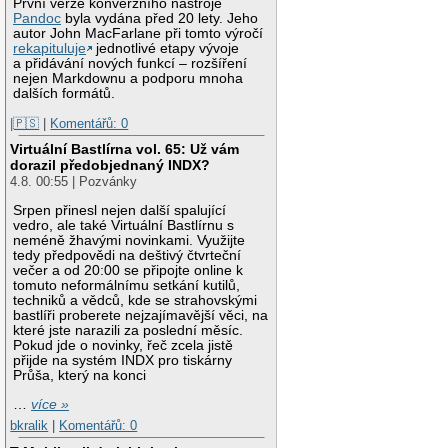
První verze konverzního nástroje
Pandoc
byla vydána před 20 lety. Jeho
autor John MacFarlane při tomto výročí
rekapituluje
jednotlivé etapy vývoje
a přidávání nových funkcí – rozšíření
nejen Markdownu a podporu mnoha
dalších formátů.
|🇵🇸
|
Komentářů: 0
Virtuální Bastlírna vol. 65: Už vám
dorazil předobjednaný INDX?
4.8. 00:55 | Pozvánky
Srpen přinesl nejen další spalující
vedro, ale také Virtuální Bastlírnu s
neméně žhavými novinkami. Využijte
tedy předpovědi na deštivý čtvrteční
večer a od 20:00 se připojte online k
tomuto neformálnímu setkání kutilů,
techniků a vědců, kde se strahovskými
bastlíři proberete nejzajímavější věci, na
které jste narazili za poslední měsíc.
Pokud jde o novinky, řeč zcela jistě
přijde na systém INDX pro tiskárny
Průša, který na konci
…
více »
bkralik
|
Komentářů: 0