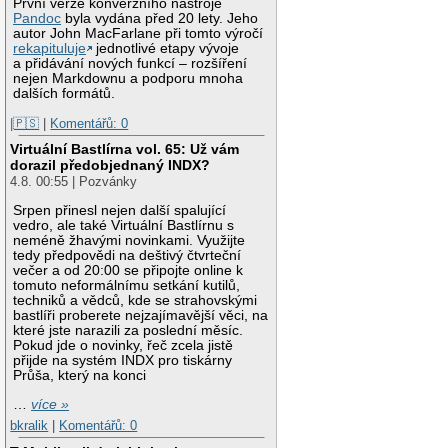
První verze konverzního nástroje
Pandoc
byla vydána před 20 lety. Jeho
autor John MacFarlane při tomto výročí
rekapituluje
jednotlivé etapy vývoje
a přidávání nových funkcí – rozšíření
nejen Markdownu a podporu mnoha
dalších formátů.
|🇵🇸
|
Komentářů: 0
Virtuální Bastlírna vol. 65: Už vám
dorazil předobjednaný INDX?
4.8. 00:55 | Pozvánky
Srpen přinesl nejen další spalující
vedro, ale také Virtuální Bastlírnu s
neméně žhavými novinkami. Využijte
tedy předpovědi na deštivý čtvrteční
večer a od 20:00 se připojte online k
tomuto neformálnímu setkání kutilů,
techniků a vědců, kde se strahovskými
bastlíři proberete nejzajímavější věci, na
které jste narazili za poslední měsíc.
Pokud jde o novinky, řeč zcela jistě
přijde na systém INDX pro tiskárny
Průša, který na konci
…
více »
bkralik
|
Komentářů: 0