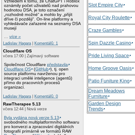
Vzhledem k tomu, že ChatGPT i Roblox
Slot Empire City
oznámily počet uživatelů nad prahovou
hodnotou DSA, je toto označení
„rozhodně možné“ a mohlo by „přijít
Royal City Roulette
dříve či později“. On-line platformy a
vyhledávače zařazené na seznamy DSA
musejí
Craze Gambles
…
více »
Spin Dazzle Casino
Ladislav Hagara
|
Komentářů: 1
Cloudflare OS
Pride Living Space
včera 17:00 | Zajímavý software
Společnost Cloudflare
představila
Home Groove Oasis
Cloudflare OS
(
GitHub
), tj. open
source platformu navrženou pro
integraci umělé inteligence (agentů)
Patio Funiture King
přímo do pracovních procesů
organizací.
Dream Meadows
Furniture
Ladislav Hagara
|
Komentářů: 0
Garden Design
RawTherapee 5.13
Trends
včera 12:44 | Nová verze
Byla vydána nová verze 5.13
svobodného multiplatformního softwaru
pro konverzi a zpracování digitálních
fotografií primárně ve formátů RAW