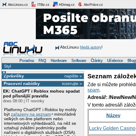
AbcLinuxu.cz
ITBiz.cz
HDmag.cz
AbcPráce.cz
AbcLinuxu
hledá autory
!
Poradna
FAQ
Hardware
Software
Články
Učebnice
Blog
Styl
×
Seznam zálože
Zprávičky
napište »
Pracovní nabídky
inzerujte »
Zde si můžete prohléd
spam
.
EK: ChatGPT i Roblox mohou spadat
pod přísnější pravidla
Adresář: /New/New/N
dnes 08:00 | IT novinky
V tomto adresáři zálož
Platformy ChatGPT i Roblox by mohly
být
zařazeny na seznam
mimořádně
Název
velkých on-line platforem nebo
internetových vyhledávačů, na něž se
vztahují zvláštní podmínky podle
Lucky Golden Casino
nařízení o digitálních službách (DSA).