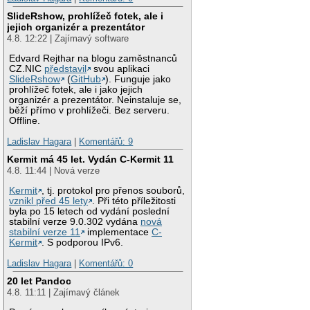
SlideRshow, prohlížeč fotek, ale i
jejich organizér a prezentátor
4.8. 12:22 | Zajímavý software
Edvard Rejthar na blogu zaměstnanců
CZ.NIC
představil
svou aplikaci
SlideRshow
(
GitHub
). Funguje jako
prohlížeč fotek, ale i jako jejich
organizér a prezentátor. Neinstaluje se,
běží přímo v prohlížeči. Bez serveru.
Offline.
Ladislav Hagara
|
Komentářů: 9
Kermit má 45 let. Vydán C-Kermit 11
4.8. 11:44 | Nová verze
Kermit
, tj. protokol pro přenos souborů,
vznikl před 45 lety
. Při této příležitosti
byla po 15 letech od vydání poslední
stabilní verze 9.0.302 vydána
nová
stabilní verze 11
implementace
C-
Kermit
. S podporou IPv6.
Ladislav Hagara
|
Komentářů: 0
20 let Pandoc
4.8. 11:11 | Zajímavý článek