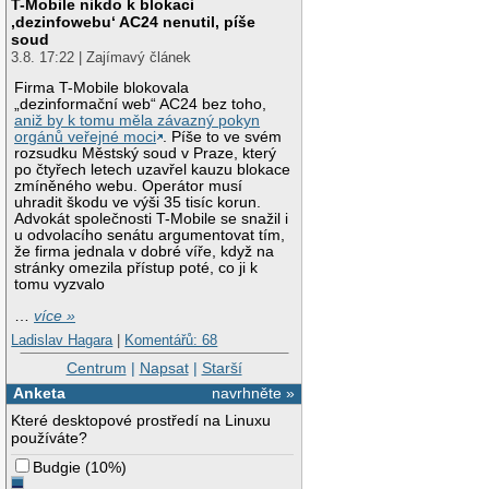
T-Mobile nikdo k blokaci
‚dezinfowebu‘ AC24 nenutil, píše
soud
3.8. 17:22 | Zajímavý článek
Firma T-Mobile blokovala
„dezinformační web“ AC24 bez toho,
aniž by k tomu měla závazný pokyn
orgánů veřejné moci
. Píše to ve svém
rozsudku Městský soud v Praze, který
po čtyřech letech uzavřel kauzu blokace
zmíněného webu. Operátor musí
uhradit škodu ve výši 35 tisíc korun.
Advokát společnosti T-Mobile se snažil i
u odvolacího senátu argumentovat tím,
že firma jednala v dobré víře, když na
stránky omezila přístup poté, co ji k
tomu vyzvalo
…
více »
Ladislav Hagara
|
Komentářů: 68
Centrum
|
Napsat
|
Starší
Anketa
navrhněte »
Které desktopové prostředí na Linuxu
používáte?
Budgie
(
10%
)