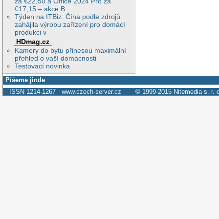
za €22,50 a Office 2024 Pro za
€17,15 – akce B
Týden na ITBiz: Čína podle zdrojů
zahájila výrobu zařízení pro domácí
produkci v
HDmag.cz
Kamery do bytu přinesou maximální
přehled o vaší domácnosti
Testovací novinka
Píšeme jinde
ISSN 1214-1267
www.czech-server.cz
© 1999-2015
Nitemedia s. r. 