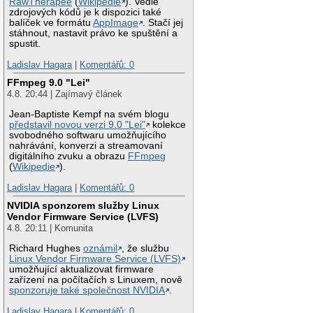
RawTherapee
(
Wikipedie
). Vedle
zdrojových kódů je k dispozici také
balíček ve formátu
AppImage
. Stačí jej
stáhnout, nastavit právo ke spuštění a
spustit.
Ladislav Hagara
|
Komentářů: 0
FFmpeg 9.0 "Lei"
4.8. 20:44 | Zajímavý článek
Jean-Baptiste Kempf na svém blogu
představil novou verzi 9.0 "Lei"
kolekce
svobodného softwaru umožňujícího
nahrávání, konverzi a streamovaní
digitálního zvuku a obrazu
FFmpeg
(
Wikipedie
).
Ladislav Hagara
|
Komentářů: 0
NVIDIA sponzorem služby Linux
Vendor Firmware Service (LVFS)
4.8. 20:11 | Komunita
Richard Hughes
oznámil
, že službu
Linux Vendor Firmware Service (LVFS)
umožňující aktualizovat firmware
zařízení na počítačích s Linuxem, nově
sponzoruje také společnost NVIDIA
.
Ladislav Hagara
|
Komentářů: 0