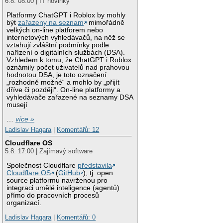
6.8. 08:00 | IT novinky
Platformy ChatGPT i Roblox by mohly
být
zařazeny na seznam
mimořádně
velkých on-line platforem nebo
internetových vyhledávačů, na něž se
vztahují zvláštní podmínky podle
nařízení o digitálních službách (DSA).
Vzhledem k tomu, že ChatGPT i Roblox
oznámily počet uživatelů nad prahovou
hodnotou DSA, je toto označení
„rozhodně možné“ a mohlo by „přijít
dříve či později“. On-line platformy a
vyhledávače zařazené na seznamy DSA
musejí
…
více »
Ladislav Hagara
|
Komentářů: 12
Cloudflare OS
5.8. 17:00 | Zajímavý software
Společnost Cloudflare
představila
Cloudflare OS
(
GitHub
), tj. open
source platformu navrženou pro
integraci umělé inteligence (agentů)
přímo do pracovních procesů
organizací.
Ladislav Hagara
|
Komentářů: 0