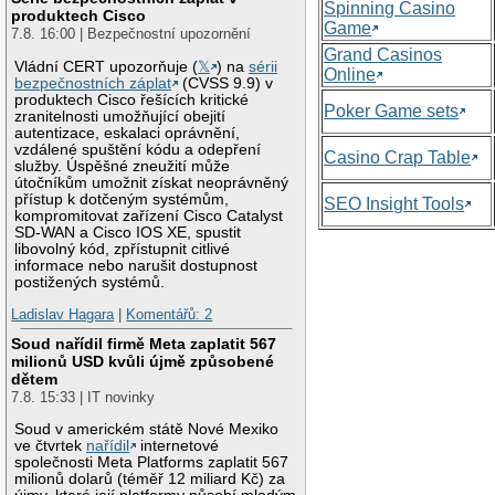
Spinning Casino
produktech Cisco
Game
7.8. 16:00 | Bezpečnostní upozornění
Grand Casinos
Vládní CERT upozorňuje (
𝕏
) na
sérii
Online
bezpečnostních záplat
(CVSS 9.9) v
produktech Cisco řešících kritické
Poker Game sets
zranitelnosti umožňující obejití
autentizace, eskalaci oprávnění,
vzdálené spuštění kódu a odepření
Casino Crap Table
služby. Úspěšné zneužití může
útočníkům umožnit získat neoprávněný
přístup k dotčeným systémům,
SEO Insight Tools
kompromitovat zařízení Cisco Catalyst
SD-WAN a Cisco IOS XE, spustit
libovolný kód, zpřístupnit citlivé
informace nebo narušit dostupnost
postižených systémů.
Ladislav Hagara
|
Komentářů: 2
Soud nařídil firmě Meta zaplatit 567
milionů USD kvůli újmě způsobené
dětem
7.8. 15:33 | IT novinky
Soud v americkém státě Nové Mexiko
ve čtvrtek
nařídil
internetové
společnosti Meta Platforms zaplatit 567
milionů dolarů (téměř 12 miliard Kč) za