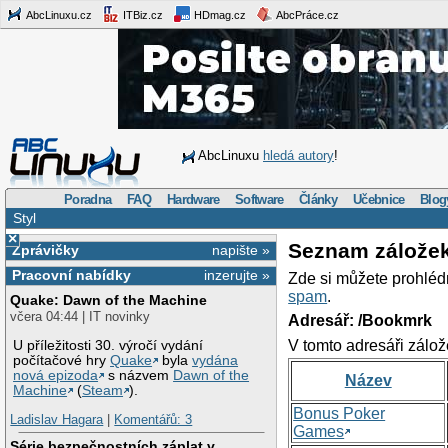
AbcLinuxu.cz
ITBiz.cz
HDmag.cz
AbcPráce.cz
AbcLinuxu
hledá autory
!
Poradna
FAQ
Hardware
Software
Články
Učebnice
Blog
Styl
×
Seznam zálože
Zprávičky
napište »
Pracovní nabídky
inzerujte »
Zde si můžete prohléd
spam
.
Quake: Dawn of the Machine
včera 04:44 | IT novinky
Adresář: /Bookmrk
V tomto adresáři zálož
U příležitosti 30. výročí vydání
počítačové hry
Quake
byla
vydána
nová epizoda
s názvem
Dawn of the
Název
Machine
(
Steam
).
Bonus Poker
Ladislav Hagara
|
Komentářů: 3
Games
Série bezpečnostních záplat v