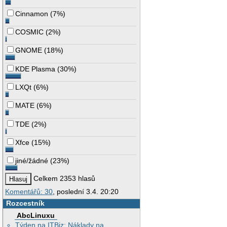
Cinnamon
(
7%
)
COSMIC
(
2%
)
GNOME
(
18%
)
KDE Plasma
(
30%
)
LXQt
(
6%
)
MATE
(
6%
)
TDE
(
2%
)
Xfce
(
15%
)
jiné/žádné
(
23%
)
Celkem 2353 hlasů
Komentářů: 30
, poslední 3.4. 20:20
Rozcestník
AbcLinuxu
Týden na ITBiz: Náklady na