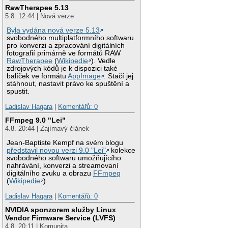
RawTherapee 5.13
5.8. 12:44 | Nová verze
Byla vydána nová verze 5.13
svobodného multiplatformního softwaru
pro konverzi a zpracování digitálních
fotografií primárně ve formátů RAW
RawTherapee
(
Wikipedie
). Vedle
zdrojových kódů je k dispozici také
balíček ve formátu
AppImage
. Stačí jej
stáhnout, nastavit právo ke spuštění a
spustit.
Ladislav Hagara
|
Komentářů: 0
FFmpeg 9.0 "Lei"
4.8. 20:44 | Zajímavý článek
Jean-Baptiste Kempf na svém blogu
představil novou verzi 9.0 "Lei"
kolekce
svobodného softwaru umožňujícího
nahrávání, konverzi a streamovaní
digitálního zvuku a obrazu
FFmpeg
(
Wikipedie
).
Ladislav Hagara
|
Komentářů: 0
NVIDIA sponzorem služby Linux
Vendor Firmware Service (LVFS)
4.8. 20:11 | Komunita