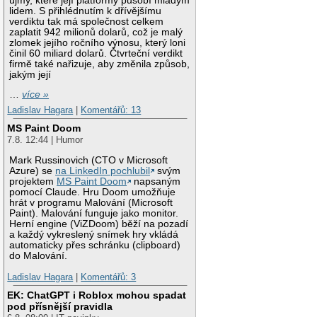
újmy, které její platformy působí mladým
lidem. S přihlédnutím k dřívějšímu
verdiktu tak má společnost celkem
zaplatit 942 milionů dolarů, což je malý
zlomek jejího ročního výnosu, který loni
činil 60 miliard dolarů. Čtvrteční verdikt
firmě také nařizuje, aby změnila způsob,
jakým její
…
více »
Ladislav Hagara
|
Komentářů: 13
MS Paint Doom
7.8. 12:44 | Humor
Mark Russinovich (CTO v Microsoft
Azure) se
na LinkedIn pochlubil
svým
projektem
MS Paint Doom
napsaným
pomocí Claude. Hru Doom umožňuje
hrát v programu Malování (Microsoft
Paint). Malování funguje jako monitor.
Herní engine (ViZDoom) běží na pozadí
a každý vykreslený snímek hry vkládá
automaticky přes schránku (clipboard)
do Malování.
Ladislav Hagara
|
Komentářů: 3
EK: ChatGPT i Roblox mohou spadat
pod přísnější pravidla