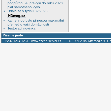
podpůrnou AI převýší do roku 2028
plat samotného vývo
Událo se v týdnu 32/2026
HDmag.cz
Kamery do bytu přinesou maximální
přehled o vaší domácnosti
Testovací novinka
Píšeme jinde
ISSN 1214-1267
www.czech-server.cz
© 1999-2015
Nitemedia s. r. 