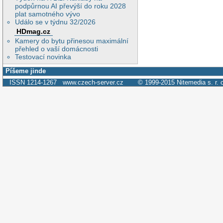
podpůrnou AI převýší do roku 2028
plat samotného vývo
Událo se v týdnu 32/2026
HDmag.cz
Kamery do bytu přinesou maximální
přehled o vaší domácnosti
Testovací novinka
Píšeme jinde
ISSN 1214-1267
www.czech-server.cz
© 1999-2015
Nitemedia s. r. 