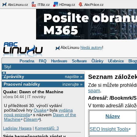
AbcLinuxu.cz
ITBiz.cz
HDmag.cz
AbcPráce.cz
AbcLinuxu
hledá autory
!
Poradna
FAQ
Hardware
Software
Články
Učebnice
Blog
Styl
×
Seznam zálože
Zprávičky
napište »
Pracovní nabídky
inzerujte »
Zde si můžete prohléd
spam
.
Quake: Dawn of the Machine
včera 04:44 | IT novinky
Adresář: /Bookmrk/S
V tomto adresáři zálož
U příležitosti 30. výročí vydání
počítačové hry
Quake
byla
vydána
nová epizoda
s názvem
Dawn of the
Název
Machine
(
Steam
).
Ladislav Hagara
|
Komentářů: 3
SEO Insight Tools
Série bezpečnostních záplat v