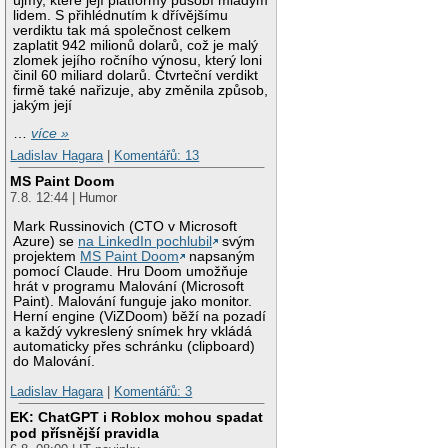
újmy, které její platformy působí mladým
lidem. S přihlédnutím k dřívějšímu
verdiktu tak má společnost celkem
zaplatit 942 milionů dolarů, což je malý
zlomek jejího ročního výnosu, který loni
činil 60 miliard dolarů. Čtvrteční verdikt
firmě také nařizuje, aby změnila způsob,
jakým její
…
více »
Ladislav Hagara
|
Komentářů: 13
MS Paint Doom
7.8. 12:44 | Humor
Mark Russinovich (CTO v Microsoft
Azure) se
na LinkedIn pochlubil
svým
projektem
MS Paint Doom
napsaným
pomocí Claude. Hru Doom umožňuje
hrát v programu Malování (Microsoft
Paint). Malování funguje jako monitor.
Herní engine (ViZDoom) běží na pozadí
a každý vykreslený snímek hry vkládá
automaticky přes schránku (clipboard)
do Malování.
Ladislav Hagara
|
Komentářů: 3
EK: ChatGPT i Roblox mohou spadat
pod přísnější pravidla