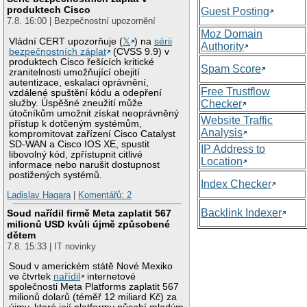
produktech Cisco
Guest Posting
7.8. 16:00 | Bezpečnostní upozornění
Moz Domain
Vládní CERT upozorňuje (
𝕏
) na
sérii
Authority
bezpečnostních záplat
(CVSS 9.9) v
produktech Cisco řešících kritické
Spam Score
zranitelnosti umožňující obejití
autentizace, eskalaci oprávnění,
Free Trustflow
vzdálené spuštění kódu a odepření
služby. Úspěšné zneužití může
Checker
útočníkům umožnit získat neoprávněný
Website Traffic
přístup k dotčeným systémům,
Analysis
kompromitovat zařízení Cisco Catalyst
SD-WAN a Cisco IOS XE, spustit
IP Address to
libovolný kód, zpřístupnit citlivé
Location
informace nebo narušit dostupnost
postižených systémů.
Index Checker
Ladislav Hagara
|
Komentářů: 2
Backlink Indexer
Soud nařídil firmě Meta zaplatit 567
milionů USD kvůli újmě způsobené
dětem
7.8. 15:33 | IT novinky
Soud v americkém státě Nové Mexiko
ve čtvrtek
nařídil
internetové
společnosti Meta Platforms zaplatit 567
milionů dolarů (téměř 12 miliard Kč) za