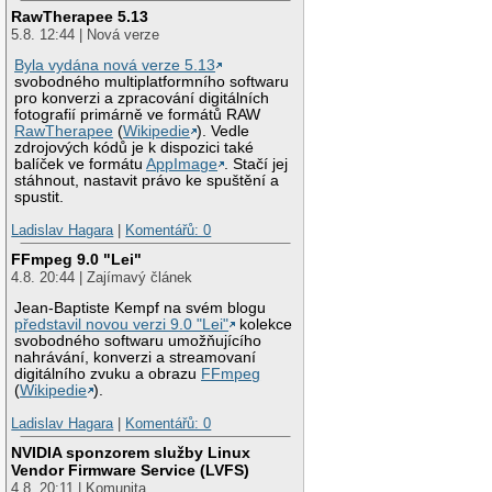
RawTherapee 5.13
5.8. 12:44 | Nová verze
Byla vydána nová verze 5.13
svobodného multiplatformního softwaru
pro konverzi a zpracování digitálních
fotografií primárně ve formátů RAW
RawTherapee
(
Wikipedie
). Vedle
zdrojových kódů je k dispozici také
balíček ve formátu
AppImage
. Stačí jej
stáhnout, nastavit právo ke spuštění a
spustit.
Ladislav Hagara
|
Komentářů: 0
FFmpeg 9.0 "Lei"
4.8. 20:44 | Zajímavý článek
Jean-Baptiste Kempf na svém blogu
představil novou verzi 9.0 "Lei"
kolekce
svobodného softwaru umožňujícího
nahrávání, konverzi a streamovaní
digitálního zvuku a obrazu
FFmpeg
(
Wikipedie
).
Ladislav Hagara
|
Komentářů: 0
NVIDIA sponzorem služby Linux
Vendor Firmware Service (LVFS)
4.8. 20:11 | Komunita