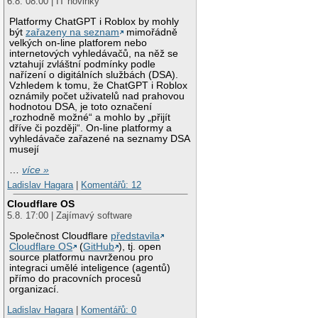
6.8. 08:00 | IT novinky
Platformy ChatGPT i Roblox by mohly
být
zařazeny na seznam
mimořádně
velkých on-line platforem nebo
internetových vyhledávačů, na něž se
vztahují zvláštní podmínky podle
nařízení o digitálních službách (DSA).
Vzhledem k tomu, že ChatGPT i Roblox
oznámily počet uživatelů nad prahovou
hodnotou DSA, je toto označení
„rozhodně možné“ a mohlo by „přijít
dříve či později“. On-line platformy a
vyhledávače zařazené na seznamy DSA
musejí
…
více »
Ladislav Hagara
|
Komentářů: 12
Cloudflare OS
5.8. 17:00 | Zajímavý software
Společnost Cloudflare
představila
Cloudflare OS
(
GitHub
), tj. open
source platformu navrženou pro
integraci umělé inteligence (agentů)
přímo do pracovních procesů
organizací.
Ladislav Hagara
|
Komentářů: 0