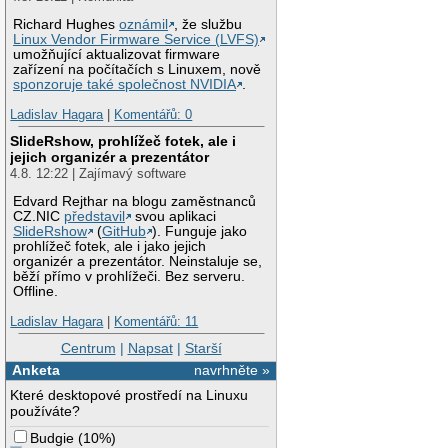
Richard Hughes
oznámil
, že službu
Linux Vendor Firmware Service (LVFS)
umožňující aktualizovat firmware
zařízení na počítačích s Linuxem, nově
sponzoruje také společnost NVIDIA
.
Ladislav Hagara
|
Komentářů: 0
SlideRshow, prohlížeč fotek, ale i
jejich organizér a prezentátor
4.8. 12:22 | Zajímavý software
Edvard Rejthar na blogu zaměstnanců
CZ.NIC
představil
svou aplikaci
SlideRshow
(
GitHub
). Funguje jako
prohlížeč fotek, ale i jako jejich
organizér a prezentátor. Neinstaluje se,
běží přímo v prohlížeči. Bez serveru.
Offline.
Ladislav Hagara
|
Komentářů: 11
Centrum
|
Napsat
|
Starší
Anketa
navrhněte »
Které desktopové prostředí na Linuxu
používáte?
Budgie
(
10%
)