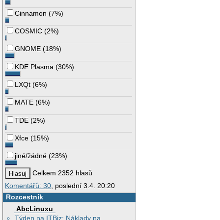
Cinnamon
(
7%
)
COSMIC
(
2%
)
GNOME
(
18%
)
KDE Plasma
(
30%
)
LXQt
(
6%
)
MATE
(
6%
)
TDE
(
2%
)
Xfce
(
15%
)
jiné/žádné
(
23%
)
Celkem 2352 hlasů
Komentářů: 30
, poslední 3.4. 20:20
Rozcestník
AbcLinuxu
Týden na ITBiz: Náklady na