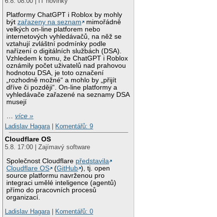
6.8. 08:00 | IT novinky
Platformy ChatGPT i Roblox by mohly
být
zařazeny na seznam
mimořádně
velkých on-line platforem nebo
internetových vyhledávačů, na něž se
vztahují zvláštní podmínky podle
nařízení o digitálních službách (DSA).
Vzhledem k tomu, že ChatGPT i Roblox
oznámily počet uživatelů nad prahovou
hodnotou DSA, je toto označení
„rozhodně možné“ a mohlo by „přijít
dříve či později“. On-line platformy a
vyhledávače zařazené na seznamy DSA
musejí
…
více »
Ladislav Hagara
|
Komentářů: 9
Cloudflare OS
5.8. 17:00 | Zajímavý software
Společnost Cloudflare
představila
Cloudflare OS
(
GitHub
), tj. open
source platformu navrženou pro
integraci umělé inteligence (agentů)
přímo do pracovních procesů
organizací.
Ladislav Hagara
|
Komentářů: 0