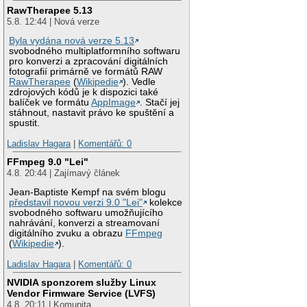
RawTherapee 5.13
5.8. 12:44 | Nová verze
Byla vydána nová verze 5.13
svobodného multiplatformního softwaru
pro konverzi a zpracování digitálních
fotografií primárně ve formátů RAW
RawTherapee
(
Wikipedie
). Vedle
zdrojových kódů je k dispozici také
balíček ve formátu
AppImage
. Stačí jej
stáhnout, nastavit právo ke spuštění a
spustit.
Ladislav Hagara
|
Komentářů: 0
FFmpeg 9.0 "Lei"
4.8. 20:44 | Zajímavý článek
Jean-Baptiste Kempf na svém blogu
představil novou verzi 9.0 "Lei"
kolekce
svobodného softwaru umožňujícího
nahrávání, konverzi a streamovaní
digitálního zvuku a obrazu
FFmpeg
(
Wikipedie
).
Ladislav Hagara
|
Komentářů: 0
NVIDIA sponzorem služby Linux
Vendor Firmware Service (LVFS)
4.8. 20:11 | Komunita