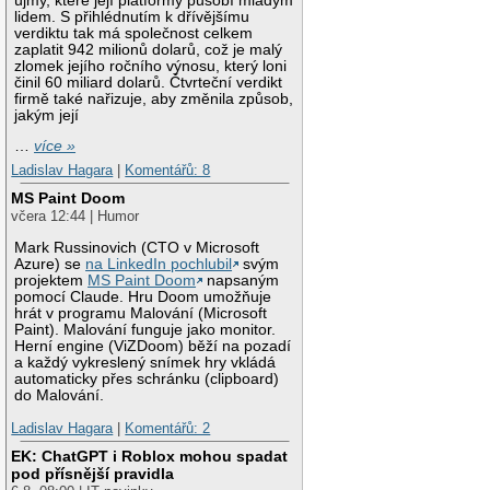
újmy, které její platformy působí mladým
lidem. S přihlédnutím k dřívějšímu
verdiktu tak má společnost celkem
zaplatit 942 milionů dolarů, což je malý
zlomek jejího ročního výnosu, který loni
činil 60 miliard dolarů. Čtvrteční verdikt
firmě také nařizuje, aby změnila způsob,
jakým její
…
více »
Ladislav Hagara
|
Komentářů: 8
MS Paint Doom
včera 12:44 | Humor
Mark Russinovich (CTO v Microsoft
Azure) se
na LinkedIn pochlubil
svým
projektem
MS Paint Doom
napsaným
pomocí Claude. Hru Doom umožňuje
hrát v programu Malování (Microsoft
Paint). Malování funguje jako monitor.
Herní engine (ViZDoom) běží na pozadí
a každý vykreslený snímek hry vkládá
automaticky přes schránku (clipboard)
do Malování.
Ladislav Hagara
|
Komentářů: 2
EK: ChatGPT i Roblox mohou spadat
pod přísnější pravidla