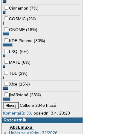
Cinnamon
(
7%
)
COSMIC
(
2%
)
GNOME
(
18%
)
KDE Plasma
(
30%
)
LXQt
(
6%
)
MATE
(
6%
)
TDE
(
2%
)
Xfce
(
15%
)
jiné/žádné
(
23%
)
Celkem 2346 hlasů
Komentářů: 30
, poslední 3.4. 20:20
Rozcestník
AbcLinuxu
Událo se v týdnu 32/2026