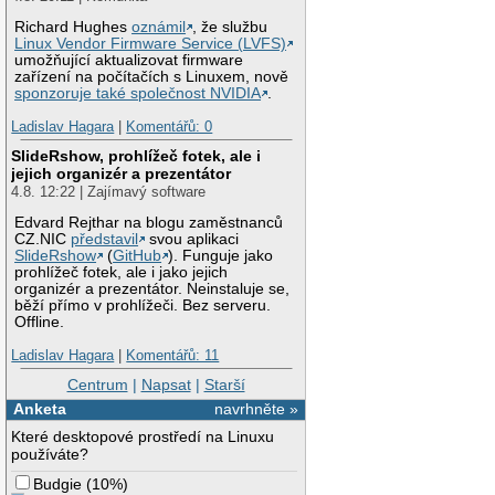
Richard Hughes
oznámil
, že službu
Linux Vendor Firmware Service (LVFS)
umožňující aktualizovat firmware
zařízení na počítačích s Linuxem, nově
sponzoruje také společnost NVIDIA
.
Ladislav Hagara
|
Komentářů: 0
SlideRshow, prohlížeč fotek, ale i
jejich organizér a prezentátor
4.8. 12:22 | Zajímavý software
Edvard Rejthar na blogu zaměstnanců
CZ.NIC
představil
svou aplikaci
SlideRshow
(
GitHub
). Funguje jako
prohlížeč fotek, ale i jako jejich
organizér a prezentátor. Neinstaluje se,
běží přímo v prohlížeči. Bez serveru.
Offline.
Ladislav Hagara
|
Komentářů: 11
Centrum
|
Napsat
|
Starší
Anketa
navrhněte »
Které desktopové prostředí na Linuxu
používáte?
Budgie
(
10%
)