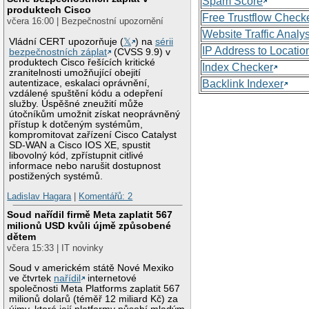
Spam Score
produktech Cisco
Free Trustflow Check
včera 16:00 | Bezpečnostní upozornění
Website Traffic Analy
Vládní CERT upozorňuje (
𝕏
) na
sérii
IP Address to Locatio
bezpečnostních záplat
(CVSS 9.9) v
produktech Cisco řešících kritické
Index Checker
zranitelnosti umožňující obejití
autentizace, eskalaci oprávnění,
Backlink Indexer
vzdálené spuštění kódu a odepření
služby. Úspěšné zneužití může
útočníkům umožnit získat neoprávněný
přístup k dotčeným systémům,
kompromitovat zařízení Cisco Catalyst
SD-WAN a Cisco IOS XE, spustit
libovolný kód, zpřístupnit citlivé
informace nebo narušit dostupnost
postižených systémů.
Ladislav Hagara
|
Komentářů: 2
Soud nařídil firmě Meta zaplatit 567
milionů USD kvůli újmě způsobené
dětem
včera 15:33 | IT novinky
Soud v americkém státě Nové Mexiko
ve čtvrtek
nařídil
internetové
společnosti Meta Platforms zaplatit 567
milionů dolarů (téměř 12 miliard Kč) za