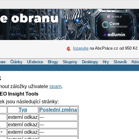
Inzerujte
na AbcPráce.cz od 950 Kč
are
Články
Učebnice
Blogy
Skupiny
Desktopy
Hry
Slovník
Kdo
k
nout záložky uživatele
spam
.
EO Insight Tools
ek jsou následující stránky:
Typ
Poslední změna
externí odkaz
---
externí odkaz
---
y
externí odkaz
---