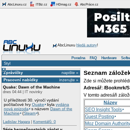
AbcLinuxu.cz
ITBiz.cz
HDmag.cz
AbcPráce.cz
AbcLinuxu
hledá autory
!
Poradna
FAQ
Hardware
Softw
Styl
×
Seznam zálože
Zprávičky
napište »
Pracovní nabídky
inzerujte »
Zde si můžete prohléd
Quake: Dawn of the Machine
Adresář: /Bookmrk/S
dnes 04:44 | IT novinky
V tomto adresáři zálož
U příležitosti 30. výročí vydání
Název
počítačové hry
Quake
byla
vydána
nová epizoda
s názvem
Dawn of the
SEO Insight Tools
Machine
(
Steam
).
Guest Posting
Ladislav Hagara
|
Komentářů: 0
Moz Domain Authorit
Série bezpečnostních záplat v