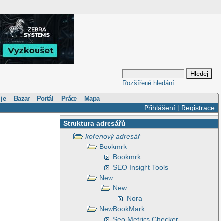
Rozšířené hledání
 je
Bazar
Portál
Práce
Mapa
Přihlášení
|
Registrace
Struktura adresářů
kořenový adresář
Bookmrk
Bookmrk
SEO Insight Tools
New
New
Nora
NewBookMark
Seo Metrics Checker