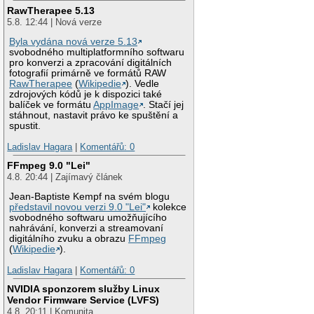
RawTherapee 5.13
5.8. 12:44 | Nová verze
Byla vydána nová verze 5.13
svobodného multiplatformního softwaru
pro konverzi a zpracování digitálních
fotografií primárně ve formátů RAW
RawTherapee
(
Wikipedie
). Vedle
zdrojových kódů je k dispozici také
balíček ve formátu
AppImage
. Stačí jej
stáhnout, nastavit právo ke spuštění a
spustit.
Ladislav Hagara
|
Komentářů: 0
FFmpeg 9.0 "Lei"
4.8. 20:44 | Zajímavý článek
Jean-Baptiste Kempf na svém blogu
představil novou verzi 9.0 "Lei"
kolekce
svobodného softwaru umožňujícího
nahrávání, konverzi a streamovaní
digitálního zvuku a obrazu
FFmpeg
(
Wikipedie
).
Ladislav Hagara
|
Komentářů: 0
NVIDIA sponzorem služby Linux
Vendor Firmware Service (LVFS)
4.8. 20:11 | Komunita