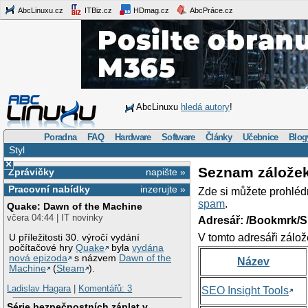
AbcLinuxu.cz
ITBiz.cz
HDmag.cz
AbcPráce.cz
AbcLinuxu
hledá autory
!
Poradna
FAQ
Hardware
Software
Články
Učebnice
Blog
Styl
×
Seznam zálože
Zprávičky
napište »
Pracovní nabídky
inzerujte »
Zde si můžete prohléd
spam
.
Quake: Dawn of the Machine
včera 04:44 | IT novinky
Adresář: /Bookmrk/S
V tomto adresáři zálož
U příležitosti 30. výročí vydání
počítačové hry
Quake
byla
vydána
nová epizoda
s názvem
Dawn of the
Název
Machine
(
Steam
).
Ladislav Hagara
|
Komentářů: 3
SEO Insight Tools
Série bezpečnostních záplat v