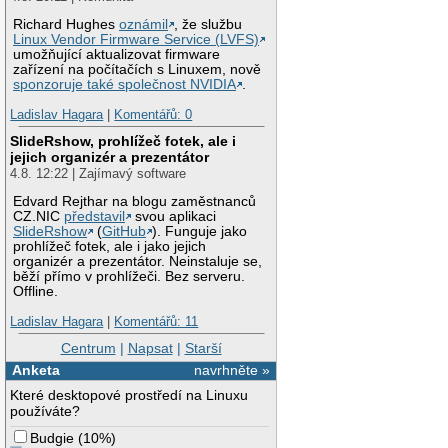
Richard Hughes
oznámil
, že službu
Linux Vendor Firmware Service (LVFS)
umožňující aktualizovat firmware
zařízení na počítačích s Linuxem, nově
sponzoruje také společnost NVIDIA
.
Ladislav Hagara
|
Komentářů: 0
SlideRshow, prohlížeč fotek, ale i
jejich organizér a prezentátor
4.8. 12:22 | Zajímavý software
Edvard Rejthar na blogu zaměstnanců
CZ.NIC
představil
svou aplikaci
SlideRshow
(
GitHub
). Funguje jako
prohlížeč fotek, ale i jako jejich
organizér a prezentátor. Neinstaluje se,
běží přímo v prohlížeči. Bez serveru.
Offline.
Ladislav Hagara
|
Komentářů: 11
Centrum
|
Napsat
|
Starší
Anketa
navrhněte »
Které desktopové prostředí na Linuxu
používáte?
Budgie
(
10%
)