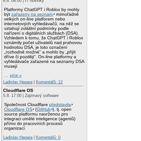
6.8. 08:00 | IT novinky
Platformy ChatGPT i Roblox by mohly
být
zařazeny na seznam
mimořádně
velkých on-line platforem nebo
internetových vyhledávačů, na něž se
vztahují zvláštní podmínky podle
nařízení o digitálních službách (DSA).
Vzhledem k tomu, že ChatGPT i Roblox
oznámily počet uživatelů nad prahovou
hodnotou DSA, je toto označení
„rozhodně možné“ a mohlo by „přijít
dříve či později“. On-line platformy a
vyhledávače zařazené na seznamy DSA
musejí
…
více »
Ladislav Hagara
|
Komentářů: 12
Cloudflare OS
5.8. 17:00 | Zajímavý software
Společnost Cloudflare
představila
Cloudflare OS
(
GitHub
), tj. open
source platformu navrženou pro
integraci umělé inteligence (agentů)
přímo do pracovních procesů
organizací.
Ladislav Hagara
|
Komentářů: 0