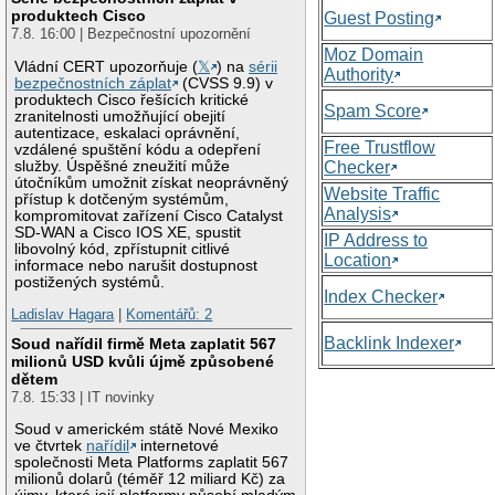
produktech Cisco
Guest Posting
7.8. 16:00 | Bezpečnostní upozornění
Moz Domain
Vládní CERT upozorňuje (
𝕏
) na
sérii
Authority
bezpečnostních záplat
(CVSS 9.9) v
produktech Cisco řešících kritické
Spam Score
zranitelnosti umožňující obejití
autentizace, eskalaci oprávnění,
Free Trustflow
vzdálené spuštění kódu a odepření
služby. Úspěšné zneužití může
Checker
útočníkům umožnit získat neoprávněný
Website Traffic
přístup k dotčeným systémům,
Analysis
kompromitovat zařízení Cisco Catalyst
SD-WAN a Cisco IOS XE, spustit
IP Address to
libovolný kód, zpřístupnit citlivé
Location
informace nebo narušit dostupnost
postižených systémů.
Index Checker
Ladislav Hagara
|
Komentářů: 2
Backlink Indexer
Soud nařídil firmě Meta zaplatit 567
milionů USD kvůli újmě způsobené
dětem
7.8. 15:33 | IT novinky
Soud v americkém státě Nové Mexiko
ve čtvrtek
nařídil
internetové
společnosti Meta Platforms zaplatit 567
milionů dolarů (téměř 12 miliard Kč) za