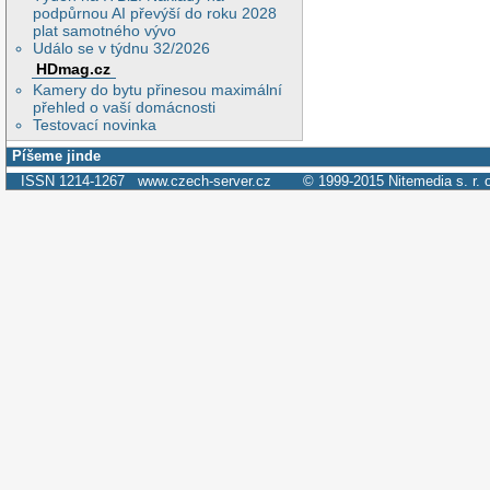
podpůrnou AI převýší do roku 2028
plat samotného vývo
Událo se v týdnu 32/2026
HDmag.cz
Kamery do bytu přinesou maximální
přehled o vaší domácnosti
Testovací novinka
Píšeme jinde
ISSN 1214-1267
www.czech-server.cz
© 1999-2015
Nitemedia s. r. 