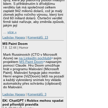
újmy, které její platformy působí mladým
lidem. S přihlédnutím k dřívějšímu
verdiktu tak má společnost celkem
zaplatit 942 milionů dolarů, což je malý
zlomek jejího ročního výnosu, který loni
činil 60 miliard dolarů. Čtvrteční verdikt
firmě také nařizuje, aby změnila způsob,
jakým její
…
více »
Ladislav Hagara
|
Komentářů: 13
MS Paint Doom
7.8. 12:44 | Humor
Mark Russinovich (CTO v Microsoft
Azure) se
na LinkedIn pochlubil
svým
projektem
MS Paint Doom
napsaným
pomocí Claude. Hru Doom umožňuje
hrát v programu Malování (Microsoft
Paint). Malování funguje jako monitor.
Herní engine (ViZDoom) běží na pozadí
a každý vykreslený snímek hry vkládá
automaticky přes schránku (clipboard)
do Malování.
Ladislav Hagara
|
Komentářů: 3
EK: ChatGPT i Roblox mohou spadat
pod přísnější pravidla