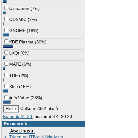
Cinnamon
(
7%
)
COSMIC
(
2%
)
GNOME
(
18%
)
KDE Plasma
(
30%
)
LXQt
(
6%
)
MATE
(
6%
)
TDE
(
2%
)
Xfce
(
15%
)
jiné/žádné
(
23%
)
Celkem 2352 hlasů
Komentářů: 30
, poslední 3.4. 20:20
Rozcestník
AbcLinuxu
Týden na ITBiz: Náklady na