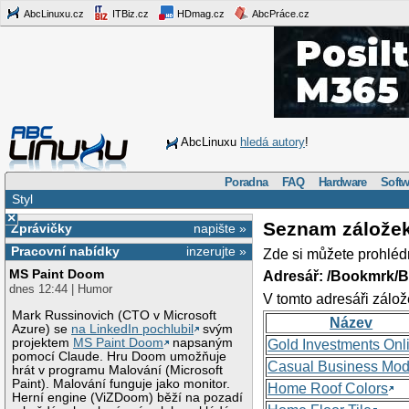
AbcLinuxu.cz
ITBiz.cz
HDmag.cz
AbcPráce.cz
AbcLinuxu
hledá autory
!
Poradna
FAQ
Hardware
Softw
Styl
×
Seznam zálože
Zprávičky
napište »
Pracovní nabídky
inzerujte »
Zde si můžete prohléd
MS Paint Doom
Adresář: /Bookmrk/
dnes 12:44 | Humor
V tomto adresáři zálož
Mark Russinovich (CTO v Microsoft
Název
Azure) se
na LinkedIn pochlubil
svým
projektem
MS Paint Doom
napsaným
Gold Investments Onl
pomocí Claude. Hru Doom umožňuje
Casual Business Mod
hrát v programu Malování (Microsoft
Paint). Malování funguje jako monitor.
Home Roof Colors
Herní engine (ViZDoom) běží na pozadí