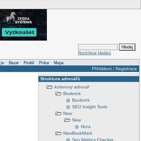
Rozšířené hledání
 je
Bazar
Portál
Práce
Mapa
Přihlášení
|
Registrace
Struktura adresářů
kořenový adresář
Bookmrk
Bookmrk
SEO Insight Tools
New
New
Nora
NewBookMark
Seo Metrics Checker