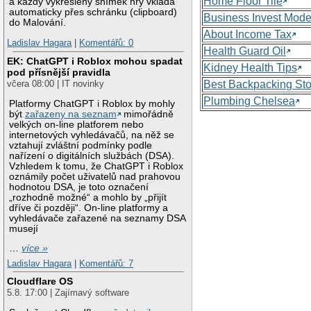
Home Floor Tile
a každý vykreslený snímek hry vkládá
automaticky přes schránku (clipboard)
Business Invest Mode
do Malování.
About Income Tax
Ladislav Hagara
|
Komentářů: 0
Health Guard Oil
EK: ChatGPT i Roblox mohou spadat
Kidney Health Tips
pod přísnější pravidla
Best Backpacking St
včera 08:00 | IT novinky
Plumbing Chelsea
Platformy ChatGPT i Roblox by mohly
být
zařazeny na seznam
mimořádně
velkých on-line platforem nebo
internetových vyhledávačů, na něž se
vztahují zvláštní podmínky podle
nařízení o digitálních službách (DSA).
Vzhledem k tomu, že ChatGPT i Roblox
oznámily počet uživatelů nad prahovou
hodnotou DSA, je toto označení
„rozhodně možné“ a mohlo by „přijít
dříve či později“. On-line platformy a
vyhledávače zařazené na seznamy DSA
musejí
…
více »
Ladislav Hagara
|
Komentářů: 7
Cloudflare OS
5.8. 17:00 | Zajímavý software