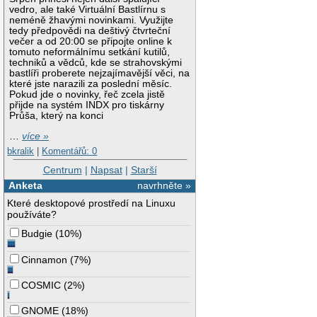
vedro, ale také Virtuální Bastlírnu s
neméně žhavými novinkami. Využijte
tedy předpovědi na deštivý čtvrteční
večer a od 20:00 se připojte online k
tomuto neformálnímu setkání kutilů,
techniků a vědců, kde se strahovskými
bastlíři proberete nejzajímavější věci, na
které jste narazili za poslední měsíc.
Pokud jde o novinky, řeč zcela jistě
přijde na systém INDX pro tiskárny
Průša, který na konci
…
více »
bkralik
|
Komentářů: 0
Centrum
|
Napsat
|
Starší
Anketa
navrhněte »
Které desktopové prostředí na Linuxu
používáte?
Budgie
(
10%
)
Cinnamon
(
7%
)
COSMIC
(
2%
)
GNOME
(
18%
)