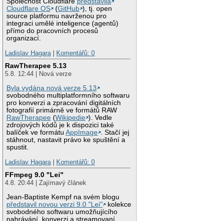
Společnost Cloudflare
představila
Cloudflare OS
(
GitHub
), tj. open
source platformu navrženou pro
integraci umělé inteligence (agentů)
přímo do pracovních procesů
organizací.
Ladislav Hagara
|
Komentářů: 0
RawTherapee 5.13
5.8. 12:44 | Nová verze
Byla vydána nová verze 5.13
svobodného multiplatformního softwaru
pro konverzi a zpracování digitálních
fotografií primárně ve formátů RAW
RawTherapee
(
Wikipedie
). Vedle
zdrojových kódů je k dispozici také
balíček ve formátu
AppImage
. Stačí jej
stáhnout, nastavit právo ke spuštění a
spustit.
Ladislav Hagara
|
Komentářů: 0
FFmpeg 9.0 "Lei"
4.8. 20:44 | Zajímavý článek
Jean-Baptiste Kempf na svém blogu
představil novou verzi 9.0 "Lei"
kolekce
svobodného softwaru umožňujícího
nahrávání, konverzi a streamovaní