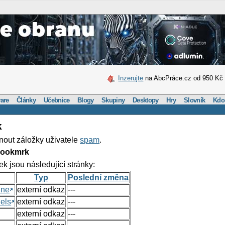
Inzerujte
na AbcPráce.cz od 950 Kč
are
Články
Učebnice
Blogy
Skupiny
Desktopy
Hry
Slovník
Kdo
k
nout záložky uživatele
spam
.
Bookmrk
ek jsou následující stránky:
Typ
Poslední změna
ine
externí odkaz
---
els
externí odkaz
---
externí odkaz
---