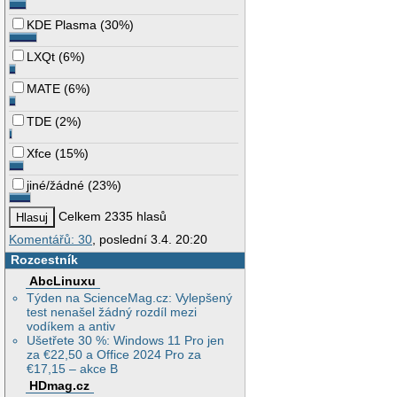
KDE Plasma
(
30%
)
LXQt
(
6%
)
MATE
(
6%
)
TDE
(
2%
)
Xfce
(
15%
)
jiné/žádné
(
23%
)
Celkem 2335 hlasů
Komentářů: 30
, poslední 3.4. 20:20
Rozcestník
AbcLinuxu
Týden na ScienceMag.cz: Vylepšený
test nenašel žádný rozdíl mezi
vodíkem a antiv
Ušetřete 30 %: Windows 11 Pro jen
za €22,50 a Office 2024 Pro za
€17,15 – akce B
HDmag.cz