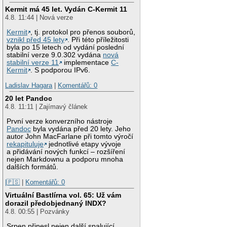
Kermit má 45 let. Vydán C-Kermit 11
4.8. 11:44 | Nová verze
Kermit
, tj. protokol pro přenos souborů,
vznikl před 45 lety
. Při této příležitosti
byla po 15 letech od vydání poslední
stabilní verze 9.0.302 vydána
nová
stabilní verze 11
implementace
C-
Kermit
. S podporou IPv6.
Ladislav Hagara
|
Komentářů: 0
20 let Pandoc
4.8. 11:11 | Zajímavý článek
První verze konverzního nástroje
Pandoc
byla vydána před 20 lety. Jeho
autor John MacFarlane při tomto výročí
rekapituluje
jednotlivé etapy vývoje
a přidávání nových funkcí – rozšíření
nejen Markdownu a podporu mnoha
dalších formátů.
|🇵🇸
|
Komentářů: 0
Virtuální Bastlírna vol. 65: Už vám
dorazil předobjednaný INDX?
4.8. 00:55 | Pozvánky
Srpen přinesl nejen další spalující