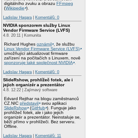
digitálního zvuku a obrazu
FFmpeg
(
Wikipedie
).
Ladislav Hagara
|
Komentářů: 0
NVIDIA sponzorem služby Linux
Vendor Firmware Service (LVFS)
4.8. 20:11 | Komunita
Richard Hughes
oznámil
, že službu
Linux Vendor Firmware Service (LVFS)
umožňující aktualizovat firmware
zařízení na počítačích s Linuxem, nově
sponzoruje také společnost NVIDIA
.
Ladislav Hagara
|
Komentářů: 0
SlideRshow, prohlížeč fotek, ale i
jejich organizér a prezentátor
4.8. 12:22 | Zajímavý software
Edvard Rejthar na blogu zaměstnanců
CZ.NIC
představil
svou aplikaci
SlideRshow
(
GitHub
). Funguje jako
prohlížeč fotek, ale i jako jejich
organizér a prezentátor. Neinstaluje se,
běží přímo v prohlížeči. Bez serveru.
Offline.
Ladislav Hagara
|
Komentářů: 11