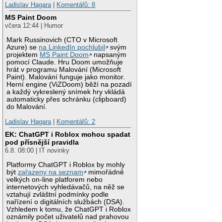
Ladislav Hagara
|
Komentářů: 8
MS Paint Doom
včera 12:44 | Humor
Mark Russinovich (CTO v Microsoft
Azure) se
na LinkedIn pochlubil
svým
projektem
MS Paint Doom
napsaným
pomocí Claude. Hru Doom umožňuje
hrát v programu Malování (Microsoft
Paint). Malování funguje jako monitor.
Herní engine (ViZDoom) běží na pozadí
a každý vykreslený snímek hry vkládá
automaticky přes schránku (clipboard)
do Malování.
Ladislav Hagara
|
Komentářů: 2
EK: ChatGPT i Roblox mohou spadat
pod přísnější pravidla
6.8. 08:00 | IT novinky
Platformy ChatGPT i Roblox by mohly
být
zařazeny na seznam
mimořádně
velkých on-line platforem nebo
internetových vyhledávačů, na něž se
vztahují zvláštní podmínky podle
nařízení o digitálních službách (DSA).
Vzhledem k tomu, že ChatGPT i Roblox
oznámily počet uživatelů nad prahovou