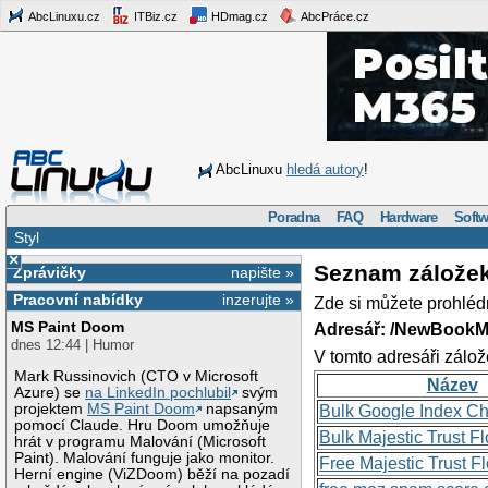
AbcLinuxu.cz
ITBiz.cz
HDmag.cz
AbcPráce.cz
AbcLinuxu
hledá autory
!
Poradna
FAQ
Hardware
Softw
Styl
×
Seznam zálože
Zprávičky
napište »
Pracovní nabídky
inzerujte »
Zde si můžete prohléd
MS Paint Doom
Adresář: /NewBookM
dnes 12:44 | Humor
V tomto adresáři zálož
Mark Russinovich (CTO v Microsoft
Název
Azure) se
na LinkedIn pochlubil
svým
projektem
MS Paint Doom
napsaným
Bulk Google Index C
pomocí Claude. Hru Doom umožňuje
Bulk Majestic Trust 
hrát v programu Malování (Microsoft
Paint). Malování funguje jako monitor.
Free Majestic Trust 
Herní engine (ViZDoom) běží na pozadí