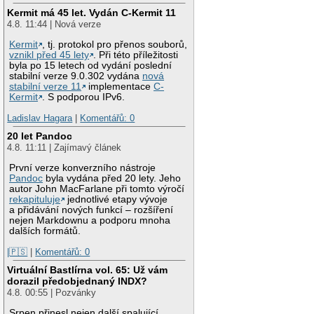
Kermit má 45 let. Vydán C-Kermit 11
4.8. 11:44 | Nová verze
Kermit
, tj. protokol pro přenos souborů,
vznikl před 45 lety
. Při této příležitosti
byla po 15 letech od vydání poslední
stabilní verze 9.0.302 vydána
nová
stabilní verze 11
implementace
C-
Kermit
. S podporou IPv6.
Ladislav Hagara
|
Komentářů: 0
20 let Pandoc
4.8. 11:11 | Zajímavý článek
První verze konverzního nástroje
Pandoc
byla vydána před 20 lety. Jeho
autor John MacFarlane při tomto výročí
rekapituluje
jednotlivé etapy vývoje
a přidávání nových funkcí – rozšíření
nejen Markdownu a podporu mnoha
dalších formátů.
|🇵🇸
|
Komentářů: 0
Virtuální Bastlírna vol. 65: Už vám
dorazil předobjednaný INDX?
4.8. 00:55 | Pozvánky
Srpen přinesl nejen další spalující