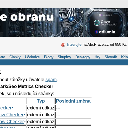
Inzerujte
na AbcPráce.cz od 950 Kč
are
Články
Učebnice
Blogy
Skupiny
Desktopy
Hry
Slovník
Kdo
k
nout záložky uživatele
spam
.
ark/Seo Metrics Checker
ek jsou následující stránky:
Typ
Poslední změna
hecker
externí odkaz
---
Flow Checker
externí odkaz
---
Flow Checker
externí odkaz
---