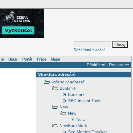
Rozšířené hledání
 je
Bazar
Portál
Práce
Mapa
Přihlášení
|
Registrace
Struktura adresářů
kořenový adresář
Bookmrk
Bookmrk
SEO Insight Tools
New
New
Nora
NewBookMark
Seo Metrics Checker