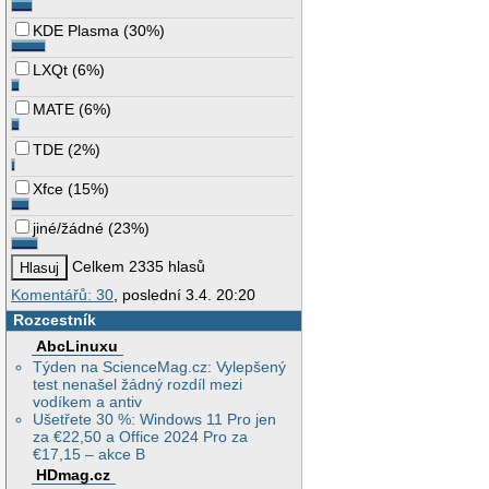
KDE Plasma
(
30%
)
LXQt
(
6%
)
MATE
(
6%
)
TDE
(
2%
)
Xfce
(
15%
)
jiné/žádné
(
23%
)
Celkem 2335 hlasů
Komentářů: 30
, poslední 3.4. 20:20
Rozcestník
AbcLinuxu
Týden na ScienceMag.cz: Vylepšený
test nenašel žádný rozdíl mezi
vodíkem a antiv
Ušetřete 30 %: Windows 11 Pro jen
za €22,50 a Office 2024 Pro za
€17,15 – akce B
HDmag.cz