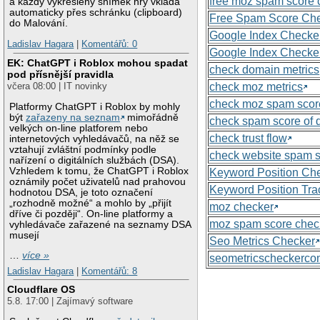
free moz spam score 
a každý vykreslený snímek hry vkládá
automaticky přes schránku (clipboard)
Free Spam Score Ch
do Malování.
Google Index Checke
Ladislav Hagara
|
Komentářů: 0
Google Index Checke
EK: ChatGPT i Roblox mohou spadat
check domain metrics
pod přísnější pravidla
check moz metrics
včera 08:00 | IT novinky
check moz spam scor
Platformy ChatGPT i Roblox by mohly
být
zařazeny na seznam
mimořádně
check spam score of
velkých on-line platforem nebo
check trust flow
internetových vyhledávačů, na něž se
vztahují zvláštní podmínky podle
check website spam 
nařízení o digitálních službách (DSA).
Vzhledem k tomu, že ChatGPT i Roblox
Keyword Position Ch
oznámily počet uživatelů nad prahovou
Keyword Position Tra
hodnotou DSA, je toto označení
„rozhodně možné“ a mohlo by „přijít
moz checker
dříve či později“. On-line platformy a
moz spam score chec
vyhledávače zařazené na seznamy DSA
musejí
Seo Metrics Checker
…
více »
seometricscheckerc
Ladislav Hagara
|
Komentářů: 8
Cloudflare OS
5.8. 17:00 | Zajímavý software