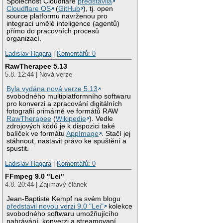
Společnost Cloudflare
představila
Cloudflare OS
(
GitHub
), tj. open
source platformu navrženou pro
integraci umělé inteligence (agentů)
přímo do pracovních procesů
organizací.
Ladislav Hagara
|
Komentářů: 0
RawTherapee 5.13
5.8. 12:44 | Nová verze
Byla vydána nová verze 5.13
svobodného multiplatformního softwaru
pro konverzi a zpracování digitálních
fotografií primárně ve formátů RAW
RawTherapee
(
Wikipedie
). Vedle
zdrojových kódů je k dispozici také
balíček ve formátu
AppImage
. Stačí jej
stáhnout, nastavit právo ke spuštění a
spustit.
Ladislav Hagara
|
Komentářů: 0
FFmpeg 9.0 "Lei"
4.8. 20:44 | Zajímavý článek
Jean-Baptiste Kempf na svém blogu
představil novou verzi 9.0 "Lei"
kolekce
svobodného softwaru umožňujícího
nahrávání, konverzi a streamovaní