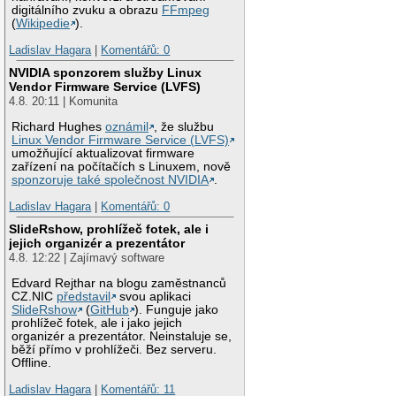
digitálního zvuku a obrazu
FFmpeg
(
Wikipedie
).
Ladislav Hagara
|
Komentářů: 0
NVIDIA sponzorem služby Linux
Vendor Firmware Service (LVFS)
4.8. 20:11 | Komunita
Richard Hughes
oznámil
, že službu
Linux Vendor Firmware Service (LVFS)
umožňující aktualizovat firmware
zařízení na počítačích s Linuxem, nově
sponzoruje také společnost NVIDIA
.
Ladislav Hagara
|
Komentářů: 0
SlideRshow, prohlížeč fotek, ale i
jejich organizér a prezentátor
4.8. 12:22 | Zajímavý software
Edvard Rejthar na blogu zaměstnanců
CZ.NIC
představil
svou aplikaci
SlideRshow
(
GitHub
). Funguje jako
prohlížeč fotek, ale i jako jejich
organizér a prezentátor. Neinstaluje se,
běží přímo v prohlížeči. Bez serveru.
Offline.
Ladislav Hagara
|
Komentářů: 11