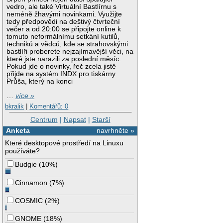
vedro, ale také Virtuální Bastlírnu s
neméně žhavými novinkami. Využijte
tedy předpovědi na deštivý čtvrteční
večer a od 20:00 se připojte online k
tomuto neformálnímu setkání kutilů,
techniků a vědců, kde se strahovskými
bastlíři proberete nejzajímavější věci, na
které jste narazili za poslední měsíc.
Pokud jde o novinky, řeč zcela jistě
přijde na systém INDX pro tiskárny
Průša, který na konci
…
více »
bkralik
|
Komentářů: 0
Centrum
|
Napsat
|
Starší
Anketa
navrhněte »
Které desktopové prostředí na Linuxu
používáte?
Budgie
(
10%
)
Cinnamon
(
7%
)
COSMIC
(
2%
)
GNOME
(
18%
)