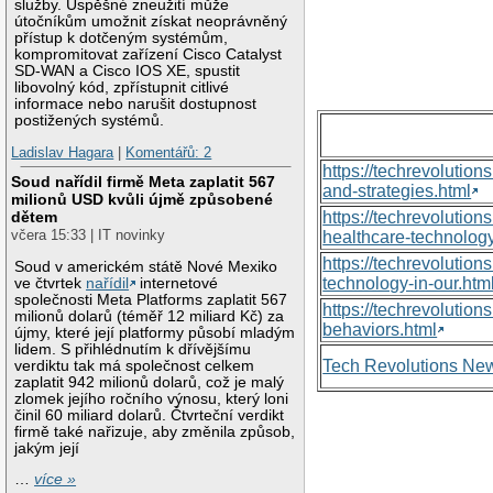
služby. Úspěšné zneužití může
útočníkům umožnit získat neoprávněný
přístup k dotčeným systémům,
kompromitovat zařízení Cisco Catalyst
SD-WAN a Cisco IOS XE, spustit
libovolný kód, zpřístupnit citlivé
informace nebo narušit dostupnost
postižených systémů.
Ladislav Hagara
|
Komentářů: 2
https://techrevolutio
Soud nařídil firmě Meta zaplatit 567
and-strategies.html
milionů USD kvůli újmě způsobené
dětem
https://techrevoluti
včera 15:33 | IT novinky
healthcare-technology
https://techrevolutio
Soud v americkém státě Nové Mexiko
technology-in-our.htm
ve čtvrtek
nařídil
internetové
společnosti Meta Platforms zaplatit 567
https://techrevolutio
milionů dolarů (téměř 12 miliard Kč) za
behaviors.html
újmy, které její platformy působí mladým
lidem. S přihlédnutím k dřívějšímu
Tech Revolutions Ne
verdiktu tak má společnost celkem
zaplatit 942 milionů dolarů, což je malý
zlomek jejího ročního výnosu, který loni
činil 60 miliard dolarů. Čtvrteční verdikt
firmě také nařizuje, aby změnila způsob,
jakým její
…
více »