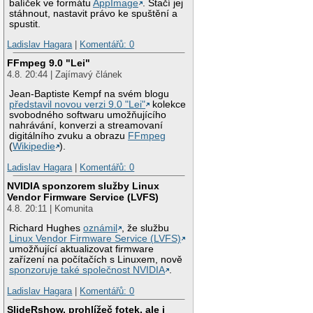
balíček ve formátu
AppImage
. Stačí jej
stáhnout, nastavit právo ke spuštění a
spustit.
Ladislav Hagara
|
Komentářů: 0
FFmpeg 9.0 "Lei"
4.8. 20:44 | Zajímavý článek
Jean-Baptiste Kempf na svém blogu
představil novou verzi 9.0 "Lei"
kolekce
svobodného softwaru umožňujícího
nahrávání, konverzi a streamovaní
digitálního zvuku a obrazu
FFmpeg
(
Wikipedie
).
Ladislav Hagara
|
Komentářů: 0
NVIDIA sponzorem služby Linux
Vendor Firmware Service (LVFS)
4.8. 20:11 | Komunita
Richard Hughes
oznámil
, že službu
Linux Vendor Firmware Service (LVFS)
umožňující aktualizovat firmware
zařízení na počítačích s Linuxem, nově
sponzoruje také společnost NVIDIA
.
Ladislav Hagara
|
Komentářů: 0
SlideRshow, prohlížeč fotek, ale i