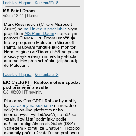
Ladislav Hagara
|
Komentářů: 8
MS Paint Doom
včera 12:44 | Humor
Mark Russinovich (CTO v Microsoft
Azure) se
na LinkedIn pochlubil
svým
projektem
MS Paint Doom
napsaným
pomocí Claude. Hru Doom umožňuje
hrát v programu Malování (Microsoft
Paint). Malování funguje jako monitor.
Herní engine (ViZDoom) běží na pozadí
a každý vykreslený snímek hry vkládá
automaticky přes schránku (clipboard)
do Malování.
Ladislav Hagara
|
Komentářů: 2
EK: ChatGPT i Roblox mohou spadat
pod přísnější pravidla
6.8. 08:00 | IT novinky
Platformy ChatGPT i Roblox by mohly
být
zařazeny na seznam
mimořádně
velkých on-line platforem nebo
internetových vyhledávačů, na něž se
vztahují zvláštní podmínky podle
nařízení o digitálních službách (DSA).
Vzhledem k tomu, že ChatGPT i Roblox
oznámily počet uživatelů nad prahovou