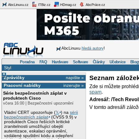
AbcLinuxu.cz
ITBiz.cz
HDmag.cz
AbcPráce.cz
AbcLinuxu
hledá autory
!
Poradna
FAQ
Hardware
Software
Články
Učebnice
Blog
Styl
×
Seznam zálože
Zprávičky
napište »
Pracovní nabídky
inzerujte »
Zde si můžete prohléd
spam
.
Série bezpečnostních záplat v
produktech Cisco
Adresář: /Tech Revo
včera 16:00 | Bezpečnostní upozornění
V tomto adresáři zálož
Vládní CERT upozorňuje (
𝕏
) na
sérii
bezpečnostních záplat
(CVSS 9.9) v
produktech Cisco řešících kritické
zranitelnosti umožňující obejití
autentizace, eskalaci oprávnění,
vzdálené spuštění kódu a odepření