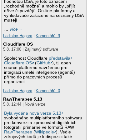
hodnotou DSA, je toto označení
„rozhodně možné“ a mohlo by „přijít
dříve či později“. On-line platformy a
vyhledávače zařazené na seznamy DSA
musejí
…
více »
Ladislav Hagara
|
Komentářů: 9
Cloudflare OS
5.8. 17:00 | Zajímavý software
Společnost Cloudflare
představila
Cloudflare OS
(
GitHub
), tj. open
source platformu navrženou pro
integraci umělé inteligence (agentů)
přímo do pracovních procesů
organizací.
Ladislav Hagara
|
Komentářů: 0
RawTherapee 5.13
5.8. 12:44 | Nová verze
Byla vydána nová verze 5.13
svobodného multiplatformního softwaru
pro konverzi a zpracování digitálních
fotografií primárně ve formátů RAW
RawTherapee
(
Wikipedie
). Vedle
zdrojových kódů je k dispozici také