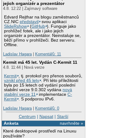
jejich organizér a prezentátor
4.8. 12:22 | Zajímavý software
Edvard Rejthar na blogu zaměstnanců
CZ.NIC
představil
svou aplikaci
SlideRshow
(
GitHub
). Funguje jako
prohlížeč fotek, ale i jako jejich
organizér a prezentátor. Neinstaluje se,
běží přímo v prohlížeči. Bez serveru.
Offline.
Ladislav Hagara
|
Komentářů: 11
Kermit má 45 let. Vydán C-Kermit 11
4.8. 11:44 | Nová verze
Kermit
, tj. protokol pro přenos souborů,
vznikl před 45 lety
. Při této příležitosti
byla po 15 letech od vydání poslední
stabilní verze 9.0.302 vydána
nová
stabilní verze 11
implementace
C-
Kermit
. S podporou IPv6.
Ladislav Hagara
|
Komentářů: 0
Centrum
|
Napsat
|
Starší
Anketa
navrhněte »
Které desktopové prostředí na Linuxu
používáte?