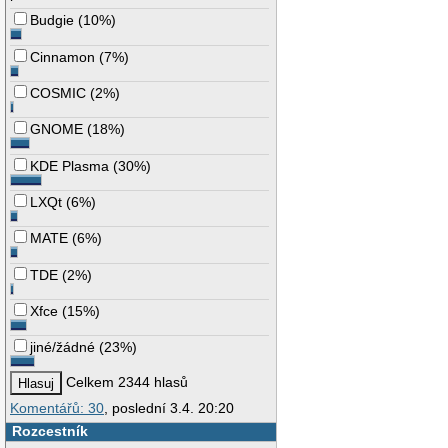
Budgie
(
10%
)
Cinnamon
(
7%
)
COSMIC
(
2%
)
GNOME
(
18%
)
KDE Plasma
(
30%
)
LXQt
(
6%
)
MATE
(
6%
)
TDE
(
2%
)
Xfce
(
15%
)
jiné/žádné
(
23%
)
Celkem 2344 hlasů
Komentářů: 30
, poslední 3.4. 20:20
Rozcestník