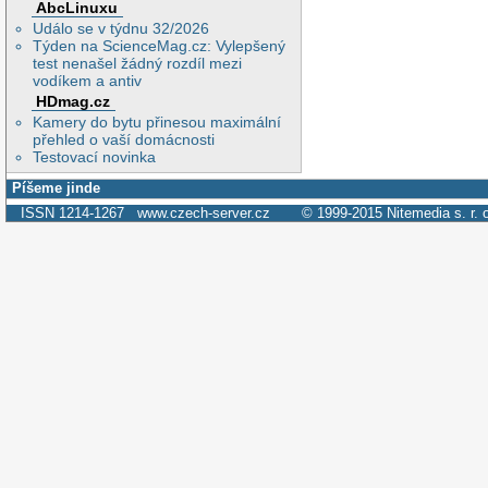
AbcLinuxu
Událo se v týdnu 32/2026
Týden na ScienceMag.cz: Vylepšený
test nenašel žádný rozdíl mezi
vodíkem a antiv
HDmag.cz
Kamery do bytu přinesou maximální
přehled o vaší domácnosti
Testovací novinka
Píšeme jinde
ISSN 1214-1267
www.czech-server.cz
© 1999-2015
Nitemedia s. r. 