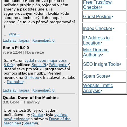
odbouchne Enterem. Ale pokud si
Free Trustflow
pořádně projde plán, vyjedná v něm
Checker
změny a pak totéž udělá i s
vygenerovaným kódem, kvalita kódu
Guest Posting
stoupne a technický dluh naopak
klesne. Je to jako párové programování
s
Index Checker
…
více »
IP Address to
Ladislav Hagara
|
Komentářů: 0
Location
Sonic Pi 5.0.0
Moz Domain
včera 12:44 | Nová verze
Authority
Sam Aaron
vydal novou major verzi
SEO Insight Tools
5.0.0
aplikace
Sonic Pi
(
Wikipedie
)
určené také pro výuku programování
pomocí skládání hudby. Přehled
Spam Score
novinek na
GitHubu
. Instalovat lze také
z
Flathubu
.
Website Traffic
Analysis
Ladislav Hagara
|
Komentářů: 0
Quake: Dawn of the Machine
8.8. 04:44 | IT novinky
U příležitosti 30. výročí vydání
počítačové hry
Quake
byla
vydána
nová epizoda
s názvem
Dawn of the
Machine
(
Steam
).