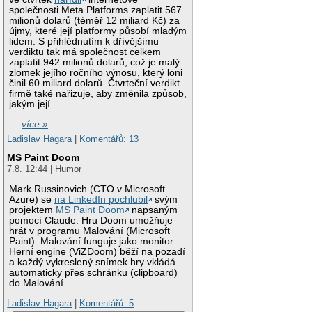
společnosti Meta Platforms zaplatit 567
milionů dolarů (téměř 12 miliard Kč) za
újmy, které její platformy působí mladým
lidem. S přihlédnutím k dřívějšímu
verdiktu tak má společnost celkem
zaplatit 942 milionů dolarů, což je malý
zlomek jejího ročního výnosu, který loni
činil 60 miliard dolarů. Čtvrteční verdikt
firmě také nařizuje, aby změnila způsob,
jakým její
…
více »
Ladislav Hagara
|
Komentářů: 13
MS Paint Doom
7.8. 12:44 | Humor
Mark Russinovich (CTO v Microsoft
Azure) se
na LinkedIn pochlubil
svým
projektem
MS Paint Doom
napsaným
pomocí Claude. Hru Doom umožňuje
hrát v programu Malování (Microsoft
Paint). Malování funguje jako monitor.
Herní engine (ViZDoom) běží na pozadí
a každý vykreslený snímek hry vkládá
automaticky přes schránku (clipboard)
do Malování.
Ladislav Hagara
|
Komentářů: 5