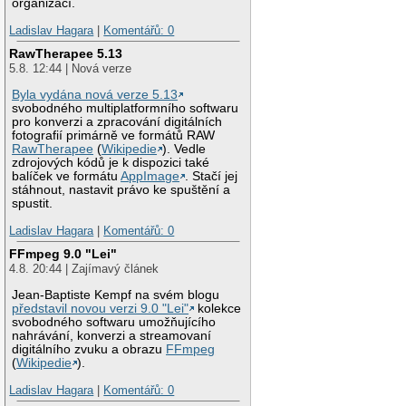
organizací.
Ladislav Hagara
|
Komentářů: 0
RawTherapee 5.13
5.8. 12:44 | Nová verze
Byla vydána nová verze 5.13
svobodného multiplatformního softwaru
pro konverzi a zpracování digitálních
fotografií primárně ve formátů RAW
RawTherapee
(
Wikipedie
). Vedle
zdrojových kódů je k dispozici také
balíček ve formátu
AppImage
. Stačí jej
stáhnout, nastavit právo ke spuštění a
spustit.
Ladislav Hagara
|
Komentářů: 0
FFmpeg 9.0 "Lei"
4.8. 20:44 | Zajímavý článek
Jean-Baptiste Kempf na svém blogu
představil novou verzi 9.0 "Lei"
kolekce
svobodného softwaru umožňujícího
nahrávání, konverzi a streamovaní
digitálního zvuku a obrazu
FFmpeg
(
Wikipedie
).
Ladislav Hagara
|
Komentářů: 0