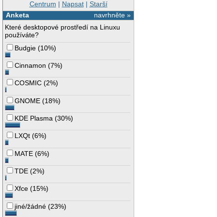
Centrum
|
Napsat
|
Starší
Anketa
navrhněte »
Které desktopové prostředí na Linuxu
používáte?
Budgie
(
10%
)
Cinnamon
(
7%
)
COSMIC
(
2%
)
GNOME
(
18%
)
KDE Plasma
(
30%
)
LXQt
(
6%
)
MATE
(
6%
)
TDE
(
2%
)
Xfce
(
15%
)
jiné/žádné
(
23%
)