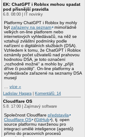
EK: ChatGPT i Roblox mohou spadat
pod přísnější pravidla
6.8. 08:00 | IT novinky
Platformy ChatGPT i Roblox by mohly
být
zařazeny na seznam
mimořádně
velkých on-line platforem nebo
internetových vyhledávačů, na něž se
vztahují zvláštní podmínky podle
nařízení o digitálních službách (DSA).
Vzhledem k tomu, že ChatGPT i Roblox
oznámily počet uživatelů nad prahovou
hodnotou DSA, je toto označení
„rozhodně možné“ a mohlo by „přijít
dříve či později“. On-line platformy a
vyhledávače zařazené na seznamy DSA
musejí
…
více »
Ladislav Hagara
|
Komentářů: 14
Cloudflare OS
5.8. 17:00 | Zajímavý software
Společnost Cloudflare
představila
Cloudflare OS
(
GitHub
), tj. open
source platformu navrženou pro
integraci umělé inteligence (agentů)
přímo do pracovních procesů