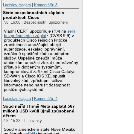
Ladislav Hagara
|
Komentářů: 8
Série bezpečnostních záplat v
produktech Cisco
7.8. 16:00 | Bezpečnostní upozornění
Vládní CERT upozorňuje (
𝕏
) na
sérii
bezpečnostních záplat
(CVSS 9.9) v
produktech Cisco řešících kritické
zranitelnosti umožňující obejití
autentizace, eskalaci oprávnění,
vzdálené spuštění kódu a odepření
služby. Úspěšné zneužití může
útočníkům umožnit získat neoprávněný
přístup k dotčeným systémům,
kompromitovat zařízení Cisco Catalyst
SD-WAN a Cisco IOS XE, spustit
libovolný kód, zpřístupnit citlivé
informace nebo narušit dostupnost
postižených systémů.
Ladislav Hagara
|
Komentářů: 4
Soud nařídil firmě Meta zaplatit 567
milionů USD kvůli újmě způsobené
dětem
7.8. 15:33 | IT novinky
Soud v americkém státě Nové Mexiko
ve čtvrtek
nařídil
internetové