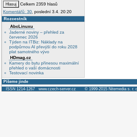
Celkem 2359 hlasů
Komentářů: 30
, poslední 3.4. 20:20
Rozcestník
AbcLinuxu
Jaderné noviny – přehled za
červenec 2026
Týden na ITBiz: Náklady na
podpůrnou AI převýší do roku 2028
plat samotného vývo
HDmag.cz
Kamery do bytu přinesou maximální
přehled o vaší domácnosti
Testovací novinka
Píšeme jinde
ISSN 1214-1267
www.czech-server.cz
© 1999-2015
Nitemedia s. r. 