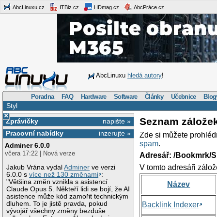
AbcLinuxu.cz
ITBiz.cz
HDmag.cz
AbcPráce.cz
AbcLinuxu
hledá autory
!
Poradna
FAQ
Hardware
Software
Články
Učebnice
Blog
Styl
×
Seznam zálože
Zprávičky
napište »
Pracovní nabídky
inzerujte »
Zde si můžete prohléd
spam
.
Adminer 6.0.0
včera 17:22 | Nová verze
Adresář: /Bookmrk/S
V tomto adresáři zálož
Jakub Vrána vydal
Adminer
ve verzi
6.0.0 s
více než 130 změnami
:
"Většina změn vznikla s asistencí
Název
Claude Opus 5. Někteří lidi se bojí, že AI
asistence může kód zamořit technickým
dluhem. To je jistě pravda, pokud
Backlink Indexer
vývojář všechny změny bezduše