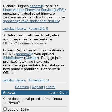
Richard Hughes
oznámil
, že službu
Linux Vendor Firmware Service (LVFS)
umožňující aktualizovat firmware
zařízení na počítačích s Linuxem, nově
sponzoruje také společnost NVIDIA
.
Ladislav Hagara
|
Komentářů: 0
SlideRshow, prohlížeč fotek, ale i
jejich organizér a prezentátor
4.8. 12:22 | Zajímavý software
Edvard Rejthar na blogu zaměstnanců
CZ.NIC
představil
svou aplikaci
SlideRshow
(
GitHub
). Funguje jako
prohlížeč fotek, ale i jako jejich
organizér a prezentátor. Neinstaluje se,
běží přímo v prohlížeči. Bez serveru.
Offline.
Ladislav Hagara
|
Komentářů: 11
Centrum
|
Napsat
|
Starší
Anketa
navrhněte »
Které desktopové prostředí na Linuxu
používáte?
Budgie
(
10%
)