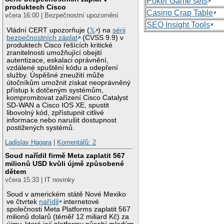
Poker Game sets
produktech Cisco
Casino Crap Table
včera 16:00 | Bezpečnostní upozornění
SEO Insight Tools
Vládní CERT upozorňuje (
𝕏
) na
sérii
bezpečnostních záplat
(CVSS 9.9) v
produktech Cisco řešících kritické
zranitelnosti umožňující obejití
autentizace, eskalaci oprávnění,
vzdálené spuštění kódu a odepření
služby. Úspěšné zneužití může
útočníkům umožnit získat neoprávněný
přístup k dotčeným systémům,
kompromitovat zařízení Cisco Catalyst
SD-WAN a Cisco IOS XE, spustit
libovolný kód, zpřístupnit citlivé
informace nebo narušit dostupnost
postižených systémů.
Ladislav Hagara
|
Komentářů: 2
Soud nařídil firmě Meta zaplatit 567
milionů USD kvůli újmě způsobené
dětem
včera 15:33 | IT novinky
Soud v americkém státě Nové Mexiko
ve čtvrtek
nařídil
internetové
společnosti Meta Platforms zaplatit 567
milionů dolarů (téměř 12 miliard Kč) za