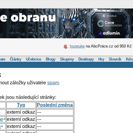
Inzerujte
na AbcPráce.cz od 950 Kč
are
Články
Učebnice
Blogy
Skupiny
Desktopy
Hry
Slovník
Kdo
k
nout záložky uživatele
spam
.
ek jsou následující stránky:
Typ
Poslední změna
externí odkaz
---
me
externí odkaz
---
e
externí odkaz
---