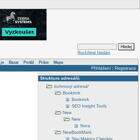
Rozšířené hledání
 je
Bazar
Portál
Práce
Mapa
Přihlášení
|
Registrace
Struktura adresářů
kořenový adresář
Bookmrk
Bookmrk
SEO Insight Tools
New
New
Nora
NewBookMark
Seo Metrics Checker