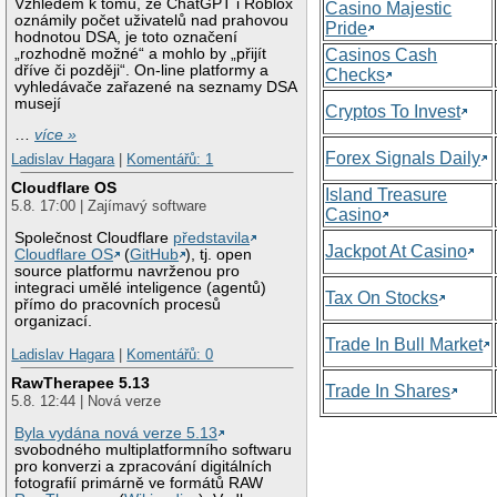
Vzhledem k tomu, že ChatGPT i Roblox
Casino Majestic
oznámily počet uživatelů nad prahovou
Pride
hodnotou DSA, je toto označení
„rozhodně možné“ a mohlo by „přijít
Casinos Cash
dříve či později“. On-line platformy a
Checks
vyhledávače zařazené na seznamy DSA
musejí
Cryptos To Invest
…
více »
Forex Signals Daily
Ladislav Hagara
|
Komentářů: 1
Cloudflare OS
Island Treasure
5.8. 17:00 | Zajímavý software
Casino
Společnost Cloudflare
představila
Jackpot At Casino
Cloudflare OS
(
GitHub
), tj. open
source platformu navrženou pro
integraci umělé inteligence (agentů)
Tax On Stocks
přímo do pracovních procesů
organizací.
Trade In Bull Market
Ladislav Hagara
|
Komentářů: 0
RawTherapee 5.13
Trade In Shares
5.8. 12:44 | Nová verze
Byla vydána nová verze 5.13
svobodného multiplatformního softwaru
pro konverzi a zpracování digitálních
fotografií primárně ve formátů RAW