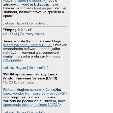
RawTherapee
(
Wikipedie
). Vedle
zdrojových kódů je k dispozici také
balíček ve formátu
AppImage
. Stačí jej
stáhnout, nastavit právo ke spuštění a
spustit.
Ladislav Hagara
|
Komentářů: 0
FFmpeg 9.0 "Lei"
4.8. 20:44 | Zajímavý článek
Jean-Baptiste Kempf na svém blogu
představil novou verzi 9.0 "Lei"
kolekce
svobodného softwaru umožňujícího
nahrávání, konverzi a streamovaní
digitálního zvuku a obrazu
FFmpeg
(
Wikipedie
).
Ladislav Hagara
|
Komentářů: 0
NVIDIA sponzorem služby Linux
Vendor Firmware Service (LVFS)
4.8. 20:11 | Komunita
Richard Hughes
oznámil
, že službu
Linux Vendor Firmware Service (LVFS)
umožňující aktualizovat firmware
zařízení na počítačích s Linuxem, nově
sponzoruje také společnost NVIDIA
.
Ladislav Hagara
|
Komentářů: 0