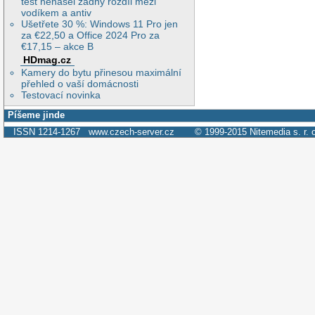
test nenašel žádný rozdíl mezi
vodíkem a antiv
Ušetřete 30 %: Windows 11 Pro jen
za €22,50 a Office 2024 Pro za
€17,15 – akce B
HDmag.cz
Kamery do bytu přinesou maximální
přehled o vaší domácnosti
Testovací novinka
Píšeme jinde
ISSN 1214-1267
www.czech-server.cz
© 1999-2015
Nitemedia s. r. 