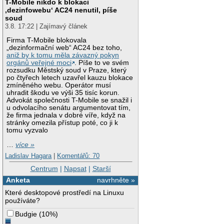
T-Mobile nikdo k blokaci
‚dezinfowebu‘ AC24 nenutil, píše
soud
3.8. 17:22 | Zajímavý článek
Firma T-Mobile blokovala
„dezinformační web“ AC24 bez toho,
aniž by k tomu měla závazný pokyn
orgánů veřejné moci
. Píše to ve svém
rozsudku Městský soud v Praze, který
po čtyřech letech uzavřel kauzu blokace
zmíněného webu. Operátor musí
uhradit škodu ve výši 35 tisíc korun.
Advokát společnosti T-Mobile se snažil i
u odvolacího senátu argumentovat tím,
že firma jednala v dobré víře, když na
stránky omezila přístup poté, co ji k
tomu vyzvalo
…
více »
Ladislav Hagara
|
Komentářů: 70
Centrum
|
Napsat
|
Starší
Anketa
navrhněte »
Které desktopové prostředí na Linuxu
používáte?
Budgie
(
10%
)