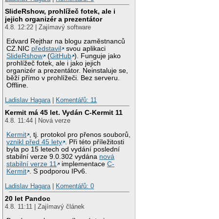
SlideRshow, prohlížeč fotek, ale i
jejich organizér a prezentátor
4.8. 12:22 | Zajímavý software
Edvard Rejthar na blogu zaměstnanců
CZ.NIC
představil
svou aplikaci
SlideRshow
(
GitHub
). Funguje jako
prohlížeč fotek, ale i jako jejich
organizér a prezentátor. Neinstaluje se,
běží přímo v prohlížeči. Bez serveru.
Offline.
Ladislav Hagara
|
Komentářů: 11
Kermit má 45 let. Vydán C-Kermit 11
4.8. 11:44 | Nová verze
Kermit
, tj. protokol pro přenos souborů,
vznikl před 45 lety
. Při této příležitosti
byla po 15 letech od vydání poslední
stabilní verze 9.0.302 vydána
nová
stabilní verze 11
implementace
C-
Kermit
. S podporou IPv6.
Ladislav Hagara
|
Komentářů: 0
20 let Pandoc
4.8. 11:11 | Zajímavý článek