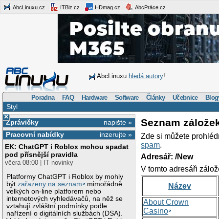
AbcLinuxu.cz
ITBiz.cz
HDmag.cz
AbcPráce.cz
AbcLinuxu
hledá autory
!
Poradna
FAQ
Hardware
Software
Články
Učebnice
Blog
Styl
×
Seznam zálože
Zprávičky
napište »
Pracovní nabídky
inzerujte »
Zde si můžete prohléd
spam
.
EK: ChatGPT i Roblox mohou spadat
pod přísnější pravidla
Adresář: /New
včera 08:00 | IT novinky
V tomto adresáři zálož
Platformy ChatGPT i Roblox by mohly
být
zařazeny na seznam
mimořádně
Název
velkých on-line platforem nebo
internetových vyhledávačů, na něž se
About Crown
vztahují zvláštní podmínky podle
Casino
nařízení o digitálních službách (DSA).