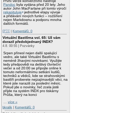
První verze konverzního nástroje
Pandoc
byla vydána před 20 lety. Jeho
autor John MacFarlane při tomto výročí
rekapituluje
jednotlivé etapy vývoje
a přidávání nových funkcí – rozšíření
nejen Markdownu a podporu mnoha
dalších formátů.
|🇵🇸
|
Komentářů: 0
Virtuální Bastlírna vol. 65: Už vám
dorazil předobjednaný INDX?
4.8. 00:55 | Pozvánky
Srpen přinesl nejen další spalující
vedro, ale také Virtuální Bastlírnu s
neméně žhavými novinkami. Využijte
tedy předpovědi na deštivý čtvrteční
večer a od 20:00 se připojte online k
tomuto neformálnímu setkání kutilů,
techniků a vědců, kde se strahovskými
bastlíři proberete nejzajímavější věci, na
které jste narazili za poslední měsíc.
Pokud jde o novinky, řeč zcela jistě
přijde na systém INDX pro tiskárny
Průša, který na konci
…
více »
bkralik
|
Komentářů: 0