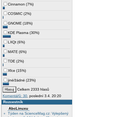
Cinnamon
(
7%
)
COSMIC
(
2%
)
GNOME
(
18%
)
KDE Plasma
(
30%
)
LXQt
(
6%
)
MATE
(
6%
)
TDE
(
2%
)
Xfce
(
15%
)
jiné/žádné
(
23%
)
Celkem 2333 hlasů
Komentářů: 30
, poslední 3.4. 20:20
Rozcestník
AbcLinuxu
Týden na ScienceMag.cz: Vylepšený