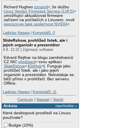
Richard Hughes
oznámil
, že službu
Linux Vendor Firmware Service (LVFS)
umožňující aktualizovat firmware
zařízení na počítačích s Linuxem, nově
sponzoruje také společnost NVIDIA
.
Ladislav Hagara
|
Komentářů: 0
SlideRshow, prohlížeč fotek, ale i
jejich organizér a prezentátor
4.8. 12:22 | Zajímavý software
Edvard Rejthar na blogu zaměstnanců
CZ.NIC
představil
svou aplikaci
SlideRshow
(
GitHub
). Funguje jako
prohlížeč fotek, ale i jako jejich
organizér a prezentátor. Neinstaluje se,
běží přímo v prohlížeči. Bez serveru.
Offline.
Ladislav Hagara
|
Komentářů: 11
Centrum
|
Napsat
|
Starší
Anketa
navrhněte »
Které desktopové prostředí na Linuxu
používáte?
Budgie
(
10%
)