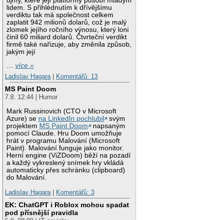
újmy, které její platformy působí mladým
lidem. S přihlédnutím k dřívějšímu
verdiktu tak má společnost celkem
zaplatit 942 milionů dolarů, což je malý
zlomek jejího ročního výnosu, který loni
činil 60 miliard dolarů. Čtvrteční verdikt
firmě také nařizuje, aby změnila způsob,
jakým její
…
více »
Ladislav Hagara
|
Komentářů: 13
MS Paint Doom
7.8. 12:44 | Humor
Mark Russinovich (CTO v Microsoft
Azure) se
na LinkedIn pochlubil
svým
projektem
MS Paint Doom
napsaným
pomocí Claude. Hru Doom umožňuje
hrát v programu Malování (Microsoft
Paint). Malování funguje jako monitor.
Herní engine (ViZDoom) běží na pozadí
a každý vykreslený snímek hry vkládá
automaticky přes schránku (clipboard)
do Malování.
Ladislav Hagara
|
Komentářů: 3
EK: ChatGPT i Roblox mohou spadat
pod přísnější pravidla