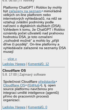
6.8. 08:00 | IT novinky
Platformy ChatGPT i Roblox by mohly
být
zařazeny na seznam
mimořádně
velkých on-line platforem nebo
internetových vyhledávačů, na něž se
vztahují zvláštní podmínky podle
nařízení o digitálních službách (DSA).
Vzhledem k tomu, že ChatGPT i Roblox
oznámily počet uživatelů nad prahovou
hodnotou DSA, je toto označení
„rozhodně možné“ a mohlo by „přijít
dříve či později“. On-line platformy a
vyhledávače zařazené na seznamy DSA
musejí
…
více »
Ladislav Hagara
|
Komentářů: 12
Cloudflare OS
5.8. 17:00 | Zajímavý software
Společnost Cloudflare
představila
Cloudflare OS
(
GitHub
), tj. open
source platformu navrženou pro
integraci umělé inteligence (agentů)
přímo do pracovních procesů
organizací.
Ladislav Hagara
|
Komentářů: 0