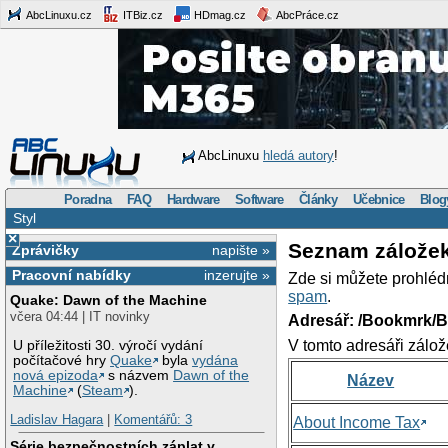
AbcLinuxu.cz
ITBiz.cz
HDmag.cz
AbcPráce.cz
AbcLinuxu
hledá autory
!
Poradna
FAQ
Hardware
Software
Články
Učebnice
Blog
Styl
×
Seznam zálože
Zprávičky
napište »
Pracovní nabídky
inzerujte »
Zde si můžete prohléd
spam
.
Quake: Dawn of the Machine
včera 04:44 | IT novinky
Adresář: /Bookmrk/
V tomto adresáři zálož
U příležitosti 30. výročí vydání
počítačové hry
Quake
byla
vydána
nová epizoda
s názvem
Dawn of the
Název
Machine
(
Steam
).
Ladislav Hagara
|
Komentářů: 3
About Income Tax
Série bezpečnostních záplat v