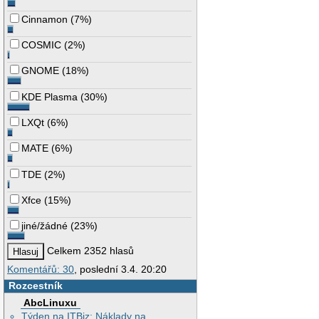
Cinnamon
(
7%
)
COSMIC
(
2%
)
GNOME
(
18%
)
KDE Plasma
(
30%
)
LXQt
(
6%
)
MATE
(
6%
)
TDE
(
2%
)
Xfce
(
15%
)
jiné/žádné
(
23%
)
Celkem 2352 hlasů
Komentářů: 30
, poslední 3.4. 20:20
Rozcestník
AbcLinuxu
Týden na ITBiz: Náklady na