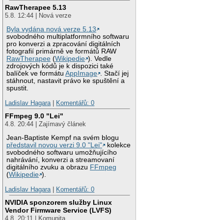
RawTherapee 5.13
5.8. 12:44 | Nová verze
Byla vydána nová verze 5.13
svobodného multiplatformního softwaru
pro konverzi a zpracování digitálních
fotografií primárně ve formátů RAW
RawTherapee
(
Wikipedie
). Vedle
zdrojových kódů je k dispozici také
balíček ve formátu
AppImage
. Stačí jej
stáhnout, nastavit právo ke spuštění a
spustit.
Ladislav Hagara
|
Komentářů: 0
FFmpeg 9.0 "Lei"
4.8. 20:44 | Zajímavý článek
Jean-Baptiste Kempf na svém blogu
představil novou verzi 9.0 "Lei"
kolekce
svobodného softwaru umožňujícího
nahrávání, konverzi a streamovaní
digitálního zvuku a obrazu
FFmpeg
(
Wikipedie
).
Ladislav Hagara
|
Komentářů: 0
NVIDIA sponzorem služby Linux
Vendor Firmware Service (LVFS)
4.8. 20:11 | Komunita