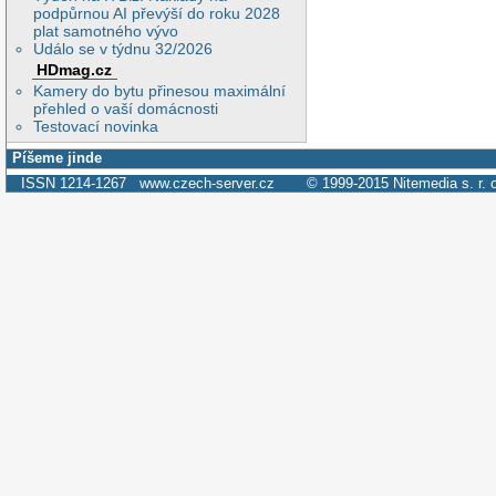
podpůrnou AI převýší do roku 2028
plat samotného vývo
Událo se v týdnu 32/2026
HDmag.cz
Kamery do bytu přinesou maximální
přehled o vaší domácnosti
Testovací novinka
Píšeme jinde
ISSN 1214-1267
www.czech-server.cz
© 1999-2015
Nitemedia s. r. 