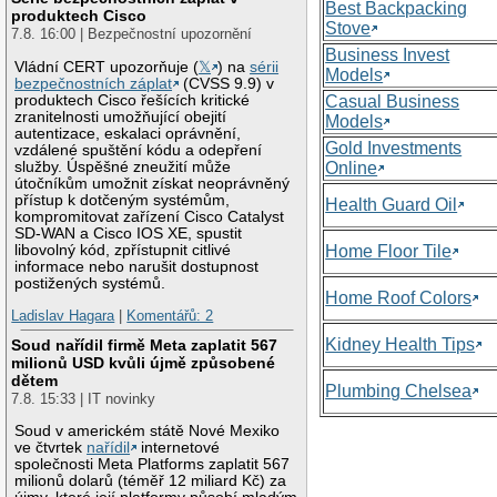
Best Backpacking
produktech Cisco
Stove
7.8. 16:00 | Bezpečnostní upozornění
Business Invest
Vládní CERT upozorňuje (
𝕏
) na
sérii
Models
bezpečnostních záplat
(CVSS 9.9) v
produktech Cisco řešících kritické
Casual Business
zranitelnosti umožňující obejití
Models
autentizace, eskalaci oprávnění,
Gold Investments
vzdálené spuštění kódu a odepření
služby. Úspěšné zneužití může
Online
útočníkům umožnit získat neoprávněný
přístup k dotčeným systémům,
Health Guard Oil
kompromitovat zařízení Cisco Catalyst
SD-WAN a Cisco IOS XE, spustit
libovolný kód, zpřístupnit citlivé
Home Floor Tile
informace nebo narušit dostupnost
postižených systémů.
Home Roof Colors
Ladislav Hagara
|
Komentářů: 2
Kidney Health Tips
Soud nařídil firmě Meta zaplatit 567
milionů USD kvůli újmě způsobené
dětem
Plumbing Chelsea
7.8. 15:33 | IT novinky
Soud v americkém státě Nové Mexiko
ve čtvrtek
nařídil
internetové
společnosti Meta Platforms zaplatit 567
milionů dolarů (téměř 12 miliard Kč) za