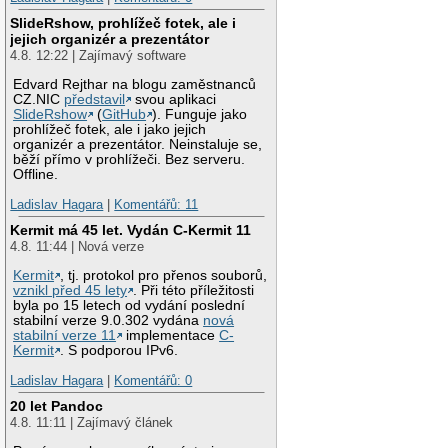
SlideRshow, prohlížeč fotek, ale i
jejich organizér a prezentátor
4.8. 12:22 | Zajímavý software
Edvard Rejthar na blogu zaměstnanců
CZ.NIC
představil
svou aplikaci
SlideRshow
(
GitHub
). Funguje jako
prohlížeč fotek, ale i jako jejich
organizér a prezentátor. Neinstaluje se,
běží přímo v prohlížeči. Bez serveru.
Offline.
Ladislav Hagara
|
Komentářů: 11
Kermit má 45 let. Vydán C-Kermit 11
4.8. 11:44 | Nová verze
Kermit
, tj. protokol pro přenos souborů,
vznikl před 45 lety
. Při této příležitosti
byla po 15 letech od vydání poslední
stabilní verze 9.0.302 vydána
nová
stabilní verze 11
implementace
C-
Kermit
. S podporou IPv6.
Ladislav Hagara
|
Komentářů: 0
20 let Pandoc
4.8. 11:11 | Zajímavý článek