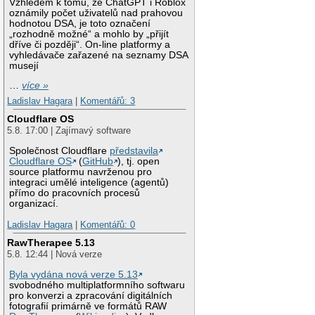
Vzhledem k tomu, že ChatGPT i Roblox
oznámily počet uživatelů nad prahovou
hodnotou DSA, je toto označení
„rozhodně možné“ a mohlo by „přijít
dříve či později“. On-line platformy a
vyhledávače zařazené na seznamy DSA
musejí
…
více »
Ladislav Hagara
|
Komentářů: 3
Cloudflare OS
5.8. 17:00 | Zajímavý software
Společnost Cloudflare
představila
Cloudflare OS
(
GitHub
), tj. open
source platformu navrženou pro
integraci umělé inteligence (agentů)
přímo do pracovních procesů
organizací.
Ladislav Hagara
|
Komentářů: 0
RawTherapee 5.13
5.8. 12:44 | Nová verze
Byla vydána nová verze 5.13
svobodného multiplatformního softwaru
pro konverzi a zpracování digitálních
fotografií primárně ve formátů RAW