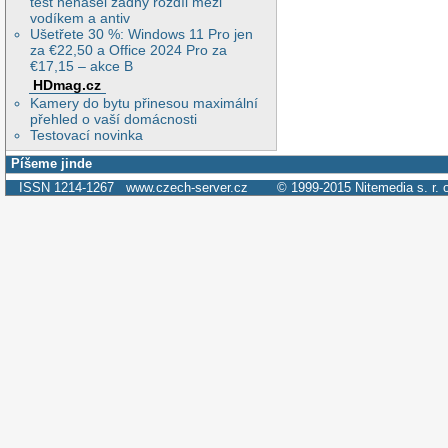
test nenašel žádný rozdíl mezi
vodíkem a antiv
Ušetřete 30 %: Windows 11 Pro jen
za €22,50 a Office 2024 Pro za
€17,15 – akce B
HDmag.cz
Kamery do bytu přinesou maximální
přehled o vaší domácnosti
Testovací novinka
Píšeme jinde
ISSN 1214-1267
www.czech-server.cz
© 1999-2015
Nitemedia s. r. 