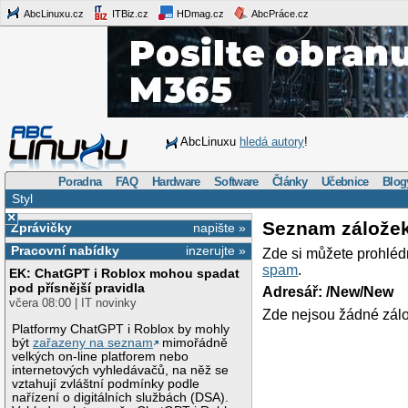
AbcLinuxu.cz
ITBiz.cz
HDmag.cz
AbcPráce.cz
AbcLinuxu
hledá autory
!
Poradna
FAQ
Hardware
Software
Články
Učebnice
Blog
Styl
×
Seznam zálože
Zprávičky
napište »
Pracovní nabídky
inzerujte »
Zde si můžete prohléd
spam
.
EK: ChatGPT i Roblox mohou spadat
pod přísnější pravidla
Adresář: /New/New
včera 08:00 | IT novinky
Zde nejsou žádné zálo
Platformy ChatGPT i Roblox by mohly
být
zařazeny na seznam
mimořádně
velkých on-line platforem nebo
internetových vyhledávačů, na něž se
vztahují zvláštní podmínky podle
nařízení o digitálních službách (DSA).