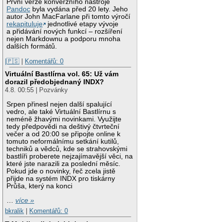
První verze konverzního nástroje
Pandoc
byla vydána před 20 lety. Jeho
autor John MacFarlane při tomto výročí
rekapituluje
jednotlivé etapy vývoje
a přidávání nových funkcí – rozšíření
nejen Markdownu a podporu mnoha
dalších formátů.
|🇵🇸
|
Komentářů: 0
Virtuální Bastlírna vol. 65: Už vám
dorazil předobjednaný INDX?
4.8. 00:55 | Pozvánky
Srpen přinesl nejen další spalující
vedro, ale také Virtuální Bastlírnu s
neméně žhavými novinkami. Využijte
tedy předpovědi na deštivý čtvrteční
večer a od 20:00 se připojte online k
tomuto neformálnímu setkání kutilů,
techniků a vědců, kde se strahovskými
bastlíři proberete nejzajímavější věci, na
které jste narazili za poslední měsíc.
Pokud jde o novinky, řeč zcela jistě
přijde na systém INDX pro tiskárny
Průša, který na konci
…
více »
bkralik
|
Komentářů: 0