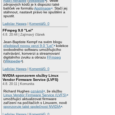
RawTherapee
(
Wikipedie
). Vedle
zdrojových kódů je k dispozici také
balíček ve formátu
AppImage
. Stačí jej
stáhnout, nastavit právo ke spuštění a
spustit.
Ladislav Hagara
|
Komentářů: 0
FFmpeg 9.0 "Lei"
4.8. 20:44 | Zajímavý článek
Jean-Baptiste Kempf na svém blogu
představil novou verzi 9.0 "Lei"
kolekce
svobodného softwaru umožňujícího
nahrávání, konverzi a streamovaní
digitálního zvuku a obrazu
FFmpeg
(
Wikipedie
).
Ladislav Hagara
|
Komentářů: 0
NVIDIA sponzorem služby Linux
Vendor Firmware Service (LVFS)
4.8. 20:11 | Komunita
Richard Hughes
oznámil
, že službu
Linux Vendor Firmware Service (LVFS)
umožňující aktualizovat firmware
zařízení na počítačích s Linuxem, nově
sponzoruje také společnost NVIDIA
.
Ladislav Hagara
|
Komentářů: 0