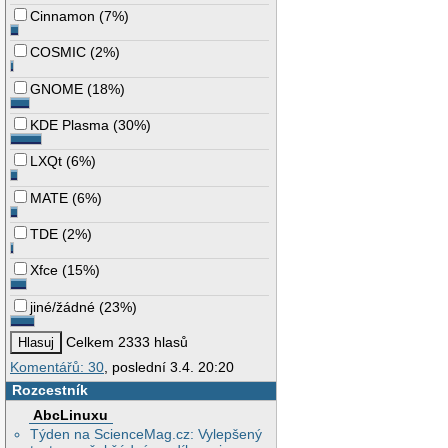
Cinnamon
(
7%
)
COSMIC
(
2%
)
GNOME
(
18%
)
KDE Plasma
(
30%
)
LXQt
(
6%
)
MATE
(
6%
)
TDE
(
2%
)
Xfce
(
15%
)
jiné/žádné
(
23%
)
Celkem 2333 hlasů
Komentářů: 30
, poslední 3.4. 20:20
Rozcestník
AbcLinuxu
Týden na ScienceMag.cz: Vylepšený