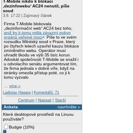
T-Mobile nikdo k blokaci
‚dezinfowebu‘ AC24 nenutil, píše
soud
3.8. 17:22 | Zajímavý článek
Firma T-Mobile blokovala
„dezinformační web“ AC24 bez toho,
aniž by k tomu měla závazný pokyn
orgánů veřejné moci
. Píše to ve svém
rozsudku Městský soud v Praze, který
po čtyřech letech uzavřel kauzu blokace
zmíněného webu. Operátor musí
uhradit škodu ve výši 35 tisíc korun.
Advokát společnosti T-Mobile se snažil i
u odvolacího senátu argumentovat tím,
že firma jednala v dobré víře, když na
stránky omezila přístup poté, co ji k
tomu vyzvalo
…
více »
Ladislav Hagara
|
Komentářů: 71
Centrum
|
Napsat
|
Starší
Anketa
navrhněte »
Které desktopové prostředí na Linuxu
používáte?
Budgie
(
10%
)