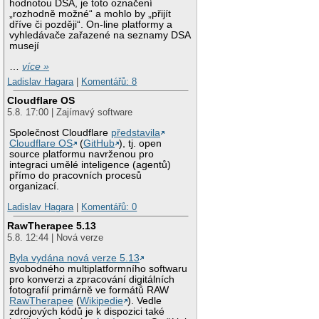
hodnotou DSA, je toto označení
„rozhodně možné“ a mohlo by „přijít
dříve či později“. On-line platformy a
vyhledávače zařazené na seznamy DSA
musejí
…
více »
Ladislav Hagara
|
Komentářů: 8
Cloudflare OS
5.8. 17:00 | Zajímavý software
Společnost Cloudflare
představila
Cloudflare OS
(
GitHub
), tj. open
source platformu navrženou pro
integraci umělé inteligence (agentů)
přímo do pracovních procesů
organizací.
Ladislav Hagara
|
Komentářů: 0
RawTherapee 5.13
5.8. 12:44 | Nová verze
Byla vydána nová verze 5.13
svobodného multiplatformního softwaru
pro konverzi a zpracování digitálních
fotografií primárně ve formátů RAW
RawTherapee
(
Wikipedie
). Vedle
zdrojových kódů je k dispozici také