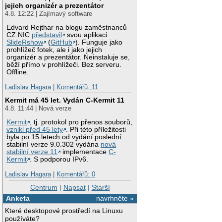
jejich organizér a prezentátor
4.8. 12:22 | Zajímavý software
Edvard Rejthar na blogu zaměstnanců
CZ.NIC
představil
svou aplikaci
SlideRshow
(
GitHub
). Funguje jako
prohlížeč fotek, ale i jako jejich
organizér a prezentátor. Neinstaluje se,
běží přímo v prohlížeči. Bez serveru.
Offline.
Ladislav Hagara
|
Komentářů: 11
Kermit má 45 let. Vydán C-Kermit 11
4.8. 11:44 | Nová verze
Kermit
, tj. protokol pro přenos souborů,
vznikl před 45 lety
. Při této příležitosti
byla po 15 letech od vydání poslední
stabilní verze 9.0.302 vydána
nová
stabilní verze 11
implementace
C-
Kermit
. S podporou IPv6.
Ladislav Hagara
|
Komentářů: 0
Centrum
|
Napsat
|
Starší
Anketa
navrhněte »
Které desktopové prostředí na Linuxu
používáte?