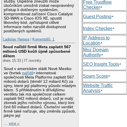
služby. Úspěšné zneužití může
Free Trustflow
útočníkům umožnit získat neoprávněný
Checker
přístup k dotčeným systémům,
kompromitovat zařízení Cisco Catalyst
Guest Posting
SD-WAN a Cisco IOS XE, spustit
libovolný kód, zpřístupnit citlivé
informace nebo narušit dostupnost
Index Checker
postižených systémů.
IP Address to
Ladislav Hagara
|
Komentářů: 1
Location
Soud nařídil firmě Meta zaplatit 567
Moz Domain
milionů USD kvůli újmě způsobené
Authority
dětem
dnes 15:33 | IT novinky
SEO Insight Tools
Soud v americkém státě Nové Mexiko
ve čtvrtek
nařídil
internetové
Spam Score
společnosti Meta Platforms zaplatit 567
milionů dolarů (téměř 12 miliard Kč) za
Website Traffic
újmy, které její platformy působí mladým
lidem. S přihlédnutím k dřívějšímu
Analysis
verdiktu tak má společnost celkem
zaplatit 942 milionů dolarů, což je malý
zlomek jejího ročního výnosu, který loni
činil 60 miliard dolarů. Čtvrteční verdikt
firmě také nařizuje, aby změnila způsob,
jakým její
…
více »