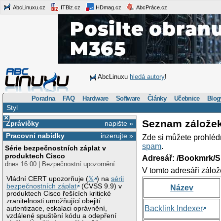
AbcLinuxu.cz
ITBiz.cz
HDmag.cz
AbcPráce.cz
AbcLinuxu
hledá autory
!
Poradna
FAQ
Hardware
Software
Články
Učebnice
Blog
Styl
×
Seznam zálože
Zprávičky
napište »
Pracovní nabídky
inzerujte »
Zde si můžete prohléd
spam
.
Série bezpečnostních záplat v
produktech Cisco
Adresář: /Bookmrk/S
dnes 16:00 | Bezpečnostní upozornění
V tomto adresáři zálož
Vládní CERT upozorňuje (
𝕏
) na
sérii
bezpečnostních záplat
(CVSS 9.9) v
Název
produktech Cisco řešících kritické
zranitelnosti umožňující obejití
Backlink Indexer
autentizace, eskalaci oprávnění,
vzdálené spuštění kódu a odepření