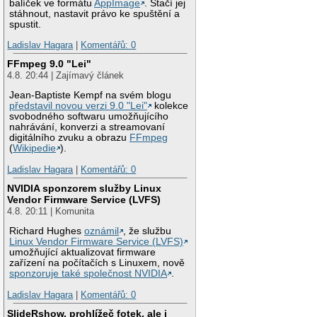
balíček ve formátu
AppImage
. Stačí jej
stáhnout, nastavit právo ke spuštění a
spustit.
Ladislav Hagara
|
Komentářů: 0
FFmpeg 9.0 "Lei"
4.8. 20:44 | Zajímavý článek
Jean-Baptiste Kempf na svém blogu
představil novou verzi 9.0 "Lei"
kolekce
svobodného softwaru umožňujícího
nahrávání, konverzi a streamovaní
digitálního zvuku a obrazu
FFmpeg
(
Wikipedie
).
Ladislav Hagara
|
Komentářů: 0
NVIDIA sponzorem služby Linux
Vendor Firmware Service (LVFS)
4.8. 20:11 | Komunita
Richard Hughes
oznámil
, že službu
Linux Vendor Firmware Service (LVFS)
umožňující aktualizovat firmware
zařízení na počítačích s Linuxem, nově
sponzoruje také společnost NVIDIA
.
Ladislav Hagara
|
Komentářů: 0
SlideRshow, prohlížeč fotek, ale i