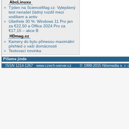
AbcLinuxu
Týden na ScienceMag.cz: Vylepšený
test nenašel žádný rozdíl mezi
vodíkem a antiv
Ušetřete 30 %: Windows 11 Pro jen
za €22,50 a Office 2024 Pro za
€17,15 – akce B
HDmag.cz
Kamery do bytu přinesou maximální
přehled o vaší domácnosti
Testovací novinka
Píšeme jinde
ISSN 1214-1267
www.czech-server.cz
© 1999-2015
Nitemedia s. r. 