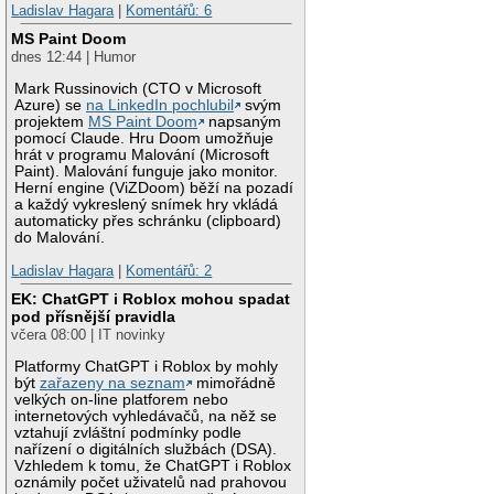
Ladislav Hagara
|
Komentářů: 6
MS Paint Doom
dnes 12:44 | Humor
Mark Russinovich (CTO v Microsoft
Azure) se
na LinkedIn pochlubil
svým
projektem
MS Paint Doom
napsaným
pomocí Claude. Hru Doom umožňuje
hrát v programu Malování (Microsoft
Paint). Malování funguje jako monitor.
Herní engine (ViZDoom) běží na pozadí
a každý vykreslený snímek hry vkládá
automaticky přes schránku (clipboard)
do Malování.
Ladislav Hagara
|
Komentářů: 2
EK: ChatGPT i Roblox mohou spadat
pod přísnější pravidla
včera 08:00 | IT novinky
Platformy ChatGPT i Roblox by mohly
být
zařazeny na seznam
mimořádně
velkých on-line platforem nebo
internetových vyhledávačů, na něž se
vztahují zvláštní podmínky podle
nařízení o digitálních službách (DSA).
Vzhledem k tomu, že ChatGPT i Roblox
oznámily počet uživatelů nad prahovou