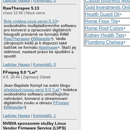
Casual Business Mod
Ladislav Hagara
|
Komentářů: 0
Gold Investments Onl
RawTherapee 5.13
včera 12:44 | Nová verze
Health Guard Oil
Home Floor Tile
Byla vydána nová verze 5.13
svobodného multiplatformního softwaru
Home Roof Colors
pro konverzi a zpracování digitálních
fotografií primárně ve formátů RAW
Kidney Health Tips
RawTherapee
(
Wikipedie
). Vedle
Plumbing Chelsea
zdrojových kódů je k dispozici také
balíček ve formátu
AppImage
. Stačí jej
stáhnout, nastavit právo ke spuštění a
spustit.
Ladislav Hagara
|
Komentářů: 0
FFmpeg 9.0 "Lei"
4.8. 20:44 | Zajímavý článek
Jean-Baptiste Kempf na svém blogu
představil novou verzi 9.0 "Lei"
kolekce
svobodného softwaru umožňujícího
nahrávání, konverzi a streamovaní
digitálního zvuku a obrazu
FFmpeg
(
Wikipedie
).
Ladislav Hagara
|
Komentářů: 1
NVIDIA sponzorem služby Linux
Vendor Firmware Service (LVFS)