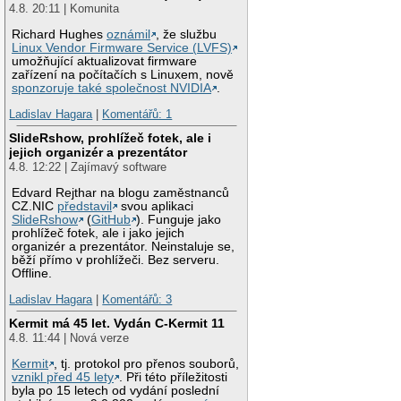
4.8. 20:11 | Komunita
Richard Hughes
oznámil
, že službu
Linux Vendor Firmware Service (LVFS)
umožňující aktualizovat firmware
zařízení na počítačích s Linuxem, nově
sponzoruje také společnost NVIDIA
.
Ladislav Hagara
|
Komentářů: 1
SlideRshow, prohlížeč fotek, ale i
jejich organizér a prezentátor
4.8. 12:22 | Zajímavý software
Edvard Rejthar na blogu zaměstnanců
CZ.NIC
představil
svou aplikaci
SlideRshow
(
GitHub
). Funguje jako
prohlížeč fotek, ale i jako jejich
organizér a prezentátor. Neinstaluje se,
běží přímo v prohlížeči. Bez serveru.
Offline.
Ladislav Hagara
|
Komentářů: 3
Kermit má 45 let. Vydán C-Kermit 11
4.8. 11:44 | Nová verze
Kermit
, tj. protokol pro přenos souborů,
vznikl před 45 lety
. Při této příležitosti
byla po 15 letech od vydání poslední