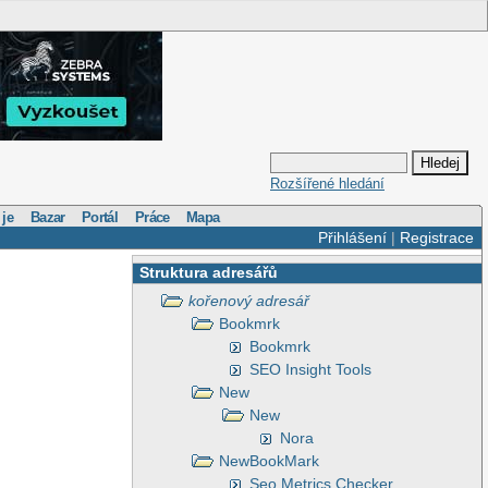
Rozšířené hledání
 je
Bazar
Portál
Práce
Mapa
Přihlášení
|
Registrace
Struktura adresářů
kořenový adresář
Bookmrk
Bookmrk
SEO Insight Tools
New
New
Nora
NewBookMark
Seo Metrics Checker