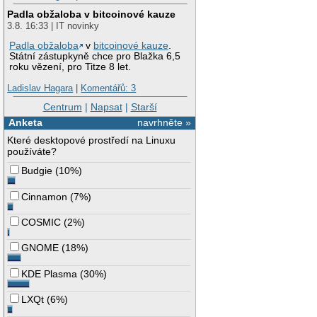
Padla obžaloba v bitcoinové kauze
3.8. 16:33 | IT novinky
Padla obžaloba
v
bitcoinové kauze
.
Státní zástupkyně chce pro Blažka 6,5
roku vězení, pro Titze 8 let.
Ladislav Hagara
|
Komentářů: 3
Centrum
|
Napsat
|
Starší
Anketa
navrhněte »
Které desktopové prostředí na Linuxu
používáte?
Budgie
(
10%
)
Cinnamon
(
7%
)
COSMIC
(
2%
)
GNOME
(
18%
)
KDE Plasma
(
30%
)
LXQt
(
6%
)