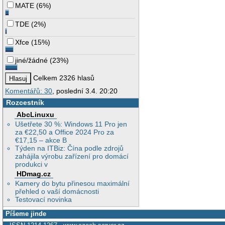
MATE
(
6%
)
TDE
(
2%
)
Xfce
(
15%
)
jiné/žádné
(
23%
)
Celkem 2326 hlasů
Komentářů: 30
, poslední 3.4. 20:20
Rozcestník
AbcLinuxu
Ušetřete 30 %: Windows 11 Pro jen
za €22,50 a Office 2024 Pro za
€17,15 – akce B
Týden na ITBiz: Čína podle zdrojů
zahájila výrobu zařízení pro domácí
produkci v
HDmag.cz
Kamery do bytu přinesou maximální
přehled o vaší domácnosti
Testovací novinka
Píšeme jinde