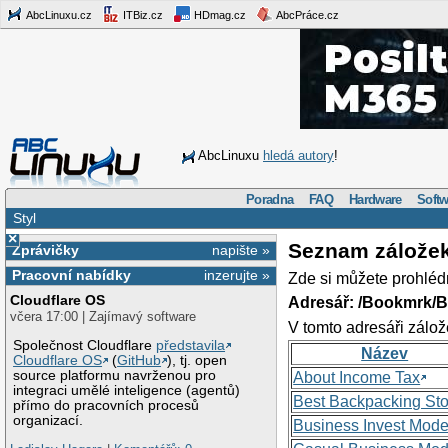
AbcLinuxu.cz
ITBiz.cz
HDmag.cz
AbcPráce.cz
AbcLinuxu
hledá autory
!
Poradna
FAQ
Hardware
Softw
Styl
×
Seznam zálože
Zprávičky
napište »
Pracovní nabídky
inzerujte »
Zde si můžete prohléd
Cloudflare OS
Adresář: /Bookmrk/
včera 17:00 | Zajímavý software
V tomto adresáři zálož
Společnost Cloudflare
představila
Název
Cloudflare OS
(
GitHub
), tj. open
source platformu navrženou pro
About Income Tax
integraci umělé inteligence (agentů)
Best Backpacking St
přímo do pracovních procesů
organizací.
Business Invest Mode