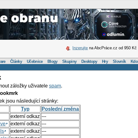
Inzerujte
na AbcPráce.cz od 950 Kč
are
Články
Učebnice
Blogy
Skupiny
Desktopy
Hry
Slovník
Kdo
k
nout záložky uživatele
spam
.
Bookmrk
ek jsou následující stránky:
Typ
Poslední změna
externí odkaz
---
ove
externí odkaz
---
ls
externí odkaz
---