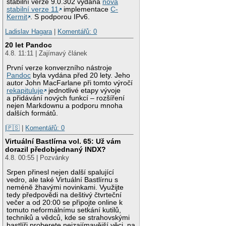
stabilní verze 9.0.302 vydána
nová
stabilní verze 11
implementace
C-
Kermit
. S podporou IPv6.
Ladislav Hagara
|
Komentářů: 0
20 let Pandoc
4.8. 11:11 | Zajímavý článek
První verze konverzního nástroje
Pandoc
byla vydána před 20 lety. Jeho
autor John MacFarlane při tomto výročí
rekapituluje
jednotlivé etapy vývoje
a přidávání nových funkcí – rozšíření
nejen Markdownu a podporu mnoha
dalších formátů.
|🇵🇸
|
Komentářů: 0
Virtuální Bastlírna vol. 65: Už vám
dorazil předobjednaný INDX?
4.8. 00:55 | Pozvánky
Srpen přinesl nejen další spalující
vedro, ale také Virtuální Bastlírnu s
neméně žhavými novinkami. Využijte
tedy předpovědi na deštivý čtvrteční
večer a od 20:00 se připojte online k
tomuto neformálnímu setkání kutilů,
techniků a vědců, kde se strahovskými
bastlíři proberete nejzajímavější věci, na