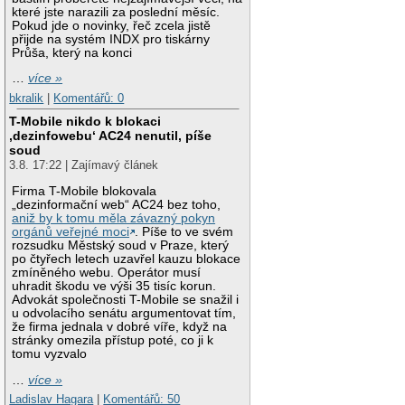
které jste narazili za poslední měsíc.
Pokud jde o novinky, řeč zcela jistě
přijde na systém INDX pro tiskárny
Průša, který na konci
…
více »
bkralik
|
Komentářů: 0
T-Mobile nikdo k blokaci
‚dezinfowebu‘ AC24 nenutil, píše
soud
3.8. 17:22 | Zajímavý článek
Firma T-Mobile blokovala
„dezinformační web“ AC24 bez toho,
aniž by k tomu měla závazný pokyn
orgánů veřejné moci
. Píše to ve svém
rozsudku Městský soud v Praze, který
po čtyřech letech uzavřel kauzu blokace
zmíněného webu. Operátor musí
uhradit škodu ve výši 35 tisíc korun.
Advokát společnosti T-Mobile se snažil i
u odvolacího senátu argumentovat tím,
že firma jednala v dobré víře, když na
stránky omezila přístup poté, co ji k
tomu vyzvalo
…
více »
Ladislav Hagara
|
Komentářů: 50