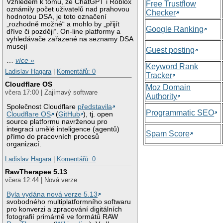
Vzhledem k tomu, že ChatGPT i Roblox
Free Trustflow
oznámily počet uživatelů nad prahovou
Checker
hodnotou DSA, je toto označení
„rozhodně možné“ a mohlo by „přijít
Google Ranking
dříve či později“. On-line platformy a
vyhledávače zařazené na seznamy DSA
musejí
Guest posting
…
více »
Keyword Rank
Ladislav Hagara
|
Komentářů: 0
Tracker
Cloudflare OS
Moz Domain
včera 17:00 | Zajímavý software
Authority
Společnost Cloudflare
představila
Programmatic SEO
Cloudflare OS
(
GitHub
), tj. open
source platformu navrženou pro
integraci umělé inteligence (agentů)
Spam Score
přímo do pracovních procesů
organizací.
Ladislav Hagara
|
Komentářů: 0
RawTherapee 5.13
včera 12:44 | Nová verze
Byla vydána nová verze 5.13
svobodného multiplatformního softwaru
pro konverzi a zpracování digitálních
fotografií primárně ve formátů RAW