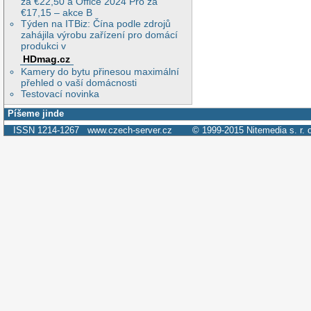
za €22,50 a Office 2024 Pro za
€17,15 – akce B
Týden na ITBiz: Čína podle zdrojů
zahájila výrobu zařízení pro domácí
produkci v
HDmag.cz
Kamery do bytu přinesou maximální
přehled o vaší domácnosti
Testovací novinka
Píšeme jinde
ISSN 1214-1267
www.czech-server.cz
© 1999-2015
Nitemedia s. r. 