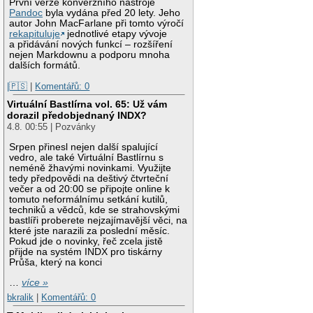
První verze konverzního nástroje
Pandoc
byla vydána před 20 lety. Jeho
autor John MacFarlane při tomto výročí
rekapituluje
jednotlivé etapy vývoje
a přidávání nových funkcí – rozšíření
nejen Markdownu a podporu mnoha
dalších formátů.
|🇵🇸
|
Komentářů: 0
Virtuální Bastlírna vol. 65: Už vám
dorazil předobjednaný INDX?
4.8. 00:55 | Pozvánky
Srpen přinesl nejen další spalující
vedro, ale také Virtuální Bastlírnu s
neméně žhavými novinkami. Využijte
tedy předpovědi na deštivý čtvrteční
večer a od 20:00 se připojte online k
tomuto neformálnímu setkání kutilů,
techniků a vědců, kde se strahovskými
bastlíři proberete nejzajímavější věci, na
které jste narazili za poslední měsíc.
Pokud jde o novinky, řeč zcela jistě
přijde na systém INDX pro tiskárny
Průša, který na konci
…
více »
bkralik
|
Komentářů: 0