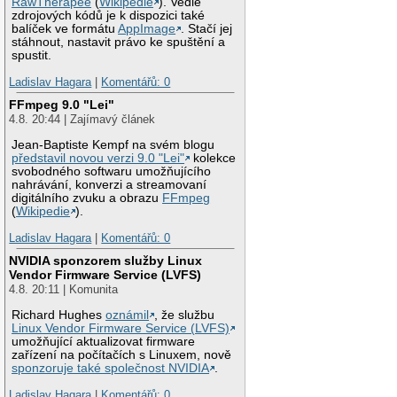
RawTherapee
(
Wikipedie
). Vedle
zdrojových kódů je k dispozici také
balíček ve formátu
AppImage
. Stačí jej
stáhnout, nastavit právo ke spuštění a
spustit.
Ladislav Hagara
|
Komentářů: 0
FFmpeg 9.0 "Lei"
4.8. 20:44 | Zajímavý článek
Jean-Baptiste Kempf na svém blogu
představil novou verzi 9.0 "Lei"
kolekce
svobodného softwaru umožňujícího
nahrávání, konverzi a streamovaní
digitálního zvuku a obrazu
FFmpeg
(
Wikipedie
).
Ladislav Hagara
|
Komentářů: 0
NVIDIA sponzorem služby Linux
Vendor Firmware Service (LVFS)
4.8. 20:11 | Komunita
Richard Hughes
oznámil
, že službu
Linux Vendor Firmware Service (LVFS)
umožňující aktualizovat firmware
zařízení na počítačích s Linuxem, nově
sponzoruje také společnost NVIDIA
.
Ladislav Hagara
|
Komentářů: 0