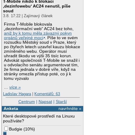
T-Mobile nikdo k blokaci
‚dezinfowebu‘ AC24 nenutil, píše
soud
3.8. 17:22 | Zajímavý článek
Firma T-Mobile blokovala
„dezinformační web“ AC24 bez toho,
aniž by k tomu měla závazný pokyn
orgánů veřejné moci
. Píše to ve svém
rozsudku Městský soud v Praze, který
po čtyřech letech uzavřel kauzu blokace
zmíněného webu. Operátor musí
uhradit škodu ve výši 35 tisíc korun.
Advokát společnosti T-Mobile se snažil i
u odvolacího senátu argumentovat tím,
že firma jednala v dobré víře, když na
stránky omezila přístup poté, co ji k
tomu vyzvalo
…
více »
Ladislav Hagara
|
Komentářů: 63
Centrum
|
Napsat
|
Starší
Anketa
navrhněte »
Které desktopové prostředí na Linuxu
používáte?
Budgie
(
10%
)