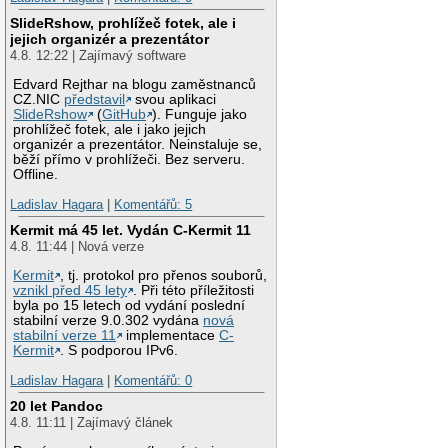
SlideRshow, prohlížeč fotek, ale i
jejich organizér a prezentátor
4.8. 12:22 | Zajímavý software
Edvard Rejthar na blogu zaměstnanců
CZ.NIC
představil
svou aplikaci
SlideRshow
(
GitHub
). Funguje jako
prohlížeč fotek, ale i jako jejich
organizér a prezentátor. Neinstaluje se,
běží přímo v prohlížeči. Bez serveru.
Offline.
Ladislav Hagara
|
Komentářů: 5
Kermit má 45 let. Vydán C-Kermit 11
4.8. 11:44 | Nová verze
Kermit
, tj. protokol pro přenos souborů,
vznikl před 45 lety
. Při této příležitosti
byla po 15 letech od vydání poslední
stabilní verze 9.0.302 vydána
nová
stabilní verze 11
implementace
C-
Kermit
. S podporou IPv6.
Ladislav Hagara
|
Komentářů: 0
20 let Pandoc
4.8. 11:11 | Zajímavý článek