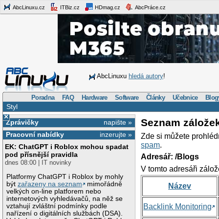
AbcLinuxu.cz
ITBiz.cz
HDmag.cz
AbcPráce.cz
AbcLinuxu
hledá autory
!
Poradna
FAQ
Hardware
Software
Články
Učebnice
Blog
Styl
×
Seznam zálože
Zprávičky
napište »
Pracovní nabídky
inzerujte »
Zde si můžete prohléd
spam
.
EK: ChatGPT i Roblox mohou spadat
pod přísnější pravidla
Adresář: /Blogs
dnes 08:00 | IT novinky
V tomto adresáři zálož
Platformy ChatGPT i Roblox by mohly
být
zařazeny na seznam
mimořádně
Název
velkých on-line platforem nebo
internetových vyhledávačů, na něž se
vztahují zvláštní podmínky podle
Backlink Monitoring
nařízení o digitálních službách (DSA).