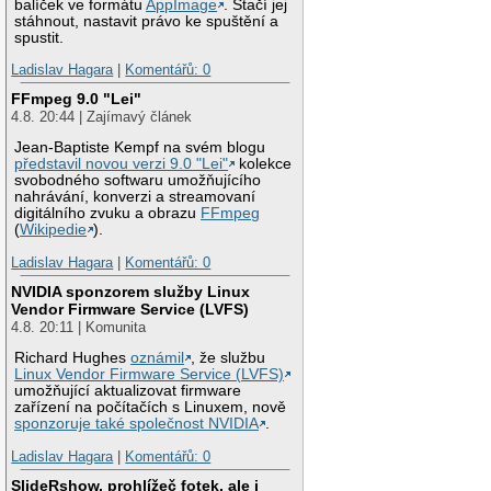
balíček ve formátu
AppImage
. Stačí jej
stáhnout, nastavit právo ke spuštění a
spustit.
Ladislav Hagara
|
Komentářů: 0
FFmpeg 9.0 "Lei"
4.8. 20:44 | Zajímavý článek
Jean-Baptiste Kempf na svém blogu
představil novou verzi 9.0 "Lei"
kolekce
svobodného softwaru umožňujícího
nahrávání, konverzi a streamovaní
digitálního zvuku a obrazu
FFmpeg
(
Wikipedie
).
Ladislav Hagara
|
Komentářů: 0
NVIDIA sponzorem služby Linux
Vendor Firmware Service (LVFS)
4.8. 20:11 | Komunita
Richard Hughes
oznámil
, že službu
Linux Vendor Firmware Service (LVFS)
umožňující aktualizovat firmware
zařízení na počítačích s Linuxem, nově
sponzoruje také společnost NVIDIA
.
Ladislav Hagara
|
Komentářů: 0
SlideRshow, prohlížeč fotek, ale i