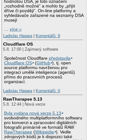
hodnotou DSA, je toto označení
„rozhodně možné“ a mohlo by „přijít
dříve či později“. On-line platformy a
vyhledávače zařazené na seznamy DSA
musejí
…
více »
Ladislav Hagara
|
Komentářů: 9
Cloudflare OS
5.8. 17:00 | Zajímavý software
Společnost Cloudflare
představila
Cloudflare OS
(
GitHub
), tj. open
source platformu navrženou pro
integraci umělé inteligence (agentů)
přímo do pracovních procesů
organizací.
Ladislav Hagara
|
Komentářů: 0
RawTherapee 5.13
5.8. 12:44 | Nová verze
Byla vydána nová verze 5.13
svobodného multiplatformního softwaru
pro konverzi a zpracování digitálních
fotografií primárně ve formátů RAW
RawTherapee
(
Wikipedie
). Vedle
zdrojových kódů je k dispozici také