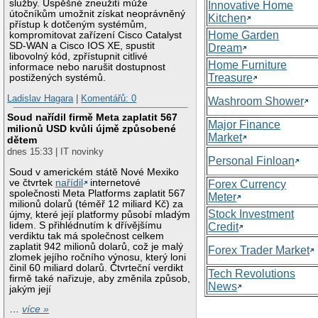
služby. Úspěšné zneužití může
Innovative Home
útočníkům umožnit získat neoprávněný
Kitchen
přístup k dotčeným systémům,
Home Garden
kompromitovat zařízení Cisco Catalyst
SD-WAN a Cisco IOS XE, spustit
Dream
libovolný kód, zpřístupnit citlivé
Home Furniture
informace nebo narušit dostupnost
Treasure
postižených systémů.
Ladislav Hagara
|
Komentářů: 0
Washroom Shower
Soud nařídil firmě Meta zaplatit 567
Major Finance
milionů USD kvůli újmě způsobené
Market
dětem
dnes 15:33 | IT novinky
Personal Finloan
Soud v americkém státě Nové Mexiko
ve čtvrtek
nařídil
internetové
Forex Currency
společnosti Meta Platforms zaplatit 567
Meter
milionů dolarů (téměř 12 miliard Kč) za
Stock Investment
újmy, které její platformy působí mladým
lidem. S přihlédnutím k dřívějšímu
Credit
verdiktu tak má společnost celkem
zaplatit 942 milionů dolarů, což je malý
Forex Trader Market
zlomek jejího ročního výnosu, který loni
činil 60 miliard dolarů. Čtvrteční verdikt
Tech Revolutions
firmě také nařizuje, aby změnila způsob,
News
jakým její
…
více »