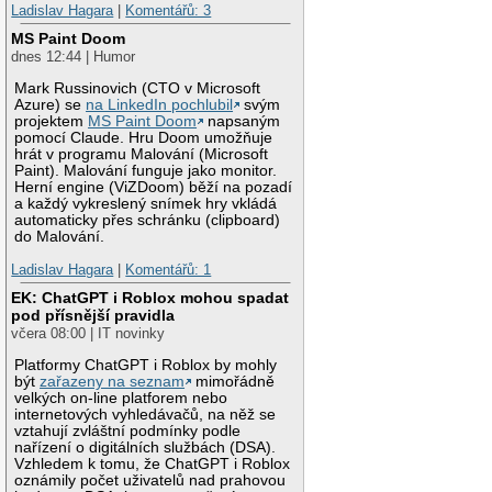
Ladislav Hagara
|
Komentářů: 3
MS Paint Doom
dnes 12:44 | Humor
Mark Russinovich (CTO v Microsoft
Azure) se
na LinkedIn pochlubil
svým
projektem
MS Paint Doom
napsaným
pomocí Claude. Hru Doom umožňuje
hrát v programu Malování (Microsoft
Paint). Malování funguje jako monitor.
Herní engine (ViZDoom) běží na pozadí
a každý vykreslený snímek hry vkládá
automaticky přes schránku (clipboard)
do Malování.
Ladislav Hagara
|
Komentářů: 1
EK: ChatGPT i Roblox mohou spadat
pod přísnější pravidla
včera 08:00 | IT novinky
Platformy ChatGPT i Roblox by mohly
být
zařazeny na seznam
mimořádně
velkých on-line platforem nebo
internetových vyhledávačů, na něž se
vztahují zvláštní podmínky podle
nařízení o digitálních službách (DSA).
Vzhledem k tomu, že ChatGPT i Roblox
oznámily počet uživatelů nad prahovou