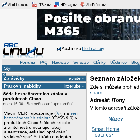
AbcLinuxu.cz
ITBiz.cz
HDmag.cz
AbcPráce.cz
AbcLinuxu
hledá autory
!
Poradna
FAQ
Hardware
Software
Články
Učebnice
Blog
Styl
×
Seznam zálože
Zprávičky
napište »
Pracovní nabídky
inzerujte »
Zde si můžete prohléd
spam
.
Série bezpečnostních záplat v
produktech Cisco
Adresář: /Tony
dnes 16:00 | Bezpečnostní upozornění
V tomto adresáři zálož
Vládní CERT upozorňuje (
𝕏
) na
sérii
bezpečnostních záplat
(CVSS 9.9) v
Název
produktech Cisco řešících kritické
zranitelnosti umožňující obejití
Smart Home
autentizace, eskalaci oprávnění,
Features
vzdálené spuštění kódu a odepření