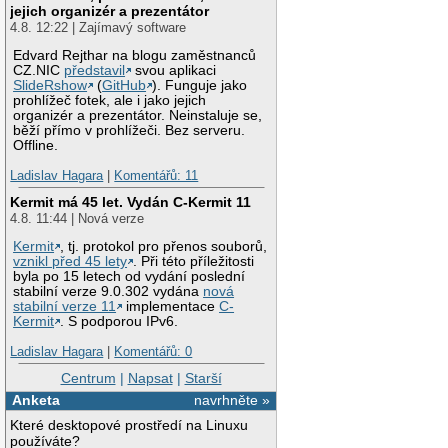
jejich organizér a prezentátor
4.8. 12:22 | Zajímavý software
Edvard Rejthar na blogu zaměstnanců
CZ.NIC
představil
svou aplikaci
SlideRshow
(
GitHub
). Funguje jako
prohlížeč fotek, ale i jako jejich
organizér a prezentátor. Neinstaluje se,
běží přímo v prohlížeči. Bez serveru.
Offline.
Ladislav Hagara
|
Komentářů: 11
Kermit má 45 let. Vydán C-Kermit 11
4.8. 11:44 | Nová verze
Kermit
, tj. protokol pro přenos souborů,
vznikl před 45 lety
. Při této příležitosti
byla po 15 letech od vydání poslední
stabilní verze 9.0.302 vydána
nová
stabilní verze 11
implementace
C-
Kermit
. S podporou IPv6.
Ladislav Hagara
|
Komentářů: 0
Centrum
|
Napsat
|
Starší
Anketa
navrhněte »
Které desktopové prostředí na Linuxu
používáte?