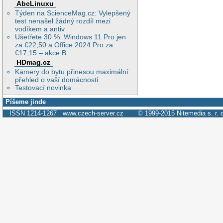
AbcLinuxu
Týden na ScienceMag.cz: Vylepšený
test nenašel žádný rozdíl mezi
vodíkem a antiv
Ušetřete 30 %: Windows 11 Pro jen
za €22,50 a Office 2024 Pro za
€17,15 – akce B
HDmag.cz
Kamery do bytu přinesou maximální
přehled o vaší domácnosti
Testovací novinka
Píšeme jinde
ISSN 1214-1267
www.czech-server.cz
© 1999-2015
Nitemedia s. r. 