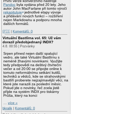
První verze konverzního nástroje
Pandoc
byla vydána před 20 lety. Jeho
autor John MacFarlane při tomto výročí
rekapituluje
jednotlivé etapy vývoje
a přidávání nových funkcí – rozšíření
nejen Markdownu a podporu mnoha
dalších formátů.
|🇵🇸
|
Komentářů: 0
Virtuální Bastlírna vol. 65: Už vám
dorazil předobjednaný INDX?
4.8. 00:55 | Pozvánky
Srpen přinesl nejen další spalující
vedro, ale také Virtuální Bastlírnu s
neméně žhavými novinkami. Využijte
tedy předpovědi na deštivý čtvrteční
večer a od 20:00 se připojte online k
tomuto neformálnímu setkání kutilů,
techniků a vědců, kde se strahovskými
bastlíři proberete nejzajímavější věci, na
které jste narazili za poslední měsíc.
Pokud jde o novinky, řeč zcela jistě
přijde na systém INDX pro tiskárny
Průša, který na konci
…
více »
bkralik
|
Komentářů: 0