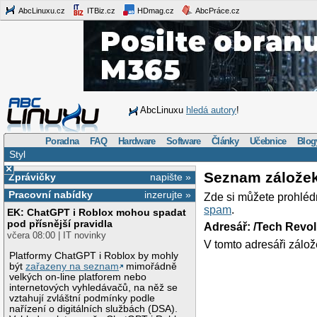
AbcLinuxu.cz
ITBiz.cz
HDmag.cz
AbcPráce.cz
AbcLinuxu
hledá autory
!
Poradna
FAQ
Hardware
Software
Články
Učebnice
Blog
Styl
×
Seznam zálože
Zprávičky
napište »
Pracovní nabídky
inzerujte »
Zde si můžete prohléd
spam
.
EK: ChatGPT i Roblox mohou spadat
pod přísnější pravidla
Adresář: /Tech Revo
včera 08:00 | IT novinky
V tomto adresáři zálož
Platformy ChatGPT i Roblox by mohly
být
zařazeny na seznam
mimořádně
velkých on-line platforem nebo
internetových vyhledávačů, na něž se
vztahují zvláštní podmínky podle
nařízení o digitálních službách (DSA).