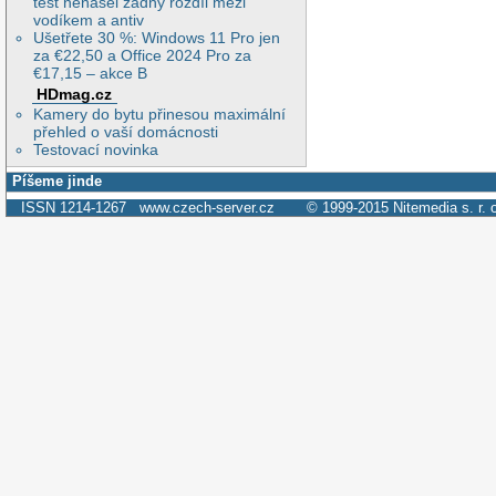
test nenašel žádný rozdíl mezi
vodíkem a antiv
Ušetřete 30 %: Windows 11 Pro jen
za €22,50 a Office 2024 Pro za
€17,15 – akce B
HDmag.cz
Kamery do bytu přinesou maximální
přehled o vaší domácnosti
Testovací novinka
Píšeme jinde
ISSN 1214-1267
www.czech-server.cz
© 1999-2015
Nitemedia s. r. 