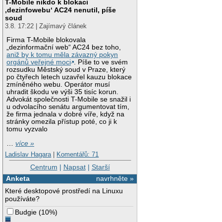
T-Mobile nikdo k blokaci
‚dezinfowebu‘ AC24 nenutil, píše
soud
3.8. 17:22 | Zajímavý článek
Firma T-Mobile blokovala
„dezinformační web“ AC24 bez toho,
aniž by k tomu měla závazný pokyn
orgánů veřejné moci
. Píše to ve svém
rozsudku Městský soud v Praze, který
po čtyřech letech uzavřel kauzu blokace
zmíněného webu. Operátor musí
uhradit škodu ve výši 35 tisíc korun.
Advokát společnosti T-Mobile se snažil i
u odvolacího senátu argumentovat tím,
že firma jednala v dobré víře, když na
stránky omezila přístup poté, co ji k
tomu vyzvalo
…
více »
Ladislav Hagara
|
Komentářů: 71
Centrum
|
Napsat
|
Starší
Anketa
navrhněte »
Které desktopové prostředí na Linuxu
používáte?
Budgie
(
10%
)