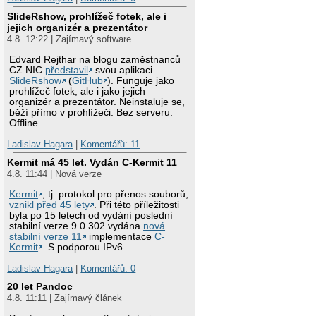
SlideRshow, prohlížeč fotek, ale i
jejich organizér a prezentátor
4.8. 12:22 | Zajímavý software
Edvard Rejthar na blogu zaměstnanců
CZ.NIC
představil
svou aplikaci
SlideRshow
(
GitHub
). Funguje jako
prohlížeč fotek, ale i jako jejich
organizér a prezentátor. Neinstaluje se,
běží přímo v prohlížeči. Bez serveru.
Offline.
Ladislav Hagara
|
Komentářů: 11
Kermit má 45 let. Vydán C-Kermit 11
4.8. 11:44 | Nová verze
Kermit
, tj. protokol pro přenos souborů,
vznikl před 45 lety
. Při této příležitosti
byla po 15 letech od vydání poslední
stabilní verze 9.0.302 vydána
nová
stabilní verze 11
implementace
C-
Kermit
. S podporou IPv6.
Ladislav Hagara
|
Komentářů: 0
20 let Pandoc
4.8. 11:11 | Zajímavý článek