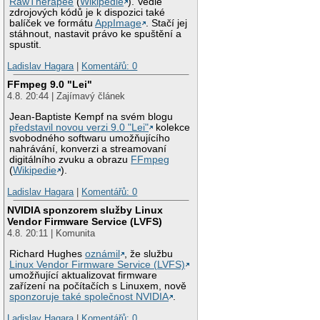
RawTherapee
(
Wikipedie
). Vedle
zdrojových kódů je k dispozici také
balíček ve formátu
AppImage
. Stačí jej
stáhnout, nastavit právo ke spuštění a
spustit.
Ladislav Hagara
|
Komentářů: 0
FFmpeg 9.0 "Lei"
4.8. 20:44 | Zajímavý článek
Jean-Baptiste Kempf na svém blogu
představil novou verzi 9.0 "Lei"
kolekce
svobodného softwaru umožňujícího
nahrávání, konverzi a streamovaní
digitálního zvuku a obrazu
FFmpeg
(
Wikipedie
).
Ladislav Hagara
|
Komentářů: 0
NVIDIA sponzorem služby Linux
Vendor Firmware Service (LVFS)
4.8. 20:11 | Komunita
Richard Hughes
oznámil
, že službu
Linux Vendor Firmware Service (LVFS)
umožňující aktualizovat firmware
zařízení na počítačích s Linuxem, nově
sponzoruje také společnost NVIDIA
.
Ladislav Hagara
|
Komentářů: 0