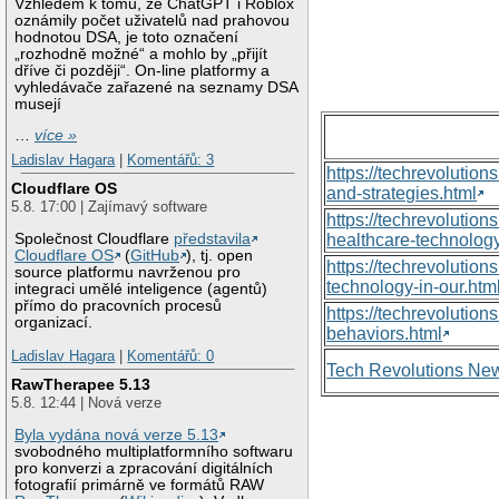
Vzhledem k tomu, že ChatGPT i Roblox
oznámily počet uživatelů nad prahovou
hodnotou DSA, je toto označení
„rozhodně možné“ a mohlo by „přijít
dříve či později“. On-line platformy a
vyhledávače zařazené na seznamy DSA
musejí
…
více »
Ladislav Hagara
|
Komentářů: 3
https://techrevolutio
Cloudflare OS
and-strategies.html
5.8. 17:00 | Zajímavý software
https://techrevoluti
Společnost Cloudflare
představila
healthcare-technology
Cloudflare OS
(
GitHub
), tj. open
https://techrevolutio
source platformu navrženou pro
technology-in-our.htm
integraci umělé inteligence (agentů)
přímo do pracovních procesů
https://techrevolutio
organizací.
behaviors.html
Ladislav Hagara
|
Komentářů: 0
Tech Revolutions Ne
RawTherapee 5.13
5.8. 12:44 | Nová verze
Byla vydána nová verze 5.13
svobodného multiplatformního softwaru
pro konverzi a zpracování digitálních
fotografií primárně ve formátů RAW