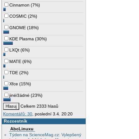
Cinnamon
(
7%
)
COSMIC
(
2%
)
GNOME
(
18%
)
KDE Plasma
(
30%
)
LXQt
(
6%
)
MATE
(
6%
)
TDE
(
2%
)
Xfce
(
15%
)
jiné/žádné
(
23%
)
Celkem 2333 hlasů
Komentářů: 30
, poslední 3.4. 20:20
Rozcestník
AbcLinuxu
Týden na ScienceMag.cz: Vylepšený