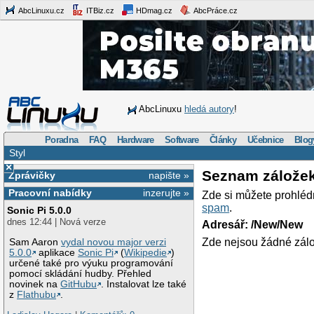
AbcLinuxu.cz
ITBiz.cz
HDmag.cz
AbcPráce.cz
AbcLinuxu
hledá autory
!
Poradna
FAQ
Hardware
Software
Články
Učebnice
Blog
Styl
×
Seznam zálože
Zprávičky
napište »
Pracovní nabídky
inzerujte »
Zde si můžete prohléd
spam
.
Sonic Pi 5.0.0
dnes 12:44 | Nová verze
Adresář: /New/New
Zde nejsou žádné zálo
Sam Aaron
vydal novou major verzi
5.0.0
aplikace
Sonic Pi
(
Wikipedie
)
určené také pro výuku programování
pomocí skládání hudby. Přehled
novinek na
GitHubu
. Instalovat lze také
z
Flathubu
.