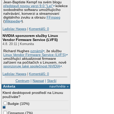
Jean-Baptiste Kempf na svém blogu
představil novou verzi 9.0 "Lei"
kolekce
svobodného softwaru umožňujícího
nahrávání, konverzi a streamovaní
digitálního zvuku a obrazu
FFmpeg
(
Wikipedie
).
Ladislav Hagara
|
Komentářů: 0
NVIDIA sponzorem služby Linux
Vendor Firmware Service (LVFS)
4.8. 20:11 | Komunita
Richard Hughes
oznámil
, že službu
Linux Vendor Firmware Service (LVFS)
umožňující aktualizovat firmware
zařízení na počítačích s Linuxem, nově
sponzoruje také společnost NVIDIA
.
Ladislav Hagara
|
Komentářů: 0
Centrum
|
Napsat
|
Starší
Anketa
navrhněte »
Které desktopové prostředí na Linuxu
používáte?
Budgie
(
10%
)
Cinnamon
(
7%
)