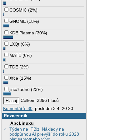
COSMIC
(
2%
)
GNOME
(
18%
)
KDE Plasma
(
30%
)
LXQt
(
6%
)
MATE
(
6%
)
TDE
(
2%
)
Xfce
(
15%
)
jiné/žádné
(
23%
)
Celkem 2356 hlasů
Komentářů: 30
, poslední 3.4. 20:20
Rozcestník
AbcLinuxu
Týden na ITBiz: Náklady na
podpůrnou AI převýší do roku 2028
plat samotného vývo