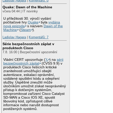
Ladislav Hagara
|
Komentářů: 0
Quake: Dawn of the Machine
včera 04:44 | IT novinky
U příležitosti 30. výročí vydání
počítačové hry
Quake
byla
vydána
nová epizoda
s názvem
Dawn of the
Machine
(
Steam
).
Ladislav Hagara
|
Komentářů: 7
Série bezpečnostních záplat v
produktech Cisco
7.8. 16:00 | Bezpečnostní upozornění
Vládní CERT upozorňuje (
𝕏
) na
sérii
bezpečnostních záplat
(CVSS 9.9) v
produktech Cisco řešících kritické
zranitelnosti umožňující obejití
autentizace, eskalaci oprávnění,
vzdálené spuštění kódu a odepření
služby. Úspěšné zneužití může
útočníkům umožnit získat neoprávněný
přístup k dotčeným systémům,
kompromitovat zařízení Cisco Catalyst
SD-WAN a Cisco IOS XE, spustit
libovolný kód, zpřístupnit citlivé
informace nebo narušit dostupnost
postižených systémů.