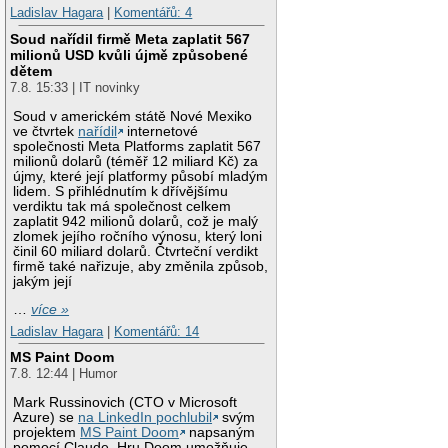
Ladislav Hagara
|
Komentářů: 4
Soud nařídil firmě Meta zaplatit 567
milionů USD kvůli újmě způsobené
dětem
7.8. 15:33 | IT novinky
Soud v americkém státě Nové Mexiko
ve čtvrtek
nařídil
internetové
společnosti Meta Platforms zaplatit 567
milionů dolarů (téměř 12 miliard Kč) za
újmy, které její platformy působí mladým
lidem. S přihlédnutím k dřívějšímu
verdiktu tak má společnost celkem
zaplatit 942 milionů dolarů, což je malý
zlomek jejího ročního výnosu, který loni
činil 60 miliard dolarů. Čtvrteční verdikt
firmě také nařizuje, aby změnila způsob,
jakým její
…
více »
Ladislav Hagara
|
Komentářů: 14
MS Paint Doom
7.8. 12:44 | Humor
Mark Russinovich (CTO v Microsoft
Azure) se
na LinkedIn pochlubil
svým
projektem
MS Paint Doom
napsaným
pomocí Claude. Hru Doom umožňuje