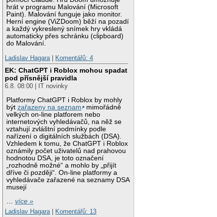
hrát v programu Malování (Microsoft
Paint). Malování funguje jako monitor.
Herní engine (ViZDoom) běží na pozadí
a každý vykreslený snímek hry vkládá
automaticky přes schránku (clipboard)
do Malování.
Ladislav Hagara
|
Komentářů: 4
EK: ChatGPT i Roblox mohou spadat
pod přísnější pravidla
6.8. 08:00 | IT novinky
Platformy ChatGPT i Roblox by mohly
být
zařazeny na seznam
mimořádně
velkých on-line platforem nebo
internetových vyhledávačů, na něž se
vztahují zvláštní podmínky podle
nařízení o digitálních službách (DSA).
Vzhledem k tomu, že ChatGPT i Roblox
oznámily počet uživatelů nad prahovou
hodnotou DSA, je toto označení
„rozhodně možné“ a mohlo by „přijít
dříve či později“. On-line platformy a
vyhledávače zařazené na seznamy DSA
musejí
…
více »
Ladislav Hagara
|
Komentářů: 13