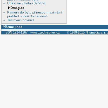
Událo se v týdnu 32/2026
HDmag.cz
Kamery do bytu přinesou maximální
přehled o vaší domácnosti
Testovací novinka
Píšeme jinde
ISSN 1214-1267
www.czech-server.cz
© 1999-2015
Nitemedia s. r. 