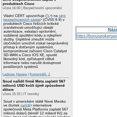
produktech Cisco
včera 16:00 | Bezpečnostní upozornění
Vládní CERT upozorňuje (
𝕏
) na
sérii
bezpečnostních záplat
(CVSS 9.9) v
produktech Cisco řešících kritické
zranitelnosti umožňující obejití
Náz
autentizace, eskalaci oprávnění,
vzdálené spuštění kódu a odepření
https://bonuspokerga
služby. Úspěšné zneužití může
útočníkům umožnit získat neoprávněný
přístup k dotčeným systémům,
kompromitovat zařízení Cisco Catalyst
SD-WAN a Cisco IOS XE, spustit
libovolný kód, zpřístupnit citlivé
informace nebo narušit dostupnost
postižených systémů.
Ladislav Hagara
|
Komentářů: 2
Soud nařídil firmě Meta zaplatit 567
milionů USD kvůli újmě způsobené
dětem
včera 15:33 | IT novinky
Soud v americkém státě Nové Mexiko
ve čtvrtek
nařídil
internetové
společnosti Meta Platforms zaplatit 567
milionů dolarů (téměř 12 miliard Kč) za