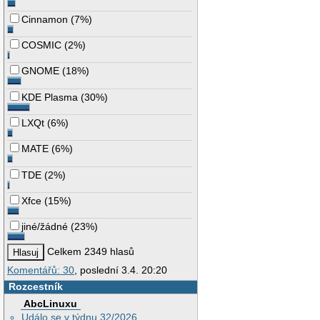
Cinnamon
(
7%
)
COSMIC
(
2%
)
GNOME
(
18%
)
KDE Plasma
(
30%
)
LXQt
(
6%
)
MATE
(
6%
)
TDE
(
2%
)
Xfce
(
15%
)
jiné/žádné
(
23%
)
Celkem 2349 hlasů
Komentářů: 30
, poslední 3.4. 20:20
Rozcestník
AbcLinuxu
Událo se v týdnu 32/2026