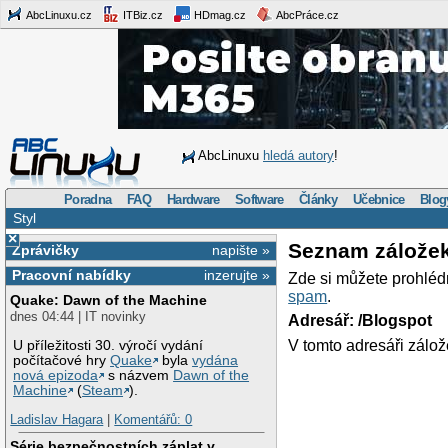
AbcLinuxu.cz
ITBiz.cz
HDmag.cz
AbcPráce.cz
AbcLinuxu
hledá autory
!
Poradna
FAQ
Hardware
Software
Články
Učebnice
Blog
Styl
×
Seznam zálože
Zprávičky
napište »
Pracovní nabídky
inzerujte »
Zde si můžete prohléd
spam
.
Quake: Dawn of the Machine
dnes 04:44 | IT novinky
Adresář: /Blogspot
V tomto adresáři zálož
U příležitosti 30. výročí vydání
počítačové hry
Quake
byla
vydána
nová epizoda
s názvem
Dawn of the
Machine
(
Steam
).
Ladislav Hagara
|
Komentářů: 0
Série bezpečnostních záplat v