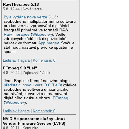
RawTherapee 5.13
5.8. 12:44 | Nová verze
Byla vydána nová verze 5.13
svobodného multiplatformního softwaru
pro konverzi a zpracování digitálních
fotografií primárně ve formátů RAW
RawTherapee
(
Wikipedie
). Vedle
zdrojových kódů je k dispozici také
balíček ve formátu
AppImage
. Stačí jej
stáhnout, nastavit právo ke spuštění a
spustit.
Ladislav Hagara
|
Komentářů: 0
FFmpeg 9.0 "Lei"
4.8. 20:44 | Zajímavý článek
Jean-Baptiste Kempf na svém blogu
představil novou verzi 9.0 "Lei"
kolekce
svobodného softwaru umožňujícího
nahrávání, konverzi a streamovaní
digitálního zvuku a obrazu
FFmpeg
(
Wikipedie
).
Ladislav Hagara
|
Komentářů: 0
NVIDIA sponzorem služby Linux
Vendor Firmware Service (LVFS)
4.8. 20:11 | Komunita