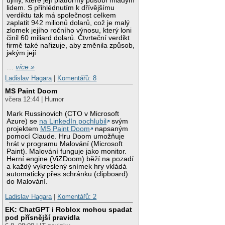
újmy, které její platformy působí mladým
lidem. S přihlédnutím k dřívějšímu
verdiktu tak má společnost celkem
zaplatit 942 milionů dolarů, což je malý
zlomek jejího ročního výnosu, který loni
činil 60 miliard dolarů. Čtvrteční verdikt
firmě také nařizuje, aby změnila způsob,
jakým její
…
více »
Ladislav Hagara
|
Komentářů: 8
MS Paint Doom
včera 12:44 | Humor
Mark Russinovich (CTO v Microsoft
Azure) se
na LinkedIn pochlubil
svým
projektem
MS Paint Doom
napsaným
pomocí Claude. Hru Doom umožňuje
hrát v programu Malování (Microsoft
Paint). Malování funguje jako monitor.
Herní engine (ViZDoom) běží na pozadí
a každý vykreslený snímek hry vkládá
automaticky přes schránku (clipboard)
do Malování.
Ladislav Hagara
|
Komentářů: 2
EK: ChatGPT i Roblox mohou spadat
pod přísnější pravidla