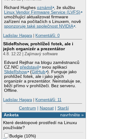
Richard Hughes
oznámil
, že službu
Linux Vendor Firmware Service (LVFS)
umožňující aktualizovat firmware
zařízení na počítačích s Linuxem, nově
sponzoruje také společnost NVIDIA
.
Ladislav Hagara
|
Komentářů: 0
SlideRshow, prohlížeč fotek, ale i
jejich organizér a prezentátor
4.8. 12:22 | Zajímavý software
Edvard Rejthar na blogu zaměstnanců
CZ.NIC
představil
svou aplikaci
SlideRshow
(
GitHub
). Funguje jako
prohlížeč fotek, ale i jako jejich
organizér a prezentátor. Neinstaluje se,
běží přímo v prohlížeči. Bez serveru.
Offline.
Ladislav Hagara
|
Komentářů: 11
Centrum
|
Napsat
|
Starší
Anketa
navrhněte »
Které desktopové prostředí na Linuxu
používáte?
Budgie
(
10%
)