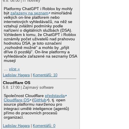
6.8. 08:00 | IT novinky
Platformy ChatGPT i Roblox by mohly
být
zařazeny na seznam
mimořádně
velkých on-line platforem nebo
internetových vyhledávačů, na něž se
vztahují zvláštní podmínky podle
nařízení o digitálních službách (DSA).
Vzhledem k tomu, že ChatGPT i Roblox
oznámily počet uživatelů nad prahovou
hodnotou DSA, je toto označení
„rozhodně možné“ a mohlo by „přijít
dříve či později“. On-line platformy a
vyhledávače zařazené na seznamy DSA
musejí
…
více »
Ladislav Hagara
|
Komentářů: 10
Cloudflare OS
5.8. 17:00 | Zajímavý software
Společnost Cloudflare
představila
Cloudflare OS
(
GitHub
), tj. open
source platformu navrženou pro
integraci umělé inteligence (agentů)
přímo do pracovních procesů
organizací.
Ladislav Hagara
|
Komentářů: 0