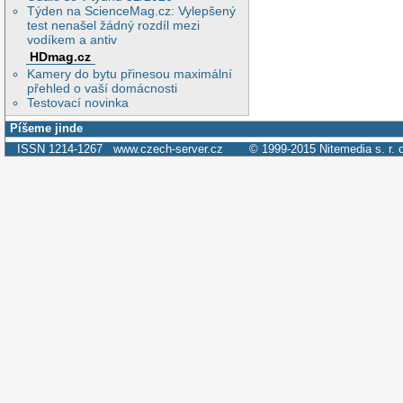
Týden na ScienceMag.cz: Vylepšený
test nenašel žádný rozdíl mezi
vodíkem a antiv
HDmag.cz
Kamery do bytu přinesou maximální
přehled o vaší domácnosti
Testovací novinka
Píšeme jinde
ISSN 1214-1267
www.czech-server.cz
© 1999-2015
Nitemedia s. r. 