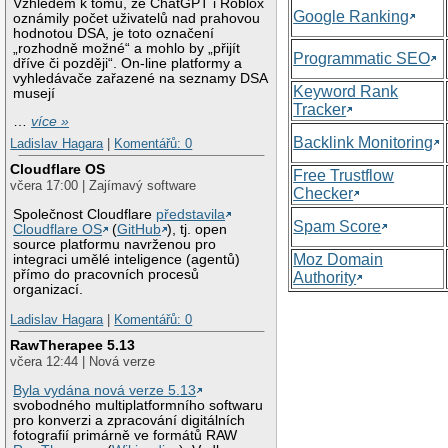
Vzhledem k tomu, že ChatGPT i Roblox
Google Ranking
oznámily počet uživatelů nad prahovou
hodnotou DSA, je toto označení
„rozhodně možné“ a mohlo by „přijít
Programmatic SEO
dříve či později“. On-line platformy a
vyhledávače zařazené na seznamy DSA
Keyword Rank
musejí
Tracker
…
více »
Backlink Monitoring
Ladislav Hagara
|
Komentářů: 0
Cloudflare OS
Free Trustflow
včera 17:00 | Zajímavý software
Checker
Společnost Cloudflare
představila
Spam Score
Cloudflare OS
(
GitHub
), tj. open
source platformu navrženou pro
Moz Domain
integraci umělé inteligence (agentů)
přímo do pracovních procesů
Authority
organizací.
Ladislav Hagara
|
Komentářů: 0
RawTherapee 5.13
včera 12:44 | Nová verze
Byla vydána nová verze 5.13
svobodného multiplatformního softwaru
pro konverzi a zpracování digitálních
fotografií primárně ve formátů RAW