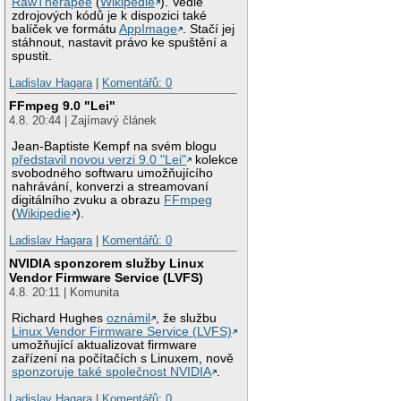
RawTherapee
(
Wikipedie
). Vedle
zdrojových kódů je k dispozici také
balíček ve formátu
AppImage
. Stačí jej
stáhnout, nastavit právo ke spuštění a
spustit.
Ladislav Hagara
|
Komentářů: 0
FFmpeg 9.0 "Lei"
4.8. 20:44 | Zajímavý článek
Jean-Baptiste Kempf na svém blogu
představil novou verzi 9.0 "Lei"
kolekce
svobodného softwaru umožňujícího
nahrávání, konverzi a streamovaní
digitálního zvuku a obrazu
FFmpeg
(
Wikipedie
).
Ladislav Hagara
|
Komentářů: 0
NVIDIA sponzorem služby Linux
Vendor Firmware Service (LVFS)
4.8. 20:11 | Komunita
Richard Hughes
oznámil
, že službu
Linux Vendor Firmware Service (LVFS)
umožňující aktualizovat firmware
zařízení na počítačích s Linuxem, nově
sponzoruje také společnost NVIDIA
.
Ladislav Hagara
|
Komentářů: 0