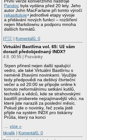
První verze konverzního nástroje
Pandoc
byla vydána před 20 lety. Jeho
autor John MacFarlane při tomto výročí
rekapituluje
jednotlivé etapy vývoje
a přidávání nových funkcí – rozšíření
nejen Markdownu a podporu mnoha
dalších formátů.
|🇵🇸
|
Komentářů: 0
Virtuální Bastlírna vol. 65: Už vám
dorazil předobjednaný INDX?
4.8. 00:55 | Pozvánky
Srpen přinesl nejen další spalující
vedro, ale také Virtuální Bastlírnu s
neméně žhavými novinkami. Využijte
tedy předpovědi na deštivý čtvrteční
večer a od 20:00 se připojte online k
tomuto neformálnímu setkání kutilů,
techniků a vědců, kde se strahovskými
bastlíři proberete nejzajímavější věci, na
které jste narazili za poslední měsíc.
Pokud jde o novinky, řeč zcela jistě
přijde na systém INDX pro tiskárny
Průša, který na konci
…
více »
bkralik
|
Komentářů: 0