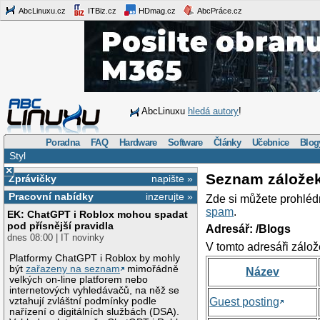
AbcLinuxu.cz
ITBiz.cz
HDmag.cz
AbcPráce.cz
AbcLinuxu
hledá autory
!
Poradna
FAQ
Hardware
Software
Články
Učebnice
Blog
Styl
×
Seznam zálože
Zprávičky
napište »
Pracovní nabídky
inzerujte »
Zde si můžete prohléd
spam
.
EK: ChatGPT i Roblox mohou spadat
pod přísnější pravidla
Adresář: /Blogs
dnes 08:00 | IT novinky
V tomto adresáři zálož
Platformy ChatGPT i Roblox by mohly
být
zařazeny na seznam
mimořádně
Název
velkých on-line platforem nebo
internetových vyhledávačů, na něž se
vztahují zvláštní podmínky podle
Guest posting
nařízení o digitálních službách (DSA).