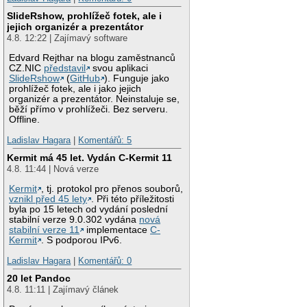
SlideRshow, prohlížeč fotek, ale i
jejich organizér a prezentátor
4.8. 12:22 | Zajímavý software
Edvard Rejthar na blogu zaměstnanců
CZ.NIC
představil
svou aplikaci
SlideRshow
(
GitHub
). Funguje jako
prohlížeč fotek, ale i jako jejich
organizér a prezentátor. Neinstaluje se,
běží přímo v prohlížeči. Bez serveru.
Offline.
Ladislav Hagara
|
Komentářů: 5
Kermit má 45 let. Vydán C-Kermit 11
4.8. 11:44 | Nová verze
Kermit
, tj. protokol pro přenos souborů,
vznikl před 45 lety
. Při této příležitosti
byla po 15 letech od vydání poslední
stabilní verze 9.0.302 vydána
nová
stabilní verze 11
implementace
C-
Kermit
. S podporou IPv6.
Ladislav Hagara
|
Komentářů: 0
20 let Pandoc
4.8. 11:11 | Zajímavý článek