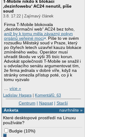
T-Mobile nikdo k blokaci
‚dezinfowebu‘ AC24 nenutil, píše
soud
3.8. 17:22 | Zajímavý článek
Firma T-Mobile blokovala
„dezinformační web“ AC24 bez toho,
aniž by k tomu měla závazný pokyn
orgánů veřejné moci
. Píše to ve svém
rozsudku Městský soud v Praze, který
po čtyřech letech uzavřel kauzu blokace
zmíněného webu. Operátor musí
uhradit škodu ve výši 35 tisíc korun.
Advokát společnosti T-Mobile se snažil i
u odvolacího senátu argumentovat tím,
že firma jednala v dobré víře, když na
stránky omezila přístup poté, co ji k
tomu vyzvalo
…
více »
Ladislav Hagara
|
Komentářů: 63
Centrum
|
Napsat
|
Starší
Anketa
navrhněte »
Které desktopové prostředí na Linuxu
používáte?
Budgie
(
10%
)