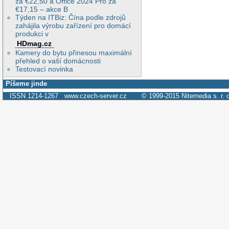
za €22,50 a Office 2024 Pro za
€17,15 – akce B
Týden na ITBiz: Čína podle zdrojů
zahájila výrobu zařízení pro domácí
produkci v
HDmag.cz
Kamery do bytu přinesou maximální
přehled o vaší domácnosti
Testovací novinka
Píšeme jinde
ISSN 1214-1267
www.czech-server.cz
© 1999-2015
Nitemedia s. r. 