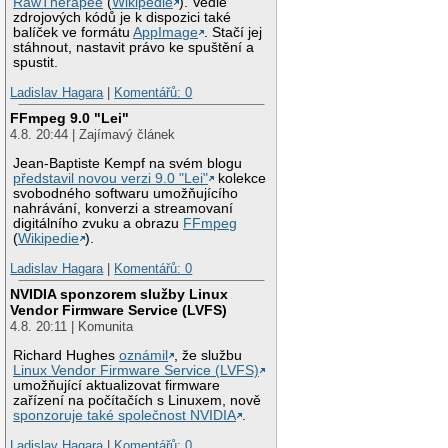
RawTherapee
(
Wikipedie
). Vedle
zdrojových kódů je k dispozici také
balíček ve formátu
AppImage
. Stačí jej
stáhnout, nastavit právo ke spuštění a
spustit.
Ladislav Hagara
|
Komentářů: 0
FFmpeg 9.0 "Lei"
4.8. 20:44 | Zajímavý článek
Jean-Baptiste Kempf na svém blogu
představil novou verzi 9.0 "Lei"
kolekce
svobodného softwaru umožňujícího
nahrávání, konverzi a streamovaní
digitálního zvuku a obrazu
FFmpeg
(
Wikipedie
).
Ladislav Hagara
|
Komentářů: 0
NVIDIA sponzorem služby Linux
Vendor Firmware Service (LVFS)
4.8. 20:11 | Komunita
Richard Hughes
oznámil
, že službu
Linux Vendor Firmware Service (LVFS)
umožňující aktualizovat firmware
zařízení na počítačích s Linuxem, nově
sponzoruje také společnost NVIDIA
.
Ladislav Hagara
|
Komentářů: 0