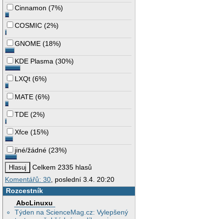
Cinnamon
(
7%
)
COSMIC
(
2%
)
GNOME
(
18%
)
KDE Plasma
(
30%
)
LXQt
(
6%
)
MATE
(
6%
)
TDE
(
2%
)
Xfce
(
15%
)
jiné/žádné
(
23%
)
Celkem 2335 hlasů
Komentářů: 30
, poslední 3.4. 20:20
Rozcestník
AbcLinuxu
Týden na ScienceMag.cz: Vylepšený