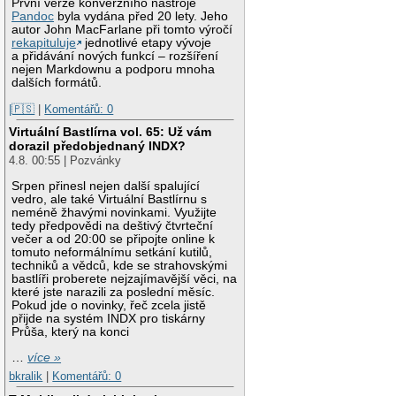
První verze konverzního nástroje
Pandoc
byla vydána před 20 lety. Jeho
autor John MacFarlane při tomto výročí
rekapituluje
jednotlivé etapy vývoje
a přidávání nových funkcí – rozšíření
nejen Markdownu a podporu mnoha
dalších formátů.
|🇵🇸
|
Komentářů: 0
Virtuální Bastlírna vol. 65: Už vám
dorazil předobjednaný INDX?
4.8. 00:55 | Pozvánky
Srpen přinesl nejen další spalující
vedro, ale také Virtuální Bastlírnu s
neméně žhavými novinkami. Využijte
tedy předpovědi na deštivý čtvrteční
večer a od 20:00 se připojte online k
tomuto neformálnímu setkání kutilů,
techniků a vědců, kde se strahovskými
bastlíři proberete nejzajímavější věci, na
které jste narazili za poslední měsíc.
Pokud jde o novinky, řeč zcela jistě
přijde na systém INDX pro tiskárny
Průša, který na konci
…
více »
bkralik
|
Komentářů: 0