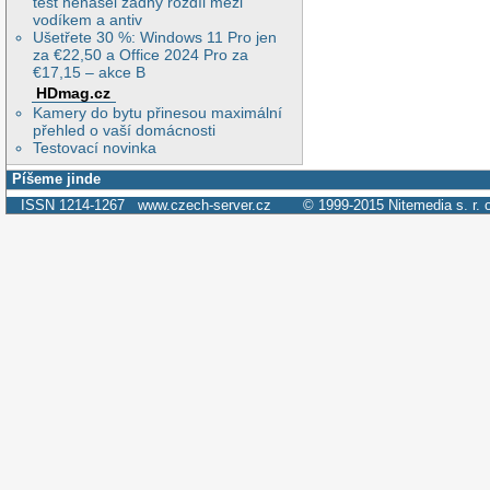
test nenašel žádný rozdíl mezi
vodíkem a antiv
Ušetřete 30 %: Windows 11 Pro jen
za €22,50 a Office 2024 Pro za
€17,15 – akce B
HDmag.cz
Kamery do bytu přinesou maximální
přehled o vaší domácnosti
Testovací novinka
Píšeme jinde
ISSN 1214-1267
www.czech-server.cz
© 1999-2015
Nitemedia s. r. 