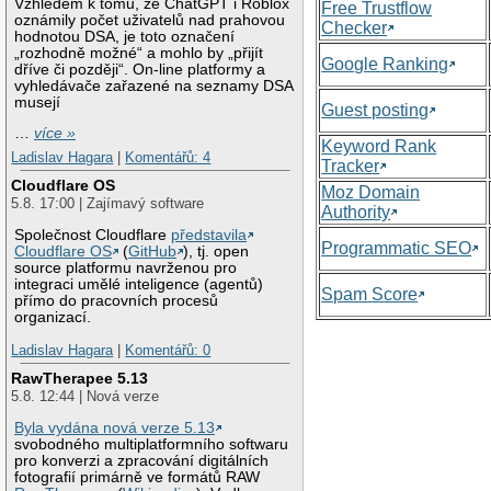
Vzhledem k tomu, že ChatGPT i Roblox
Free Trustflow
oznámily počet uživatelů nad prahovou
Checker
hodnotou DSA, je toto označení
„rozhodně možné“ a mohlo by „přijít
Google Ranking
dříve či později“. On-line platformy a
vyhledávače zařazené na seznamy DSA
musejí
Guest posting
…
více »
Keyword Rank
Ladislav Hagara
|
Komentářů: 4
Tracker
Cloudflare OS
Moz Domain
5.8. 17:00 | Zajímavý software
Authority
Společnost Cloudflare
představila
Programmatic SEO
Cloudflare OS
(
GitHub
), tj. open
source platformu navrženou pro
integraci umělé inteligence (agentů)
Spam Score
přímo do pracovních procesů
organizací.
Ladislav Hagara
|
Komentářů: 0
RawTherapee 5.13
5.8. 12:44 | Nová verze
Byla vydána nová verze 5.13
svobodného multiplatformního softwaru
pro konverzi a zpracování digitálních
fotografií primárně ve formátů RAW