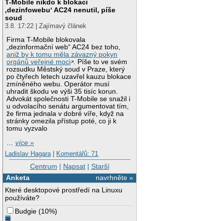
T-Mobile nikdo k blokaci
‚dezinfowebu‘ AC24 nenutil, píše
soud
3.8. 17:22 | Zajímavý článek
Firma T-Mobile blokovala
„dezinformační web“ AC24 bez toho,
aniž by k tomu měla závazný pokyn
orgánů veřejné moci
. Píše to ve svém
rozsudku Městský soud v Praze, který
po čtyřech letech uzavřel kauzu blokace
zmíněného webu. Operátor musí
uhradit škodu ve výši 35 tisíc korun.
Advokát společnosti T-Mobile se snažil i
u odvolacího senátu argumentovat tím,
že firma jednala v dobré víře, když na
stránky omezila přístup poté, co ji k
tomu vyzvalo
…
více »
Ladislav Hagara
|
Komentářů: 71
Centrum
|
Napsat
|
Starší
Anketa
navrhněte »
Které desktopové prostředí na Linuxu
používáte?
Budgie
(
10%
)