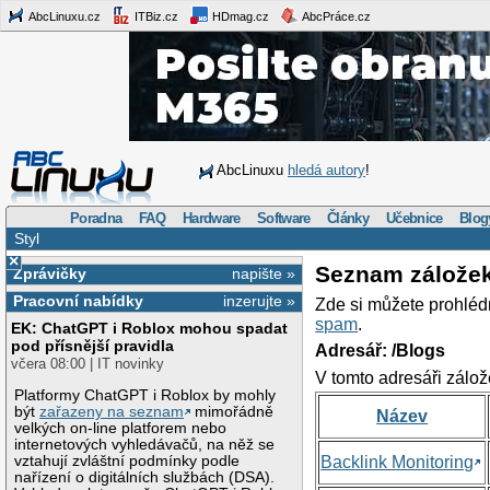
AbcLinuxu.cz
ITBiz.cz
HDmag.cz
AbcPráce.cz
AbcLinuxu
hledá autory
!
Poradna
FAQ
Hardware
Software
Články
Učebnice
Blog
Styl
×
Seznam zálože
Zprávičky
napište »
Pracovní nabídky
inzerujte »
Zde si můžete prohléd
spam
.
EK: ChatGPT i Roblox mohou spadat
pod přísnější pravidla
Adresář: /Blogs
včera 08:00 | IT novinky
V tomto adresáři zálož
Platformy ChatGPT i Roblox by mohly
být
zařazeny na seznam
mimořádně
Název
velkých on-line platforem nebo
internetových vyhledávačů, na něž se
vztahují zvláštní podmínky podle
Backlink Monitoring
nařízení o digitálních službách (DSA).