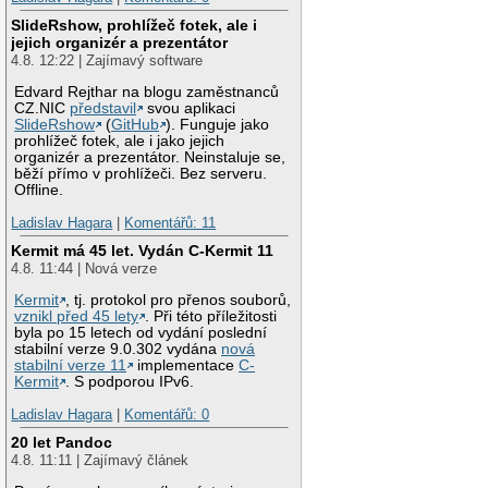
SlideRshow, prohlížeč fotek, ale i
jejich organizér a prezentátor
4.8. 12:22 | Zajímavý software
Edvard Rejthar na blogu zaměstnanců
CZ.NIC
představil
svou aplikaci
SlideRshow
(
GitHub
). Funguje jako
prohlížeč fotek, ale i jako jejich
organizér a prezentátor. Neinstaluje se,
běží přímo v prohlížeči. Bez serveru.
Offline.
Ladislav Hagara
|
Komentářů: 11
Kermit má 45 let. Vydán C-Kermit 11
4.8. 11:44 | Nová verze
Kermit
, tj. protokol pro přenos souborů,
vznikl před 45 lety
. Při této příležitosti
byla po 15 letech od vydání poslední
stabilní verze 9.0.302 vydána
nová
stabilní verze 11
implementace
C-
Kermit
. S podporou IPv6.
Ladislav Hagara
|
Komentářů: 0
20 let Pandoc
4.8. 11:11 | Zajímavý článek