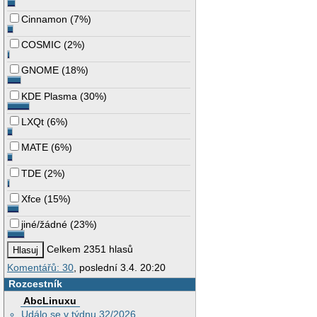
Cinnamon
(
7%
)
COSMIC
(
2%
)
GNOME
(
18%
)
KDE Plasma
(
30%
)
LXQt
(
6%
)
MATE
(
6%
)
TDE
(
2%
)
Xfce
(
15%
)
jiné/žádné
(
23%
)
Celkem 2351 hlasů
Komentářů: 30
, poslední 3.4. 20:20
Rozcestník
AbcLinuxu
Událo se v týdnu 32/2026