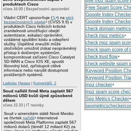
free moz spam score 
produktech Cisco
Free Spam Score Ch
včera 16:00 | Bezpečnostní upozornění
Google Index Checke
Vládní CERT upozorňuje (
𝕏
) na
sérii
Google Index Checke
bezpečnostních záplat
(CVSS 9.9) v
produktech Cisco řešících kritické
check domain metrics
zranitelnosti umožňující obejití
autentizace, eskalaci oprávnění,
check moz metrics
vzdálené spuštění kódu a odepření
check moz spam scor
služby. Úspěšné zneužití může
útočníkům umožnit získat neoprávněný
check spam score of
přístup k dotčeným systémům,
check trust flow
kompromitovat zařízení Cisco Catalyst
SD-WAN a Cisco IOS XE, spustit
check website spam 
libovolný kód, zpřístupnit citlivé
informace nebo narušit dostupnost
Keyword Position Ch
postižených systémů.
Keyword Position Tra
Ladislav Hagara
|
Komentářů: 2
moz checker
Soud nařídil firmě Meta zaplatit 567
moz spam score chec
milionů USD kvůli újmě způsobené
Seo Metrics Checker
dětem
včera 15:33 | IT novinky
seometricscheckerc
Soud v americkém státě Nové Mexiko
ve čtvrtek
nařídil
internetové
společnosti Meta Platforms zaplatit 567
milionů dolarů (téměř 12 miliard Kč) za