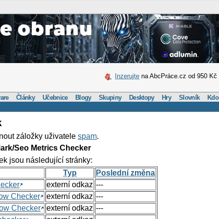
Inzerujte
na AbcPráce.cz od 950 Kč
are
Články
Učebnice
Blogy
Skupiny
Desktopy
Hry
Slovník
Kdo
k
nout záložky uživatele
spam
.
ark/Seo Metrics Checker
ek jsou následující stránky:
Typ
Poslední změna
hecker
externí odkaz
---
Flow Checker
externí odkaz
---
Flow Checker
externí odkaz
---