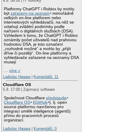
6.8. 08:00 | IT novinky
Platformy ChatGPT i Roblox by mohly
být
zařazeny na seznam
mimořádně
velkých on-line platforem nebo
internetových vyhledávačů, na něž se
vztahují zvláštní podmínky podle
nařízení o digitálních službách (DSA).
Vzhledem k tomu, že ChatGPT i Roblox
oznámily počet uživatelů nad prahovou
hodnotou DSA, je toto označení
„rozhodně možné“ a mohlo by „přijít
dříve či později“. On-line platformy a
vyhledávače zařazené na seznamy DSA
musejí
…
více »
Ladislav Hagara
|
Komentářů: 11
Cloudflare OS
5.8. 17:00 | Zajímavý software
Společnost Cloudflare
představila
Cloudflare OS
(
GitHub
), tj. open
source platformu navrženou pro
integraci umělé inteligence (agentů)
přímo do pracovních procesů
organizací.
Ladislav Hagara
|
Komentářů: 0