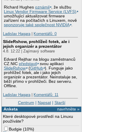
Richard Hughes
oznámil
, že službu
Linux Vendor Firmware Service (LVFS)
umožňující aktualizovat firmware
zařízení na počítačích s Linuxem, nově
sponzoruje také společnost NVIDIA
.
Ladislav Hagara
|
Komentářů: 0
SlideRshow, prohlížeč fotek, ale i
jejich organizér a prezentátor
4.8. 12:22 | Zajímavý software
Edvard Rejthar na blogu zaměstnanců
CZ.NIC
představil
svou aplikaci
SlideRshow
(
GitHub
). Funguje jako
prohlížeč fotek, ale i jako jejich
organizér a prezentátor. Neinstaluje se,
běží přímo v prohlížeči. Bez serveru.
Offline.
Ladislav Hagara
|
Komentářů: 11
Centrum
|
Napsat
|
Starší
Anketa
navrhněte »
Které desktopové prostředí na Linuxu
používáte?
Budgie
(
10%
)