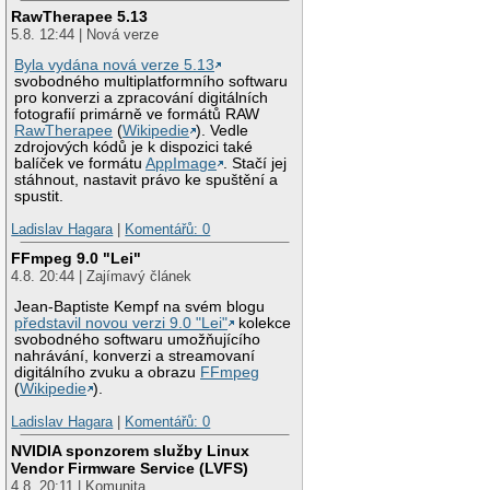
RawTherapee 5.13
5.8. 12:44 | Nová verze
Byla vydána nová verze 5.13
svobodného multiplatformního softwaru
pro konverzi a zpracování digitálních
fotografií primárně ve formátů RAW
RawTherapee
(
Wikipedie
). Vedle
zdrojových kódů je k dispozici také
balíček ve formátu
AppImage
. Stačí jej
stáhnout, nastavit právo ke spuštění a
spustit.
Ladislav Hagara
|
Komentářů: 0
FFmpeg 9.0 "Lei"
4.8. 20:44 | Zajímavý článek
Jean-Baptiste Kempf na svém blogu
představil novou verzi 9.0 "Lei"
kolekce
svobodného softwaru umožňujícího
nahrávání, konverzi a streamovaní
digitálního zvuku a obrazu
FFmpeg
(
Wikipedie
).
Ladislav Hagara
|
Komentářů: 0
NVIDIA sponzorem služby Linux
Vendor Firmware Service (LVFS)
4.8. 20:11 | Komunita