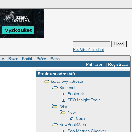
Rozšířené hledání
 je
Bazar
Portál
Práce
Mapa
Přihlášení
|
Registrace
Struktura adresářů
kořenový adresář
Bookmrk
Bookmrk
SEO Insight Tools
New
New
Nora
NewBookMark
Seo Metrics Checker