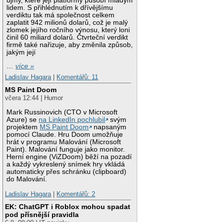
újmy, které její platformy působí mladým
lidem. S přihlédnutím k dřívějšímu
verdiktu tak má společnost celkem
zaplatit 942 milionů dolarů, což je malý
zlomek jejího ročního výnosu, který loni
činil 60 miliard dolarů. Čtvrteční verdikt
firmě také nařizuje, aby změnila způsob,
jakým její
…
více »
Ladislav Hagara
|
Komentářů: 11
MS Paint Doom
včera 12:44 | Humor
Mark Russinovich (CTO v Microsoft
Azure) se
na LinkedIn pochlubil
svým
projektem
MS Paint Doom
napsaným
pomocí Claude. Hru Doom umožňuje
hrát v programu Malování (Microsoft
Paint). Malování funguje jako monitor.
Herní engine (ViZDoom) běží na pozadí
a každý vykreslený snímek hry vkládá
automaticky přes schránku (clipboard)
do Malování.
Ladislav Hagara
|
Komentářů: 2
EK: ChatGPT i Roblox mohou spadat
pod přísnější pravidla