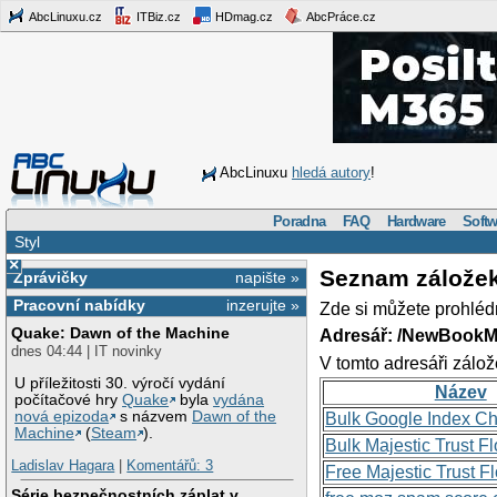
AbcLinuxu.cz
ITBiz.cz
HDmag.cz
AbcPráce.cz
AbcLinuxu
hledá autory
!
Poradna
FAQ
Hardware
Softw
Styl
×
Seznam zálože
Zprávičky
napište »
Pracovní nabídky
inzerujte »
Zde si můžete prohléd
Quake: Dawn of the Machine
Adresář: /NewBookM
dnes 04:44 | IT novinky
V tomto adresáři zálož
U příležitosti 30. výročí vydání
Název
počítačové hry
Quake
byla
vydána
nová epizoda
s názvem
Dawn of the
Bulk Google Index C
Machine
(
Steam
).
Bulk Majestic Trust 
Ladislav Hagara
|
Komentářů: 3
Free Majestic Trust 
Série bezpečnostních záplat v