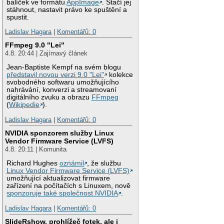
balíček ve formátu
AppImage
. Stačí jej
stáhnout, nastavit právo ke spuštění a
spustit.
Ladislav Hagara
|
Komentářů: 0
FFmpeg 9.0 "Lei"
4.8. 20:44 | Zajímavý článek
Jean-Baptiste Kempf na svém blogu
představil novou verzi 9.0 "Lei"
kolekce
svobodného softwaru umožňujícího
nahrávání, konverzi a streamovaní
digitálního zvuku a obrazu
FFmpeg
(
Wikipedie
).
Ladislav Hagara
|
Komentářů: 0
NVIDIA sponzorem služby Linux
Vendor Firmware Service (LVFS)
4.8. 20:11 | Komunita
Richard Hughes
oznámil
, že službu
Linux Vendor Firmware Service (LVFS)
umožňující aktualizovat firmware
zařízení na počítačích s Linuxem, nově
sponzoruje také společnost NVIDIA
.
Ladislav Hagara
|
Komentářů: 0
SlideRshow, prohlížeč fotek, ale i