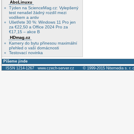
AbcLinuxu
Týden na ScienceMag.cz: Vylepšený
test nenašel žádný rozdíl mezi
vodíkem a antiv
Ušetřete 30 %: Windows 11 Pro jen
za €22,50 a Office 2024 Pro za
€17,15 – akce B
HDmag.cz
Kamery do bytu přinesou maximální
přehled o vaší domácnosti
Testovací novinka
Píšeme jinde
ISSN 1214-1267
www.czech-server.cz
© 1999-2015
Nitemedia s. r. 