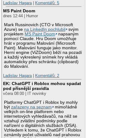
Ladislav Hagara
|
Komentářů: 5
MS Paint Doom
dnes 12:44 | Humor
Mark Russinovich (CTO v Microsoft
Azure) se
na LinkedIn pochlubil
svým
projektem
MS Paint Doom
napsaným
pomocí Claude. Hru Doom umožňuje
hrát v programu Malování (Microsoft
Paint). Malování funguje jako monitor.
Herní engine (ViZDoom) běží na pozadí
a každý vykreslený snímek hry vkládá
automaticky přes schránku (clipboard)
do Malování.
Ladislav Hagara
|
Komentářů: 2
EK: ChatGPT i Roblox mohou spadat
pod přísnější pravidla
včera 08:00 | IT novinky
Platformy ChatGPT i Roblox by mohly
být
zařazeny na seznam
mimořádně
velkých on-line platforem nebo
internetových vyhledávačů, na něž se
vztahují zvláštní podmínky podle
nařízení o digitálních službách (DSA).
Vzhledem k tomu, že ChatGPT i Roblox
oznámily počet uživatelů nad prahovou