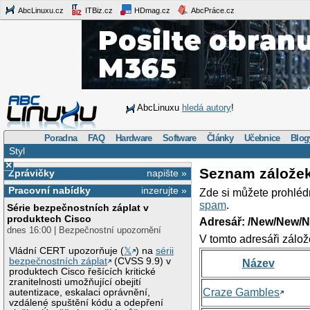
AbcLinuxu.cz
ITBiz.cz
HDmag.cz
AbcPráce.cz
AbcLinuxu
hledá autory
!
Poradna
FAQ
Hardware
Software
Články
Učebnice
Blog
Styl
×
Seznam zálože
Zprávičky
napište »
Pracovní nabídky
inzerujte »
Zde si můžete prohléd
spam
.
Série bezpečnostních záplat v
produktech Cisco
Adresář: /New/New/N
dnes 16:00 | Bezpečnostní upozornění
V tomto adresáři zálož
Vládní CERT upozorňuje (
𝕏
) na
sérii
bezpečnostních záplat
(CVSS 9.9) v
Název
produktech Cisco řešících kritické
zranitelnosti umožňující obejití
Craze Gambles
autentizace, eskalaci oprávnění,
vzdálené spuštění kódu a odepření