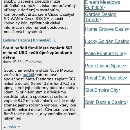
služby. Úspěšné zneužití může
Dream Meadows
útočníkům umožnit získat neoprávněný
Furniture
přístup k dotčeným systémům,
Garden Design
kompromitovat zařízení Cisco Catalyst
SD-WAN a Cisco IOS XE, spustit
Trends
libovolný kód, zpřístupnit citlivé
informace nebo narušit dostupnost
Home Groove Oasis
postižených systémů.
Ladislav Hagara
|
Komentářů: 1
Lucky Golden Casino
Soud nařídil firmě Meta zaplatit 567
milionů USD kvůli újmě způsobené
Patio Funiture King
dětem
dnes 15:33 | IT novinky
Pride Living Space
Soud v americkém státě Nové Mexiko
ve čtvrtek
nařídil
internetové
Royal City Roulette
společnosti Meta Platforms zaplatit 567
milionů dolarů (téměř 12 miliard Kč) za
újmy, které její platformy působí mladým
Slot Empire City
lidem. S přihlédnutím k dřívějšímu
verdiktu tak má společnost celkem
zaplatit 942 milionů dolarů, což je malý
Spin Dazzle Casino
zlomek jejího ročního výnosu, který loni
činil 60 miliard dolarů. Čtvrteční verdikt
firmě také nařizuje, aby změnila způsob,
jakým její
…
více »