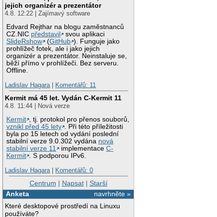
jejich organizér a prezentátor
4.8. 12:22 | Zajímavý software
Edvard Rejthar na blogu zaměstnanců
CZ.NIC
představil
svou aplikaci
SlideRshow
(
GitHub
). Funguje jako
prohlížeč fotek, ale i jako jejich
organizér a prezentátor. Neinstaluje se,
běží přímo v prohlížeči. Bez serveru.
Offline.
Ladislav Hagara
|
Komentářů: 11
Kermit má 45 let. Vydán C-Kermit 11
4.8. 11:44 | Nová verze
Kermit
, tj. protokol pro přenos souborů,
vznikl před 45 lety
. Při této příležitosti
byla po 15 letech od vydání poslední
stabilní verze 9.0.302 vydána
nová
stabilní verze 11
implementace
C-
Kermit
. S podporou IPv6.
Ladislav Hagara
|
Komentářů: 0
Centrum
|
Napsat
|
Starší
Anketa
navrhněte »
Které desktopové prostředí na Linuxu
používáte?