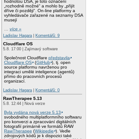
hodnotou DSA, je toto označení
„rozhodně možné“ a mohlo by „přijít
dříve či později“. On-line platformy a
vyhledávače zařazené na seznamy DSA
musejí
…
více »
Ladislav Hagara
|
Komentářů: 9
Cloudflare OS
5.8. 17:00 | Zajímavý software
Společnost Cloudflare
představila
Cloudflare OS
(
GitHub
), tj. open
source platformu navrženou pro
integraci umělé inteligence (agentů)
přímo do pracovních procesů
organizací.
Ladislav Hagara
|
Komentářů: 0
RawTherapee 5.13
5.8. 12:44 | Nová verze
Byla vydána nová verze 5.13
svobodného multiplatformního softwaru
pro konverzi a zpracování digitálních
fotografií primárně ve formátů RAW
RawTherapee
(
Wikipedie
). Vedle
zdrojových kódů je k dispozici také