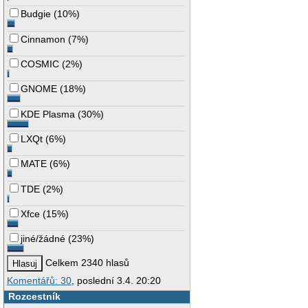
Budgie
(
10%
)
Cinnamon
(
7%
)
COSMIC
(
2%
)
GNOME
(
18%
)
KDE Plasma
(
30%
)
LXQt
(
6%
)
MATE
(
6%
)
TDE
(
2%
)
Xfce
(
15%
)
jiné/žádné
(
23%
)
Celkem 2340 hlasů
Komentářů: 30
, poslední 3.4. 20:20
Rozcestník