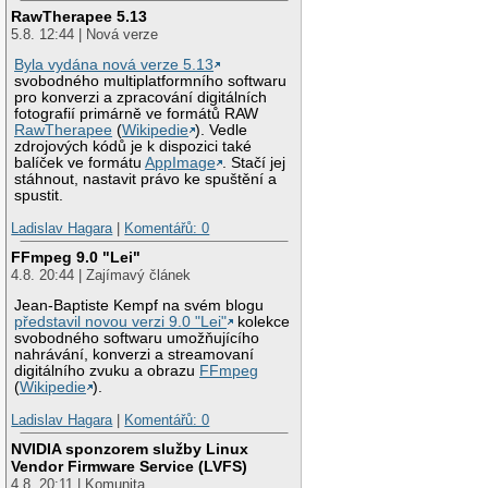
RawTherapee 5.13
5.8. 12:44 | Nová verze
Byla vydána nová verze 5.13
svobodného multiplatformního softwaru
pro konverzi a zpracování digitálních
fotografií primárně ve formátů RAW
RawTherapee
(
Wikipedie
). Vedle
zdrojových kódů je k dispozici také
balíček ve formátu
AppImage
. Stačí jej
stáhnout, nastavit právo ke spuštění a
spustit.
Ladislav Hagara
|
Komentářů: 0
FFmpeg 9.0 "Lei"
4.8. 20:44 | Zajímavý článek
Jean-Baptiste Kempf na svém blogu
představil novou verzi 9.0 "Lei"
kolekce
svobodného softwaru umožňujícího
nahrávání, konverzi a streamovaní
digitálního zvuku a obrazu
FFmpeg
(
Wikipedie
).
Ladislav Hagara
|
Komentářů: 0
NVIDIA sponzorem služby Linux
Vendor Firmware Service (LVFS)
4.8. 20:11 | Komunita