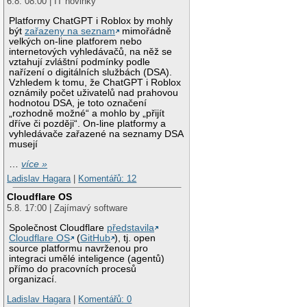
6.8. 08:00 | IT novinky
Platformy ChatGPT i Roblox by mohly
být
zařazeny na seznam
mimořádně
velkých on-line platforem nebo
internetových vyhledávačů, na něž se
vztahují zvláštní podmínky podle
nařízení o digitálních službách (DSA).
Vzhledem k tomu, že ChatGPT i Roblox
oznámily počet uživatelů nad prahovou
hodnotou DSA, je toto označení
„rozhodně možné“ a mohlo by „přijít
dříve či později“. On-line platformy a
vyhledávače zařazené na seznamy DSA
musejí
…
více »
Ladislav Hagara
|
Komentářů: 12
Cloudflare OS
5.8. 17:00 | Zajímavý software
Společnost Cloudflare
představila
Cloudflare OS
(
GitHub
), tj. open
source platformu navrženou pro
integraci umělé inteligence (agentů)
přímo do pracovních procesů
organizací.
Ladislav Hagara
|
Komentářů: 0