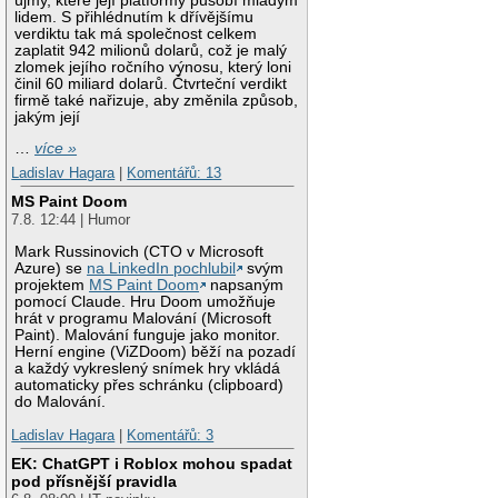
újmy, které její platformy působí mladým
lidem. S přihlédnutím k dřívějšímu
verdiktu tak má společnost celkem
zaplatit 942 milionů dolarů, což je malý
zlomek jejího ročního výnosu, který loni
činil 60 miliard dolarů. Čtvrteční verdikt
firmě také nařizuje, aby změnila způsob,
jakým její
…
více »
Ladislav Hagara
|
Komentářů: 13
MS Paint Doom
7.8. 12:44 | Humor
Mark Russinovich (CTO v Microsoft
Azure) se
na LinkedIn pochlubil
svým
projektem
MS Paint Doom
napsaným
pomocí Claude. Hru Doom umožňuje
hrát v programu Malování (Microsoft
Paint). Malování funguje jako monitor.
Herní engine (ViZDoom) běží na pozadí
a každý vykreslený snímek hry vkládá
automaticky přes schránku (clipboard)
do Malování.
Ladislav Hagara
|
Komentářů: 3
EK: ChatGPT i Roblox mohou spadat
pod přísnější pravidla