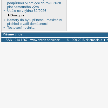
podpůrnou AI převýší do roku 2028
plat samotného vývo
Událo se v týdnu 32/2026
HDmag.cz
Kamery do bytu přinesou maximální
přehled o vaší domácnosti
Testovací novinka
Píšeme jinde
ISSN 1214-1267
www.czech-server.cz
© 1999-2015
Nitemedia s. r. 