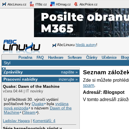
AbcLinuxu.cz
ITBiz.cz
HDmag.cz
AbcPráce.cz
AbcLinuxu
hledá autory
!
Poradna
FAQ
Hardware
Software
Články
Učebnice
Blog
Styl
×
Seznam zálože
Zprávičky
napište »
Pracovní nabídky
inzerujte »
Zde si můžete prohléd
spam
.
Quake: Dawn of the Machine
včera 04:44 | IT novinky
Adresář: /Blogspot
V tomto adresáři zálož
U příležitosti 30. výročí vydání
počítačové hry
Quake
byla
vydána
nová epizoda
s názvem
Dawn of the
Machine
(
Steam
).
Ladislav Hagara
|
Komentářů: 4
Série bezpečnostních záplat v