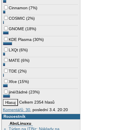
Cinnamon
(
7%
)
COSMIC
(
2%
)
GNOME
(
18%
)
KDE Plasma
(
30%
)
LXQt
(
6%
)
MATE
(
6%
)
TDE
(
2%
)
Xfce
(
15%
)
jiné/žádné
(
23%
)
Celkem 2354 hlasů
Komentářů: 30
, poslední 3.4. 20:20
Rozcestník
AbcLinuxu
Týden na ITBiz: Náklady na