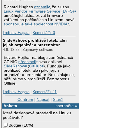
Richard Hughes
oznámil
, že službu
Linux Vendor Firmware Service (LVFS)
umožňující aktualizovat firmware
zařízení na počítačích s Linuxem, nově
sponzoruje také společnost NVIDIA
.
Ladislav Hagara
|
Komentářů: 0
SlideRshow, prohlížeč fotek, ale i
jejich organizér a prezentátor
4.8. 12:22 | Zajímavý software
Edvard Rejthar na blogu zaměstnanců
CZ.NIC
představil
svou aplikaci
SlideRshow
(
GitHub
). Funguje jako
prohlížeč fotek, ale i jako jejich
organizér a prezentátor. Neinstaluje se,
běží přímo v prohlížeči. Bez serveru.
Offline.
Ladislav Hagara
|
Komentářů: 11
Centrum
|
Napsat
|
Starší
Anketa
navrhněte »
Které desktopové prostředí na Linuxu
používáte?
Budgie
(
10%
)