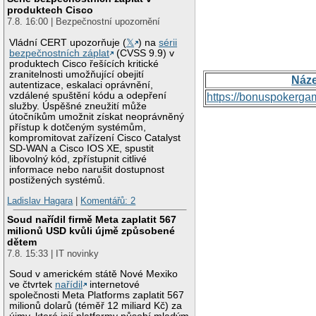
produktech Cisco
7.8. 16:00 | Bezpečnostní upozornění
Vládní CERT upozorňuje (
𝕏
) na
sérii
bezpečnostních záplat
(CVSS 9.9) v
produktech Cisco řešících kritické
zranitelnosti umožňující obejití
Náz
autentizace, eskalaci oprávnění,
vzdálené spuštění kódu a odepření
https://bonuspokerga
služby. Úspěšné zneužití může
útočníkům umožnit získat neoprávněný
přístup k dotčeným systémům,
kompromitovat zařízení Cisco Catalyst
SD-WAN a Cisco IOS XE, spustit
libovolný kód, zpřístupnit citlivé
informace nebo narušit dostupnost
postižených systémů.
Ladislav Hagara
|
Komentářů: 2
Soud nařídil firmě Meta zaplatit 567
milionů USD kvůli újmě způsobené
dětem
7.8. 15:33 | IT novinky
Soud v americkém státě Nové Mexiko
ve čtvrtek
nařídil
internetové
společnosti Meta Platforms zaplatit 567
milionů dolarů (téměř 12 miliard Kč) za