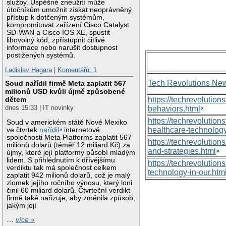
služby. Úspěšné zneužití může
útočníkům umožnit získat neoprávněný
přístup k dotčeným systémům,
kompromitovat zařízení Cisco Catalyst
SD-WAN a Cisco IOS XE, spustit
libovolný kód, zpřístupnit citlivé
informace nebo narušit dostupnost
postižených systémů.
Ladislav Hagara
|
Komentářů: 1
Tech Revolutions Ne
Soud nařídil firmě Meta zaplatit 567
milionů USD kvůli újmě způsobené
dětem
https://techrevolutio
dnes 15:33 | IT novinky
behaviors.html
https://techrevoluti
Soud v americkém státě Nové Mexiko
healthcare-technology
ve čtvrtek
nařídil
internetové
společnosti Meta Platforms zaplatit 567
https://techrevolutio
milionů dolarů (téměř 12 miliard Kč) za
and-strategies.html
újmy, které její platformy působí mladým
lidem. S přihlédnutím k dřívějšímu
https://techrevolutio
verdiktu tak má společnost celkem
technology-in-our.htm
zaplatit 942 milionů dolarů, což je malý
zlomek jejího ročního výnosu, který loni
činil 60 miliard dolarů. Čtvrteční verdikt
firmě také nařizuje, aby změnila způsob,
jakým její
…
více »