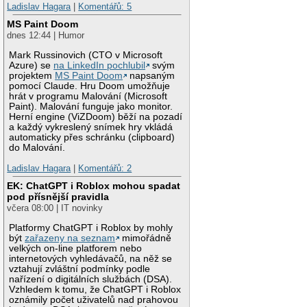
Ladislav Hagara
|
Komentářů: 5
MS Paint Doom
dnes 12:44 | Humor
Mark Russinovich (CTO v Microsoft
Azure) se
na LinkedIn pochlubil
svým
projektem
MS Paint Doom
napsaným
pomocí Claude. Hru Doom umožňuje
hrát v programu Malování (Microsoft
Paint). Malování funguje jako monitor.
Herní engine (ViZDoom) běží na pozadí
a každý vykreslený snímek hry vkládá
automaticky přes schránku (clipboard)
do Malování.
Ladislav Hagara
|
Komentářů: 2
EK: ChatGPT i Roblox mohou spadat
pod přísnější pravidla
včera 08:00 | IT novinky
Platformy ChatGPT i Roblox by mohly
být
zařazeny na seznam
mimořádně
velkých on-line platforem nebo
internetových vyhledávačů, na něž se
vztahují zvláštní podmínky podle
nařízení o digitálních službách (DSA).
Vzhledem k tomu, že ChatGPT i Roblox
oznámily počet uživatelů nad prahovou