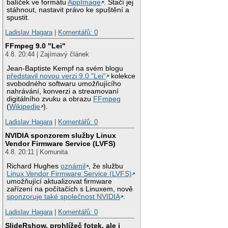
balíček ve formátu
AppImage
. Stačí jej
stáhnout, nastavit právo ke spuštění a
spustit.
Ladislav Hagara
|
Komentářů: 0
FFmpeg 9.0 "Lei"
4.8. 20:44 | Zajímavý článek
Jean-Baptiste Kempf na svém blogu
představil novou verzi 9.0 "Lei"
kolekce
svobodného softwaru umožňujícího
nahrávání, konverzi a streamovaní
digitálního zvuku a obrazu
FFmpeg
(
Wikipedie
).
Ladislav Hagara
|
Komentářů: 0
NVIDIA sponzorem služby Linux
Vendor Firmware Service (LVFS)
4.8. 20:11 | Komunita
Richard Hughes
oznámil
, že službu
Linux Vendor Firmware Service (LVFS)
umožňující aktualizovat firmware
zařízení na počítačích s Linuxem, nově
sponzoruje také společnost NVIDIA
.
Ladislav Hagara
|
Komentářů: 0
SlideRshow, prohlížeč fotek, ale i