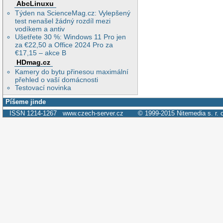
AbcLinuxu
Týden na ScienceMag.cz: Vylepšený
test nenašel žádný rozdíl mezi
vodíkem a antiv
Ušetřete 30 %: Windows 11 Pro jen
za €22,50 a Office 2024 Pro za
€17,15 – akce B
HDmag.cz
Kamery do bytu přinesou maximální
přehled o vaší domácnosti
Testovací novinka
Píšeme jinde
ISSN 1214-1267
www.czech-server.cz
© 1999-2015
Nitemedia s. r. 