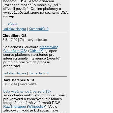
hodnotou DSA, je toto označení
„rozhodně možné“ a mohlo by „přijít
dříve či později“. On-line platformy a
vyhledávače zařazené na seznamy DSA
musejí
…
více »
Ladislav Hagara
|
Komentářů: 9
Cloudflare OS
5.8. 17:00 | Zajímavý software
Společnost Cloudflare
představila
Cloudflare OS
(
GitHub
), tj. open
source platformu navrženou pro
integraci umělé inteligence (agentů)
přímo do pracovních procesů
organizací.
Ladislav Hagara
|
Komentářů: 0
RawTherapee 5.13
5.8. 12:44 | Nová verze
Byla vydána nová verze 5.13
svobodného multiplatformního softwaru
pro konverzi a zpracování digitálních
fotografií primárně ve formátů RAW
RawTherapee
(
Wikipedie
). Vedle
zdrojových kódů je k dispozici také