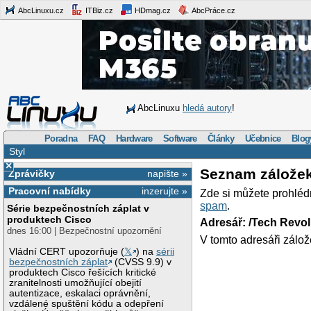
AbcLinuxu.cz
ITBiz.cz
HDmag.cz
AbcPráce.cz
AbcLinuxu
hledá autory
!
Poradna
FAQ
Hardware
Software
Články
Učebnice
Blog
Styl
×
Seznam zálože
Zprávičky
napište »
Pracovní nabídky
inzerujte »
Zde si můžete prohléd
spam
.
Série bezpečnostních záplat v
produktech Cisco
Adresář: /Tech Revo
dnes 16:00 | Bezpečnostní upozornění
V tomto adresáři zálož
Vládní CERT upozorňuje (
𝕏
) na
sérii
bezpečnostních záplat
(CVSS 9.9) v
produktech Cisco řešících kritické
zranitelnosti umožňující obejití
autentizace, eskalaci oprávnění,
vzdálené spuštění kódu a odepření