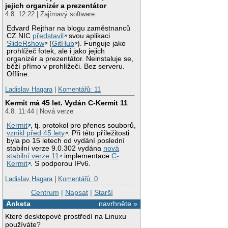
jejich organizér a prezentátor
4.8. 12:22 | Zajímavý software
Edvard Rejthar na blogu zaměstnanců
CZ.NIC
představil
svou aplikaci
SlideRshow
(
GitHub
). Funguje jako
prohlížeč fotek, ale i jako jejich
organizér a prezentátor. Neinstaluje se,
běží přímo v prohlížeči. Bez serveru.
Offline.
Ladislav Hagara
|
Komentářů: 11
Kermit má 45 let. Vydán C-Kermit 11
4.8. 11:44 | Nová verze
Kermit
, tj. protokol pro přenos souborů,
vznikl před 45 lety
. Při této příležitosti
byla po 15 letech od vydání poslední
stabilní verze 9.0.302 vydána
nová
stabilní verze 11
implementace
C-
Kermit
. S podporou IPv6.
Ladislav Hagara
|
Komentářů: 0
Centrum
|
Napsat
|
Starší
Anketa
navrhněte »
Které desktopové prostředí na Linuxu
používáte?