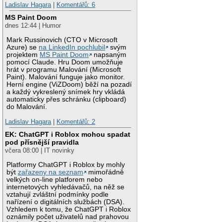
Ladislav Hagara
|
Komentářů: 6
MS Paint Doom
dnes 12:44 | Humor
Mark Russinovich (CTO v Microsoft
Azure) se
na LinkedIn pochlubil
svým
projektem
MS Paint Doom
napsaným
pomocí Claude. Hru Doom umožňuje
hrát v programu Malování (Microsoft
Paint). Malování funguje jako monitor.
Herní engine (ViZDoom) běží na pozadí
a každý vykreslený snímek hry vkládá
automaticky přes schránku (clipboard)
do Malování.
Ladislav Hagara
|
Komentářů: 2
EK: ChatGPT i Roblox mohou spadat
pod přísnější pravidla
včera 08:00 | IT novinky
Platformy ChatGPT i Roblox by mohly
být
zařazeny na seznam
mimořádně
velkých on-line platforem nebo
internetových vyhledávačů, na něž se
vztahují zvláštní podmínky podle
nařízení o digitálních službách (DSA).
Vzhledem k tomu, že ChatGPT i Roblox
oznámily počet uživatelů nad prahovou