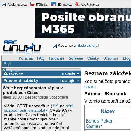
AbcLinuxu.cz
ITBiz.cz
HDmag.cz
AbcPráce.cz
AbcLinuxu
hledá autory
!
Poradna
FAQ
Hardware
Software
Články
Učebnice
Blog
Styl
×
Seznam zálože
Zprávičky
napište »
Pracovní nabídky
inzerujte »
Zde si můžete prohléd
spam
.
Série bezpečnostních záplat v
produktech Cisco
Adresář: /Bookmrk
dnes 16:00 | Bezpečnostní upozornění
V tomto adresáři zálož
Vládní CERT upozorňuje (
𝕏
) na
sérii
bezpečnostních záplat
(CVSS 9.9) v
Název
produktech Cisco řešících kritické
zranitelnosti umožňující obejití
Bonus Poker
autentizace, eskalaci oprávnění,
Games
vzdálené spuštění kódu a odepření