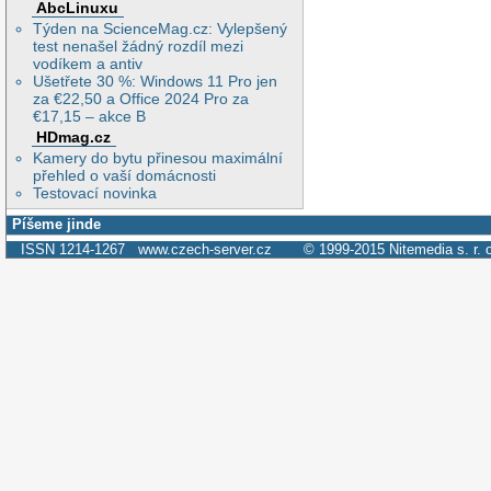
AbcLinuxu
Týden na ScienceMag.cz: Vylepšený
test nenašel žádný rozdíl mezi
vodíkem a antiv
Ušetřete 30 %: Windows 11 Pro jen
za €22,50 a Office 2024 Pro za
€17,15 – akce B
HDmag.cz
Kamery do bytu přinesou maximální
přehled o vaší domácnosti
Testovací novinka
Píšeme jinde
ISSN 1214-1267
www.czech-server.cz
© 1999-2015
Nitemedia s. r. 