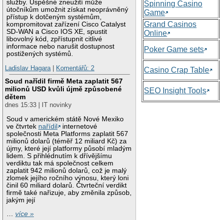
služby. Úspěšné zneužití může
Spinning Casino
útočníkům umožnit získat neoprávněný
Game
přístup k dotčeným systémům,
Grand Casinos
kompromitovat zařízení Cisco Catalyst
SD-WAN a Cisco IOS XE, spustit
Online
libovolný kód, zpřístupnit citlivé
informace nebo narušit dostupnost
Poker Game sets
postižených systémů.
Ladislav Hagara
|
Komentářů: 2
Casino Crap Table
Soud nařídil firmě Meta zaplatit 567
milionů USD kvůli újmě způsobené
SEO Insight Tools
dětem
dnes 15:33 | IT novinky
Soud v americkém státě Nové Mexiko
ve čtvrtek
nařídil
internetové
společnosti Meta Platforms zaplatit 567
milionů dolarů (téměř 12 miliard Kč) za
újmy, které její platformy působí mladým
lidem. S přihlédnutím k dřívějšímu
verdiktu tak má společnost celkem
zaplatit 942 milionů dolarů, což je malý
zlomek jejího ročního výnosu, který loni
činil 60 miliard dolarů. Čtvrteční verdikt
firmě také nařizuje, aby změnila způsob,
jakým její
…
více »