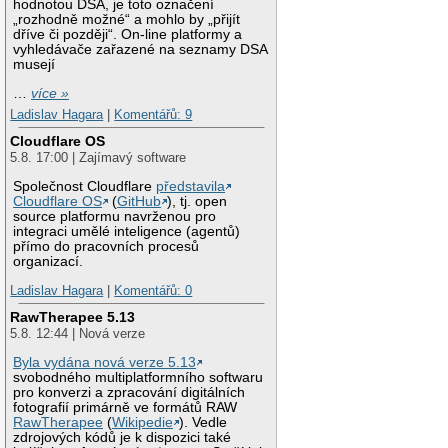
hodnotou DSA, je toto označení
„rozhodně možné“ a mohlo by „přijít
dříve či později“. On-line platformy a
vyhledávače zařazené na seznamy DSA
musejí
…
více »
Ladislav Hagara
|
Komentářů: 9
Cloudflare OS
5.8. 17:00 | Zajímavý software
Společnost Cloudflare
představila
Cloudflare OS
(
GitHub
), tj. open
source platformu navrženou pro
integraci umělé inteligence (agentů)
přímo do pracovních procesů
organizací.
Ladislav Hagara
|
Komentářů: 0
RawTherapee 5.13
5.8. 12:44 | Nová verze
Byla vydána nová verze 5.13
svobodného multiplatformního softwaru
pro konverzi a zpracování digitálních
fotografií primárně ve formátů RAW
RawTherapee
(
Wikipedie
). Vedle
zdrojových kódů je k dispozici také