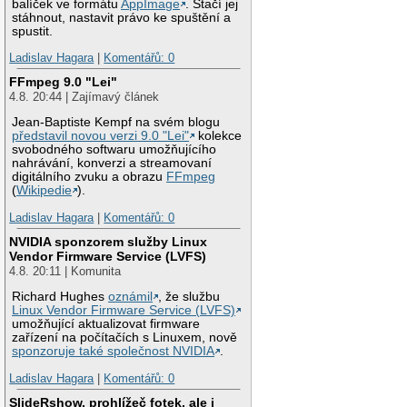
balíček ve formátu
AppImage
. Stačí jej
stáhnout, nastavit právo ke spuštění a
spustit.
Ladislav Hagara
|
Komentářů: 0
FFmpeg 9.0 "Lei"
4.8. 20:44 | Zajímavý článek
Jean-Baptiste Kempf na svém blogu
představil novou verzi 9.0 "Lei"
kolekce
svobodného softwaru umožňujícího
nahrávání, konverzi a streamovaní
digitálního zvuku a obrazu
FFmpeg
(
Wikipedie
).
Ladislav Hagara
|
Komentářů: 0
NVIDIA sponzorem služby Linux
Vendor Firmware Service (LVFS)
4.8. 20:11 | Komunita
Richard Hughes
oznámil
, že službu
Linux Vendor Firmware Service (LVFS)
umožňující aktualizovat firmware
zařízení na počítačích s Linuxem, nově
sponzoruje také společnost NVIDIA
.
Ladislav Hagara
|
Komentářů: 0
SlideRshow, prohlížeč fotek, ale i