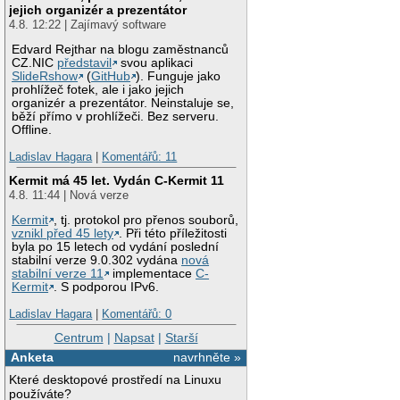
jejich organizér a prezentátor
4.8. 12:22 | Zajímavý software
Edvard Rejthar na blogu zaměstnanců
CZ.NIC
představil
svou aplikaci
SlideRshow
(
GitHub
). Funguje jako
prohlížeč fotek, ale i jako jejich
organizér a prezentátor. Neinstaluje se,
běží přímo v prohlížeči. Bez serveru.
Offline.
Ladislav Hagara
|
Komentářů: 11
Kermit má 45 let. Vydán C-Kermit 11
4.8. 11:44 | Nová verze
Kermit
, tj. protokol pro přenos souborů,
vznikl před 45 lety
. Při této příležitosti
byla po 15 letech od vydání poslední
stabilní verze 9.0.302 vydána
nová
stabilní verze 11
implementace
C-
Kermit
. S podporou IPv6.
Ladislav Hagara
|
Komentářů: 0
Centrum
|
Napsat
|
Starší
Anketa
navrhněte »
Které desktopové prostředí na Linuxu
používáte?