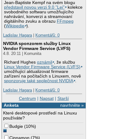
Jean-Baptiste Kempf na svém blogu
představil novou verzi 9.0 "Lei"
kolekce
svobodného softwaru umožňujícího
nahrávání, konverzi a streamovaní
digitálního zvuku a obrazu
FFmpeg
(
Wikipedie
).
Ladislav Hagara
|
Komentářů: 0
NVIDIA sponzorem služby Linux
Vendor Firmware Service (LVFS)
4.8. 20:11 | Komunita
Richard Hughes
oznámil
, že službu
Linux Vendor Firmware Service (LVFS)
umožňující aktualizovat firmware
zařízení na počítačích s Linuxem, nově
sponzoruje také společnost NVIDIA
.
Ladislav Hagara
|
Komentářů: 0
Centrum
|
Napsat
|
Starší
Anketa
navrhněte »
Které desktopové prostředí na Linuxu
používáte?
Budgie
(
10%
)
Cinnamon
(
7%
)