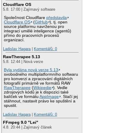
Cloudflare OS
5.8. 17:00 | Zajímavý software
Společnost Cloudflare
představila
Cloudflare OS
(
GitHub
), tj. open
source platformu navrženou pro
integraci umělé inteligence (agentů)
přímo do pracovních procesů
organizací.
Ladislav Hagara
|
Komentářů: 0
RawTherapee 5.13
5.8. 12:44 | Nová verze
Byla vydána nová verze 5.13
svobodného multiplatformního softwaru
pro konverzi a zpracování digitálních
fotografií primárně ve formátů RAW
RawTherapee
(
Wikipedie
). Vedle
zdrojových kódů je k dispozici také
balíček ve formátu
AppImage
. Stačí jej
stáhnout, nastavit právo ke spuštění a
spustit.
Ladislav Hagara
|
Komentářů: 0
FFmpeg 9.0 "Lei"
4.8. 20:44 | Zajímavý článek