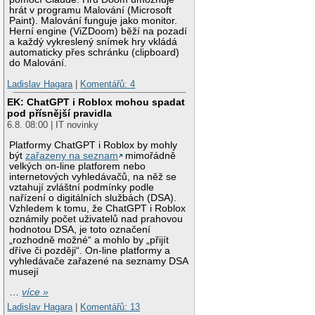
hrát v programu Malování (Microsoft
Paint). Malování funguje jako monitor.
Herní engine (ViZDoom) běží na pozadí
a každý vykreslený snímek hry vkládá
automaticky přes schránku (clipboard)
do Malování.
Ladislav Hagara
|
Komentářů: 4
EK: ChatGPT i Roblox mohou spadat
pod přísnější pravidla
6.8. 08:00 | IT novinky
Platformy ChatGPT i Roblox by mohly
být
zařazeny na seznam
mimořádně
velkých on-line platforem nebo
internetových vyhledávačů, na něž se
vztahují zvláštní podmínky podle
nařízení o digitálních službách (DSA).
Vzhledem k tomu, že ChatGPT i Roblox
oznámily počet uživatelů nad prahovou
hodnotou DSA, je toto označení
„rozhodně možné“ a mohlo by „přijít
dříve či později“. On-line platformy a
vyhledávače zařazené na seznamy DSA
musejí
…
více »
Ladislav Hagara
|
Komentářů: 13