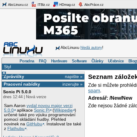
AbcLinuxu.cz
ITBiz.cz
HDmag.cz
AbcPráce.cz
AbcLinuxu
hledá autory
!
Poradna
FAQ
Hardware
Software
Články
Učebnice
Blog
Styl
×
Seznam zálože
Zprávičky
napište »
Pracovní nabídky
inzerujte »
Zde si můžete prohléd
spam
.
Sonic Pi 5.0.0
dnes 12:44 | Nová verze
Adresář: /New/New
Zde nejsou žádné zálo
Sam Aaron
vydal novou major verzi
5.0.0
aplikace
Sonic Pi
(
Wikipedie
)
určené také pro výuku programování
pomocí skládání hudby. Přehled
novinek na
GitHubu
. Instalovat lze také
z
Flathubu
.