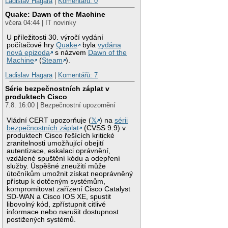
Ladislav Hagara
|
Komentářů: 0
Quake: Dawn of the Machine
včera 04:44 | IT novinky
U příležitosti 30. výročí vydání
počítačové hry
Quake
byla
vydána
nová epizoda
s názvem
Dawn of the
Machine
(
Steam
).
Ladislav Hagara
|
Komentářů: 7
Série bezpečnostních záplat v
produktech Cisco
7.8. 16:00 | Bezpečnostní upozornění
Vládní CERT upozorňuje (
𝕏
) na
sérii
bezpečnostních záplat
(CVSS 9.9) v
produktech Cisco řešících kritické
zranitelnosti umožňující obejití
autentizace, eskalaci oprávnění,
vzdálené spuštění kódu a odepření
služby. Úspěšné zneužití může
útočníkům umožnit získat neoprávněný
přístup k dotčeným systémům,
kompromitovat zařízení Cisco Catalyst
SD-WAN a Cisco IOS XE, spustit
libovolný kód, zpřístupnit citlivé
informace nebo narušit dostupnost
postižených systémů.