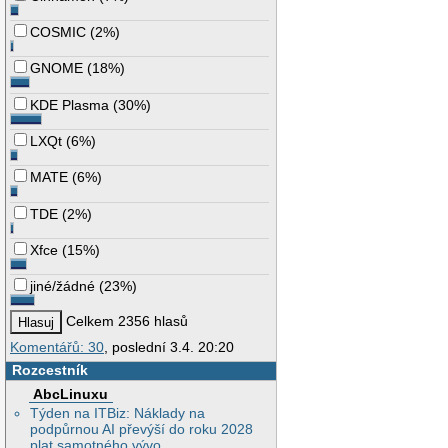
COSMIC
(
2%
)
GNOME
(
18%
)
KDE Plasma
(
30%
)
LXQt
(
6%
)
MATE
(
6%
)
TDE
(
2%
)
Xfce
(
15%
)
jiné/žádné
(
23%
)
Celkem 2356 hlasů
Komentářů: 30
, poslední 3.4. 20:20
Rozcestník
AbcLinuxu
Týden na ITBiz: Náklady na
podpůrnou AI převýší do roku 2028
plat samotného vývo