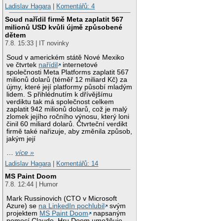
Ladislav Hagara
|
Komentářů: 4
Soud nařídil firmě Meta zaplatit 567
milionů USD kvůli újmě způsobené
dětem
7.8. 15:33 | IT novinky
Soud v americkém státě Nové Mexiko
ve čtvrtek
nařídil
internetové
společnosti Meta Platforms zaplatit 567
milionů dolarů (téměř 12 miliard Kč) za
újmy, které její platformy působí mladým
lidem. S přihlédnutím k dřívějšímu
verdiktu tak má společnost celkem
zaplatit 942 milionů dolarů, což je malý
zlomek jejího ročního výnosu, který loni
činil 60 miliard dolarů. Čtvrteční verdikt
firmě také nařizuje, aby změnila způsob,
jakým její
…
více »
Ladislav Hagara
|
Komentářů: 14
MS Paint Doom
7.8. 12:44 | Humor
Mark Russinovich (CTO v Microsoft
Azure) se
na LinkedIn pochlubil
svým
projektem
MS Paint Doom
napsaným
pomocí Claude. Hru Doom umožňuje