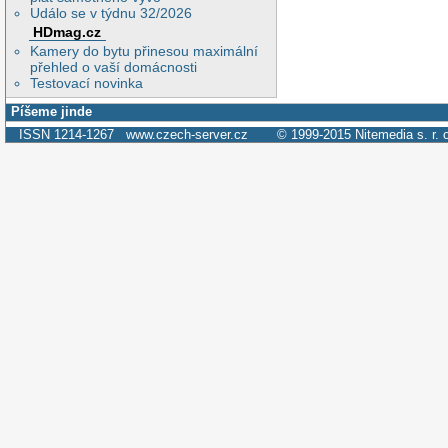
Událo se v týdnu 32/2026
HDmag.cz
Kamery do bytu přinesou maximální
přehled o vaší domácnosti
Testovací novinka
Píšeme jinde
ISSN 1214-1267
www.czech-server.cz
© 1999-2015
Nitemedia s. r. 