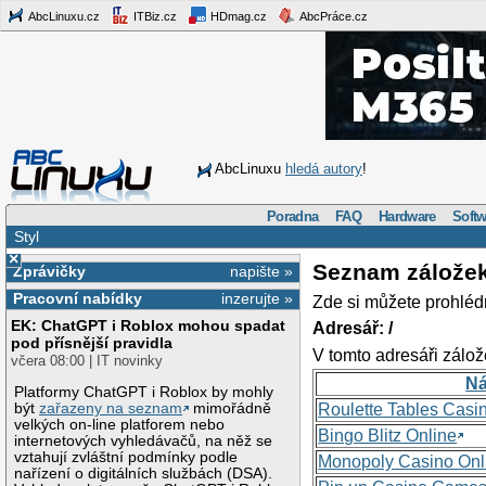
AbcLinuxu.cz
ITBiz.cz
HDmag.cz
AbcPráce.cz
AbcLinuxu
hledá autory
!
Poradna
FAQ
Hardware
Softw
Styl
×
Seznam zálože
Zprávičky
napište »
Pracovní nabídky
inzerujte »
Zde si můžete prohléd
EK: ChatGPT i Roblox mohou spadat
Adresář: /
pod přísnější pravidla
V tomto adresáři zálož
včera 08:00 | IT novinky
Ná
Platformy ChatGPT i Roblox by mohly
být
zařazeny na seznam
mimořádně
Roulette Tables Casi
velkých on-line platforem nebo
Bingo Blitz Online
internetových vyhledávačů, na něž se
vztahují zvláštní podmínky podle
Monopoly Casino Onl
nařízení o digitálních službách (DSA).