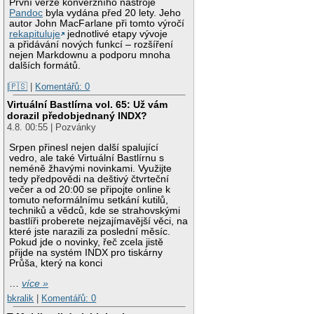
První verze konverzního nástroje
Pandoc
byla vydána před 20 lety. Jeho
autor John MacFarlane při tomto výročí
rekapituluje
jednotlivé etapy vývoje
a přidávání nových funkcí – rozšíření
nejen Markdownu a podporu mnoha
dalších formátů.
|🇵🇸
|
Komentářů: 0
Virtuální Bastlírna vol. 65: Už vám
dorazil předobjednaný INDX?
4.8. 00:55 | Pozvánky
Srpen přinesl nejen další spalující
vedro, ale také Virtuální Bastlírnu s
neméně žhavými novinkami. Využijte
tedy předpovědi na deštivý čtvrteční
večer a od 20:00 se připojte online k
tomuto neformálnímu setkání kutilů,
techniků a vědců, kde se strahovskými
bastlíři proberete nejzajímavější věci, na
které jste narazili za poslední měsíc.
Pokud jde o novinky, řeč zcela jistě
přijde na systém INDX pro tiskárny
Průša, který na konci
…
více »
bkralik
|
Komentářů: 0