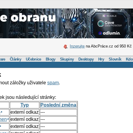
Inzerujte
na AbcPráce.cz od 950 Kč
are
Články
Učebnice
Blogy
Skupiny
Desktopy
Hry
Slovník
Kdo
k
nout záložky uživatele
spam
.
ek jsou následující stránky:
Typ
Poslední změna
s
externí odkaz
---
hen
externí odkaz
---
externí odkaz
---