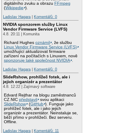
digitálního zvuku a obrazu
FFmpeg
(
Wikipedie
).
Ladislav Hagara
|
Komentářů: 0
NVIDIA sponzorem služby Linux
Vendor Firmware Service (LVFS)
4.8. 20:11 | Komunita
Richard Hughes
oznámil
, že službu
Linux Vendor Firmware Service (LVFS)
umožňující aktualizovat firmware
zařízení na počítačích s Linuxem, nově
sponzoruje také společnost NVIDIA
.
Ladislav Hagara
|
Komentářů: 0
SlideRshow, prohlížeč fotek, ale i
jejich organizér a prezentátor
4.8. 12:22 | Zajímavý software
Edvard Rejthar na blogu zaměstnanců
CZ.NIC
představil
svou aplikaci
SlideRshow
(
GitHub
). Funguje jako
prohlížeč fotek, ale i jako jejich
organizér a prezentátor. Neinstaluje se,
běží přímo v prohlížeči. Bez serveru.
Offline.
Ladislav Hagara
|
Komentářů: 11