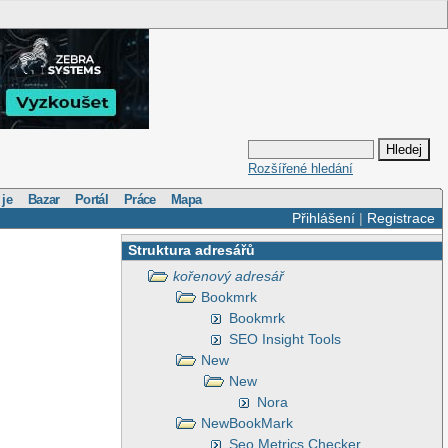
Rozšířené hledání
 je
Bazar
Portál
Práce
Mapa
Přihlášení
|
Registrace
Struktura adresářů
kořenový adresář
Bookmrk
Bookmrk
SEO Insight Tools
New
New
Nora
NewBookMark
Seo Metrics Checker