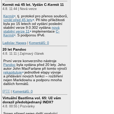
Kermit má 45 let. Vydán C-Kermit 11
4.8. 11:44 | Nová verze
Kermit
, tj. protokol pro přenos souborů,
vznikl před 45 lety
. Při této příležitosti
byla po 15 letech od vydání poslední
stabilní verze 9.0.302 vydána
nová
stabilní verze 11
implementace
C-
Kermit
. S podporou IPv6.
Ladislav Hagara
|
Komentářů: 0
20 let Pandoc
4.8. 11:11 | Zajímavý článek
První verze konverzního nástroje
Pandoc
byla vydána před 20 lety. Jeho
autor John MacFarlane při tomto výročí
rekapituluje
jednotlivé etapy vývoje
a přidávání nových funkcí – rozšíření
nejen Markdownu a podporu mnoha
dalších formátů.
|🇵🇸
|
Komentářů: 0
Virtuální Bastlírna vol. 65: Už vám
dorazil předobjednaný INDX?
4.8. 00:55 | Pozvánky
Srpen přinesl nejen další spalující