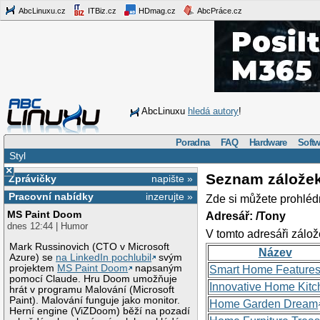
AbcLinuxu.cz
ITBiz.cz
HDmag.cz
AbcPráce.cz
AbcLinuxu
hledá autory
!
Poradna
FAQ
Hardware
Softw
Styl
×
Seznam zálože
Zprávičky
napište »
Pracovní nabídky
inzerujte »
Zde si můžete prohléd
MS Paint Doom
Adresář: /Tony
dnes 12:44 | Humor
V tomto adresáři zálož
Mark Russinovich (CTO v Microsoft
Název
Azure) se
na LinkedIn pochlubil
svým
projektem
MS Paint Doom
napsaným
Smart Home Feature
pomocí Claude. Hru Doom umožňuje
Innovative Home Kitc
hrát v programu Malování (Microsoft
Paint). Malování funguje jako monitor.
Home Garden Dream
Herní engine (ViZDoom) běží na pozadí