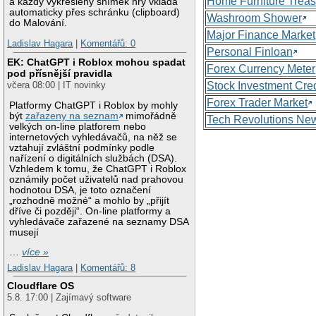
Home Furniture Treas
a každý vykreslený snímek hry vkládá
automaticky přes schránku (clipboard)
Washroom Shower
do Malování.
Major Finance Market
Ladislav Hagara
|
Komentářů: 0
Personal Finloan
EK: ChatGPT i Roblox mohou spadat
Forex Currency Meter
pod přísnější pravidla
Stock Investment Cred
včera 08:00 | IT novinky
Forex Trader Market
Platformy ChatGPT i Roblox by mohly
být
zařazeny na seznam
mimořádně
Tech Revolutions Ne
velkých on-line platforem nebo
internetových vyhledávačů, na něž se
vztahují zvláštní podmínky podle
nařízení o digitálních službách (DSA).
Vzhledem k tomu, že ChatGPT i Roblox
oznámily počet uživatelů nad prahovou
hodnotou DSA, je toto označení
„rozhodně možné“ a mohlo by „přijít
dříve či později“. On-line platformy a
vyhledávače zařazené na seznamy DSA
musejí
…
více »
Ladislav Hagara
|
Komentářů: 8
Cloudflare OS
5.8. 17:00 | Zajímavý software