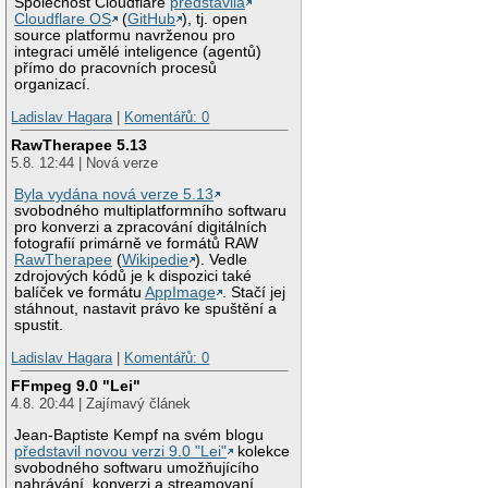
Společnost Cloudflare
představila
Cloudflare OS
(
GitHub
), tj. open
source platformu navrženou pro
integraci umělé inteligence (agentů)
přímo do pracovních procesů
organizací.
Ladislav Hagara
|
Komentářů: 0
RawTherapee 5.13
5.8. 12:44 | Nová verze
Byla vydána nová verze 5.13
svobodného multiplatformního softwaru
pro konverzi a zpracování digitálních
fotografií primárně ve formátů RAW
RawTherapee
(
Wikipedie
). Vedle
zdrojových kódů je k dispozici také
balíček ve formátu
AppImage
. Stačí jej
stáhnout, nastavit právo ke spuštění a
spustit.
Ladislav Hagara
|
Komentářů: 0
FFmpeg 9.0 "Lei"
4.8. 20:44 | Zajímavý článek
Jean-Baptiste Kempf na svém blogu
představil novou verzi 9.0 "Lei"
kolekce
svobodného softwaru umožňujícího
nahrávání, konverzi a streamovaní