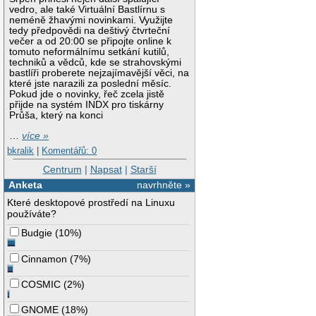
vedro, ale také Virtuální Bastlírnu s
neméně žhavými novinkami. Využijte
tedy předpovědi na deštivý čtvrteční
večer a od 20:00 se připojte online k
tomuto neformálnímu setkání kutilů,
techniků a vědců, kde se strahovskými
bastlíři proberete nejzajímavější věci, na
které jste narazili za poslední měsíc.
Pokud jde o novinky, řeč zcela jistě
přijde na systém INDX pro tiskárny
Průša, který na konci
…
více »
bkralik
|
Komentářů: 0
Centrum
|
Napsat
|
Starší
Anketa
navrhněte »
Které desktopové prostředí na Linuxu
používáte?
Budgie
(
10%
)
Cinnamon
(
7%
)
COSMIC
(
2%
)
GNOME
(
18%
)