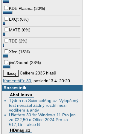
KDE Plasma
(
30%
)
LXQt
(
6%
)
MATE
(
6%
)
TDE
(
2%
)
Xfce
(
15%
)
jiné/žádné
(
23%
)
Celkem 2335 hlasů
Komentářů: 30
, poslední 3.4. 20:20
Rozcestník
AbcLinuxu
Týden na ScienceMag.cz: Vylepšený
test nenašel žádný rozdíl mezi
vodíkem a antiv
Ušetřete 30 %: Windows 11 Pro jen
za €22,50 a Office 2024 Pro za
€17,15 – akce B
HDmag.cz