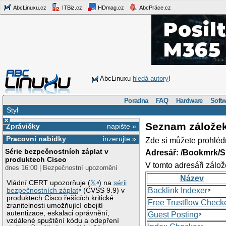
AbcLinuxu.cz
ITBiz.cz
HDmag.cz
AbcPráce.cz
AbcLinuxu
hledá autory
!
Poradna
FAQ
Hardware
Softw
Styl
×
Seznam zálože
Zprávičky
napište »
Pracovní nabídky
inzerujte »
Zde si můžete prohléd
Série bezpečnostních záplat v
Adresář: /Bookmrk/S
produktech Cisco
V tomto adresáři zálož
dnes 16:00 | Bezpečnostní upozornění
Název
Vládní CERT upozorňuje (
𝕏
) na
sérii
Backlink Indexer
bezpečnostních záplat
(CVSS 9.9) v
produktech Cisco řešících kritické
Free Trustflow Check
zranitelnosti umožňující obejití
autentizace, eskalaci oprávnění,
Guest Posting
vzdálené spuštění kódu a odepření