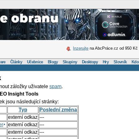
Inzerujte
na AbcPráce.cz od 950 Kč
are
Články
Učebnice
Blogy
Skupiny
Desktopy
Hry
Slovník
Kdo
k
nout záložky uživatele
spam
.
EO Insight Tools
ek jsou následující stránky:
Typ
Poslední změna
externí odkaz
---
er
externí odkaz
---
externí odkaz
---