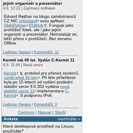
jejich organizér a prezentátor
4.8. 12:22 | Zajímavý software
Edvard Rejthar na blogu zaměstnanců
CZ.NIC
představil
svou aplikaci
SlideRshow
(
GitHub
). Funguje jako
prohlížeč fotek, ale i jako jejich
organizér a prezentátor. Neinstaluje se,
běží přímo v prohlížeči. Bez serveru.
Offline.
Ladislav Hagara
|
Komentářů: 11
Kermit má 45 let. Vydán C-Kermit 11
4.8. 11:44 | Nová verze
Kermit
, tj. protokol pro přenos souborů,
vznikl před 45 lety
. Při této příležitosti
byla po 15 letech od vydání poslední
stabilní verze 9.0.302 vydána
nová
stabilní verze 11
implementace
C-
Kermit
. S podporou IPv6.
Ladislav Hagara
|
Komentářů: 0
Centrum
|
Napsat
|
Starší
Anketa
navrhněte »
Které desktopové prostředí na Linuxu
používáte?