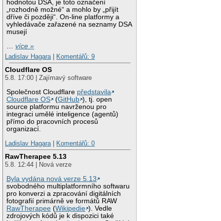
hodnotou DSA, je toto označení
„rozhodně možné“ a mohlo by „přijít
dříve či později“. On-line platformy a
vyhledávače zařazené na seznamy DSA
musejí
…
více »
Ladislav Hagara
|
Komentářů: 9
Cloudflare OS
5.8. 17:00 | Zajímavý software
Společnost Cloudflare
představila
Cloudflare OS
(
GitHub
), tj. open
source platformu navrženou pro
integraci umělé inteligence (agentů)
přímo do pracovních procesů
organizací.
Ladislav Hagara
|
Komentářů: 0
RawTherapee 5.13
5.8. 12:44 | Nová verze
Byla vydána nová verze 5.13
svobodného multiplatformního softwaru
pro konverzi a zpracování digitálních
fotografií primárně ve formátů RAW
RawTherapee
(
Wikipedie
). Vedle
zdrojových kódů je k dispozici také