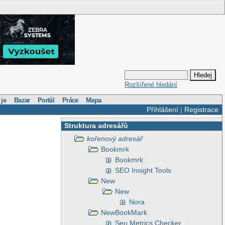
Rozšířené hledání
 je
Bazar
Portál
Práce
Mapa
Přihlášení
|
Registrace
Struktura adresářů
kořenový adresář
Bookmrk
Bookmrk
SEO Insight Tools
New
New
Nora
NewBookMark
Seo Metrics Checker