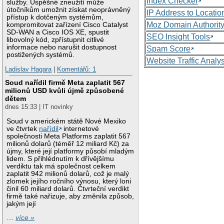
Index Checker
služby. Úspěšné zneužití může
útočníkům umožnit získat neoprávněný
IP Address to Locatio
přístup k dotčeným systémům,
Moz Domain Authorit
kompromitovat zařízení Cisco Catalyst
SD-WAN a Cisco IOS XE, spustit
SEO Insight Tools
libovolný kód, zpřístupnit citlivé
informace nebo narušit dostupnost
Spam Score
postižených systémů.
Website Traffic Analy
Ladislav Hagara
|
Komentářů: 1
Soud nařídil firmě Meta zaplatit 567
milionů USD kvůli újmě způsobené
dětem
dnes 15:33 | IT novinky
Soud v americkém státě Nové Mexiko
ve čtvrtek
nařídil
internetové
společnosti Meta Platforms zaplatit 567
milionů dolarů (téměř 12 miliard Kč) za
újmy, které její platformy působí mladým
lidem. S přihlédnutím k dřívějšímu
verdiktu tak má společnost celkem
zaplatit 942 milionů dolarů, což je malý
zlomek jejího ročního výnosu, který loni
činil 60 miliard dolarů. Čtvrteční verdikt
firmě také nařizuje, aby změnila způsob,
jakým její
…
více »