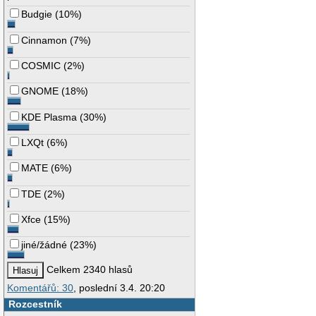
Budgie
(
10%
)
Cinnamon
(
7%
)
COSMIC
(
2%
)
GNOME
(
18%
)
KDE Plasma
(
30%
)
LXQt
(
6%
)
MATE
(
6%
)
TDE
(
2%
)
Xfce
(
15%
)
jiné/žádné
(
23%
)
Celkem 2340 hlasů
Komentářů: 30
, poslední 3.4. 20:20
Rozcestník