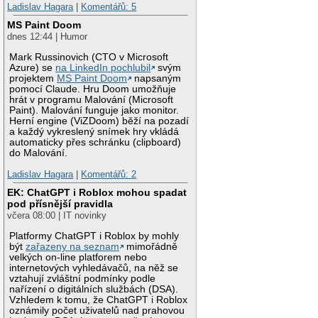
Ladislav Hagara
|
Komentářů: 5
MS Paint Doom
dnes 12:44 | Humor
Mark Russinovich (CTO v Microsoft
Azure) se
na LinkedIn pochlubil
svým
projektem
MS Paint Doom
napsaným
pomocí Claude. Hru Doom umožňuje
hrát v programu Malování (Microsoft
Paint). Malování funguje jako monitor.
Herní engine (ViZDoom) běží na pozadí
a každý vykreslený snímek hry vkládá
automaticky přes schránku (clipboard)
do Malování.
Ladislav Hagara
|
Komentářů: 2
EK: ChatGPT i Roblox mohou spadat
pod přísnější pravidla
včera 08:00 | IT novinky
Platformy ChatGPT i Roblox by mohly
být
zařazeny na seznam
mimořádně
velkých on-line platforem nebo
internetových vyhledávačů, na něž se
vztahují zvláštní podmínky podle
nařízení o digitálních službách (DSA).
Vzhledem k tomu, že ChatGPT i Roblox
oznámily počet uživatelů nad prahovou