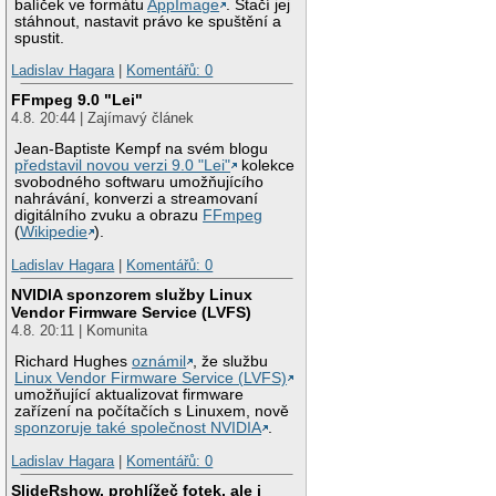
balíček ve formátu
AppImage
. Stačí jej
stáhnout, nastavit právo ke spuštění a
spustit.
Ladislav Hagara
|
Komentářů: 0
FFmpeg 9.0 "Lei"
4.8. 20:44 | Zajímavý článek
Jean-Baptiste Kempf na svém blogu
představil novou verzi 9.0 "Lei"
kolekce
svobodného softwaru umožňujícího
nahrávání, konverzi a streamovaní
digitálního zvuku a obrazu
FFmpeg
(
Wikipedie
).
Ladislav Hagara
|
Komentářů: 0
NVIDIA sponzorem služby Linux
Vendor Firmware Service (LVFS)
4.8. 20:11 | Komunita
Richard Hughes
oznámil
, že službu
Linux Vendor Firmware Service (LVFS)
umožňující aktualizovat firmware
zařízení na počítačích s Linuxem, nově
sponzoruje také společnost NVIDIA
.
Ladislav Hagara
|
Komentářů: 0
SlideRshow, prohlížeč fotek, ale i