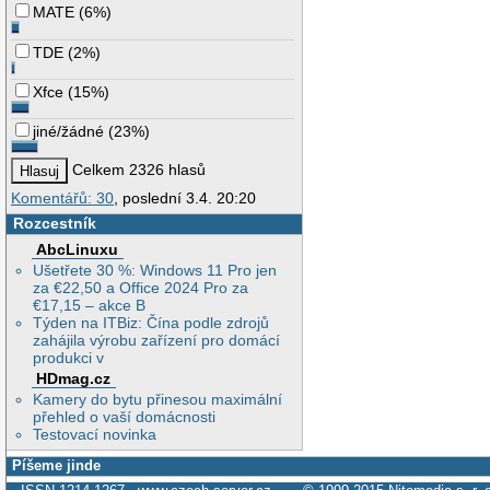
MATE
(
6%
)
TDE
(
2%
)
Xfce
(
15%
)
jiné/žádné
(
23%
)
Celkem 2326 hlasů
Komentářů: 30
, poslední 3.4. 20:20
Rozcestník
AbcLinuxu
Ušetřete 30 %: Windows 11 Pro jen
za €22,50 a Office 2024 Pro za
€17,15 – akce B
Týden na ITBiz: Čína podle zdrojů
zahájila výrobu zařízení pro domácí
produkci v
HDmag.cz
Kamery do bytu přinesou maximální
přehled o vaší domácnosti
Testovací novinka
Píšeme jinde