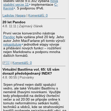
stabilní verze 9.0.302 vydána
nová
stabilní verze 11
implementace
C-
Kermit
. S podporou IPv6.
Ladislav Hagara
|
Komentářů: 0
20 let Pandoc
4.8. 11:11 | Zajímavý článek
První verze konverzního nástroje
Pandoc
byla vydána před 20 lety. Jeho
autor John MacFarlane při tomto výročí
rekapituluje
jednotlivé etapy vývoje
a přidávání nových funkcí – rozšíření
nejen Markdownu a podporu mnoha
dalších formátů.
|🇵🇸
|
Komentářů: 0
Virtuální Bastlírna vol. 65: Už vám
dorazil předobjednaný INDX?
4.8. 00:55 | Pozvánky
Srpen přinesl nejen další spalující
vedro, ale také Virtuální Bastlírnu s
neméně žhavými novinkami. Využijte
tedy předpovědi na deštivý čtvrteční
večer a od 20:00 se připojte online k
tomuto neformálnímu setkání kutilů,
techniků a vědců, kde se strahovskými
bastlíři proberete nejzajímavější věci, na