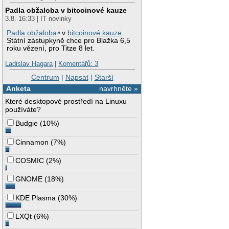
Padla obžaloba v bitcoinové kauze
3.8. 16:33 | IT novinky
Padla obžaloba
v
bitcoinové kauze
.
Státní zástupkyně chce pro Blažka 6,5
roku vězení, pro Titze 8 let.
Ladislav Hagara
|
Komentářů: 3
Centrum
|
Napsat
|
Starší
Anketa
navrhněte »
Které desktopové prostředí na Linuxu
používáte?
Budgie
(
10%
)
Cinnamon
(
7%
)
COSMIC
(
2%
)
GNOME
(
18%
)
KDE Plasma
(
30%
)
LXQt
(
6%
)