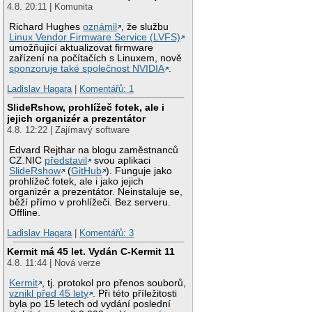
4.8. 20:11 | Komunita
Richard Hughes
oznámil
, že službu
Linux Vendor Firmware Service (LVFS)
umožňující aktualizovat firmware
zařízení na počítačích s Linuxem, nově
sponzoruje také společnost NVIDIA
.
Ladislav Hagara
|
Komentářů: 1
SlideRshow, prohlížeč fotek, ale i
jejich organizér a prezentátor
4.8. 12:22 | Zajímavý software
Edvard Rejthar na blogu zaměstnanců
CZ.NIC
představil
svou aplikaci
SlideRshow
(
GitHub
). Funguje jako
prohlížeč fotek, ale i jako jejich
organizér a prezentátor. Neinstaluje se,
běží přímo v prohlížeči. Bez serveru.
Offline.
Ladislav Hagara
|
Komentářů: 3
Kermit má 45 let. Vydán C-Kermit 11
4.8. 11:44 | Nová verze
Kermit
, tj. protokol pro přenos souborů,
vznikl před 45 lety
. Při této příležitosti
byla po 15 letech od vydání poslední