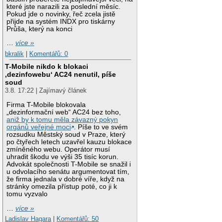
které jste narazili za poslední měsíc.
Pokud jde o novinky, řeč zcela jistě
přijde na systém INDX pro tiskárny
Průša, který na konci
…
více »
bkralik
|
Komentářů: 0
T-Mobile nikdo k blokaci
‚dezinfowebu‘ AC24 nenutil, píše
soud
3.8. 17:22 | Zajímavý článek
Firma T-Mobile blokovala
„dezinformační web“ AC24 bez toho,
aniž by k tomu měla závazný pokyn
orgánů veřejné moci
. Píše to ve svém
rozsudku Městský soud v Praze, který
po čtyřech letech uzavřel kauzu blokace
zmíněného webu. Operátor musí
uhradit škodu ve výši 35 tisíc korun.
Advokát společnosti T-Mobile se snažil i
u odvolacího senátu argumentovat tím,
že firma jednala v dobré víře, když na
stránky omezila přístup poté, co ji k
tomu vyzvalo
…
více »
Ladislav Hagara
|
Komentářů: 50