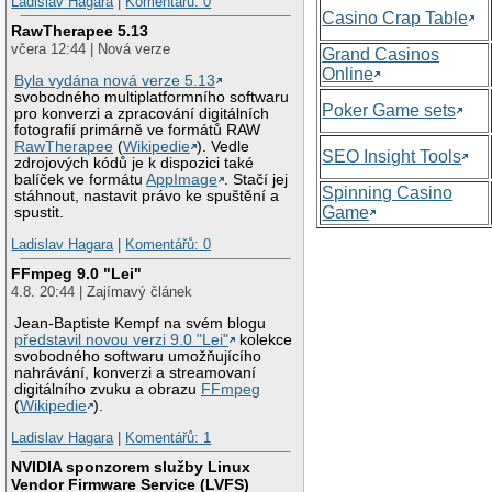
Ladislav Hagara
|
Komentářů: 0
Casino Crap Table
RawTherapee 5.13
včera 12:44 | Nová verze
Grand Casinos
Online
Byla vydána nová verze 5.13
svobodného multiplatformního softwaru
Poker Game sets
pro konverzi a zpracování digitálních
fotografií primárně ve formátů RAW
RawTherapee
(
Wikipedie
). Vedle
SEO Insight Tools
zdrojových kódů je k dispozici také
balíček ve formátu
AppImage
. Stačí jej
Spinning Casino
stáhnout, nastavit právo ke spuštění a
Game
spustit.
Ladislav Hagara
|
Komentářů: 0
FFmpeg 9.0 "Lei"
4.8. 20:44 | Zajímavý článek
Jean-Baptiste Kempf na svém blogu
představil novou verzi 9.0 "Lei"
kolekce
svobodného softwaru umožňujícího
nahrávání, konverzi a streamovaní
digitálního zvuku a obrazu
FFmpeg
(
Wikipedie
).
Ladislav Hagara
|
Komentářů: 1
NVIDIA sponzorem služby Linux
Vendor Firmware Service (LVFS)