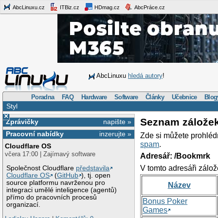
AbcLinuxu.cz
ITBiz.cz
HDmag.cz
AbcPráce.cz
AbcLinuxu
hledá autory
!
Poradna
FAQ
Hardware
Software
Články
Učebnice
Blog
Styl
×
Seznam zálože
Zprávičky
napište »
Pracovní nabídky
inzerujte »
Zde si můžete prohléd
spam
.
Cloudflare OS
včera 17:00 | Zajímavý software
Adresář: /Bookmrk
V tomto adresáři zálož
Společnost Cloudflare
představila
Cloudflare OS
(
GitHub
), tj. open
source platformu navrženou pro
Název
integraci umělé inteligence (agentů)
přímo do pracovních procesů
Bonus Poker
organizací.
Games