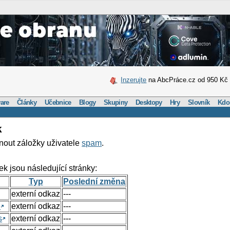
Inzerujte
na AbcPráce.cz od 950 Kč
are
Články
Učebnice
Blogy
Skupiny
Desktopy
Hry
Slovník
Kdo
k
nout záložky uživatele
spam
.
ek jsou následující stránky:
Typ
Poslední změna
externí odkaz
---
e
externí odkaz
---
s
externí odkaz
---