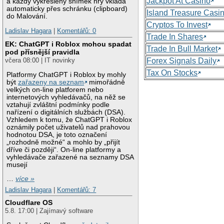
Jackpot At Casino
a každý vykreslený snímek hry vkládá
automaticky přes schránku (clipboard)
Island Treasure Casi
do Malování.
Cryptos To Invest
Ladislav Hagara
|
Komentářů: 0
Trade In Shares
EK: ChatGPT i Roblox mohou spadat
Trade In Bull Market
pod přísnější pravidla
Forex Signals Daily
včera 08:00 | IT novinky
Tax On Stocks
Platformy ChatGPT i Roblox by mohly
být
zařazeny na seznam
mimořádně
velkých on-line platforem nebo
internetových vyhledávačů, na něž se
vztahují zvláštní podmínky podle
nařízení o digitálních službách (DSA).
Vzhledem k tomu, že ChatGPT i Roblox
oznámily počet uživatelů nad prahovou
hodnotou DSA, je toto označení
„rozhodně možné“ a mohlo by „přijít
dříve či později“. On-line platformy a
vyhledávače zařazené na seznamy DSA
musejí
…
více »
Ladislav Hagara
|
Komentářů: 7
Cloudflare OS
5.8. 17:00 | Zajímavý software