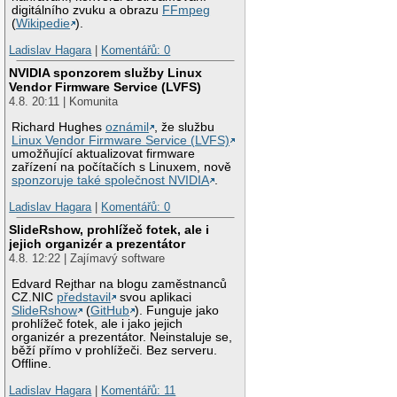
digitálního zvuku a obrazu
FFmpeg
(
Wikipedie
).
Ladislav Hagara
|
Komentářů: 0
NVIDIA sponzorem služby Linux
Vendor Firmware Service (LVFS)
4.8. 20:11 | Komunita
Richard Hughes
oznámil
, že službu
Linux Vendor Firmware Service (LVFS)
umožňující aktualizovat firmware
zařízení na počítačích s Linuxem, nově
sponzoruje také společnost NVIDIA
.
Ladislav Hagara
|
Komentářů: 0
SlideRshow, prohlížeč fotek, ale i
jejich organizér a prezentátor
4.8. 12:22 | Zajímavý software
Edvard Rejthar na blogu zaměstnanců
CZ.NIC
představil
svou aplikaci
SlideRshow
(
GitHub
). Funguje jako
prohlížeč fotek, ale i jako jejich
organizér a prezentátor. Neinstaluje se,
běží přímo v prohlížeči. Bez serveru.
Offline.
Ladislav Hagara
|
Komentářů: 11