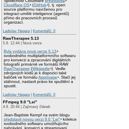
Společnost Cloudflare
představila
Cloudflare OS
(
GitHub
), tj. open
source platformu navrženou pro
integraci umělé inteligence (agentů)
přímo do pracovních procesů
organizací.
Ladislav Hagara
|
Komentářů: 0
RawTherapee 5.13
5.8. 12:44 | Nová verze
Byla vydána nová verze 5.13
svobodného multiplatformního softwaru
pro konverzi a zpracování digitálních
fotografií primárně ve formátů RAW
RawTherapee
(
Wikipedie
). Vedle
zdrojových kódů je k dispozici také
balíček ve formátu
AppImage
. Stačí jej
stáhnout, nastavit právo ke spuštění a
spustit.
Ladislav Hagara
|
Komentářů: 0
FFmpeg 9.0 "Lei"
4.8. 20:44 | Zajímavý článek
Jean-Baptiste Kempf na svém blogu
představil novou verzi 9.0 "Lei"
kolekce
svobodného softwaru umožňujícího
nahrávání, konverzi a streamovaní