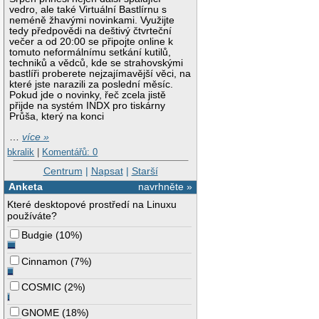
vedro, ale také Virtuální Bastlírnu s
neméně žhavými novinkami. Využijte
tedy předpovědi na deštivý čtvrteční
večer a od 20:00 se připojte online k
tomuto neformálnímu setkání kutilů,
techniků a vědců, kde se strahovskými
bastlíři proberete nejzajímavější věci, na
které jste narazili za poslední měsíc.
Pokud jde o novinky, řeč zcela jistě
přijde na systém INDX pro tiskárny
Průša, který na konci
…
více »
bkralik
|
Komentářů: 0
Centrum
|
Napsat
|
Starší
Anketa
navrhněte »
Které desktopové prostředí na Linuxu
používáte?
Budgie
(
10%
)
Cinnamon
(
7%
)
COSMIC
(
2%
)
GNOME
(
18%
)