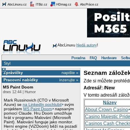
AbcLinuxu.cz
ITBiz.cz
HDmag.cz
AbcPráce.cz
AbcLinuxu
hledá autory
!
Poradna
FAQ
Hardware
Softw
Styl
×
Seznam zálože
Zprávičky
napište »
Pracovní nabídky
inzerujte »
Zde si můžete prohléd
MS Paint Doom
Adresář: /New
dnes 12:44 | Humor
V tomto adresáři zálož
Mark Russinovich (CTO v Microsoft
Název
Azure) se
na LinkedIn pochlubil
svým
projektem
MS Paint Doom
napsaným
About Crown Casino
pomocí Claude. Hru Doom umožňuje
Casino Majestic Prid
hrát v programu Malování (Microsoft
Paint). Malování funguje jako monitor.
Casinos Cash Check
Herní engine (ViZDoom) běží na pozadí