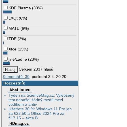
KDE Plasma
(
30%
)
LXQt
(
6%
)
MATE
(
6%
)
TDE
(
2%
)
Xfce
(
15%
)
jiné/žádné
(
23%
)
Celkem 2337 hlasů
Komentářů: 30
, poslední 3.4. 20:20
Rozcestník
AbcLinuxu
Týden na ScienceMag.cz: Vylepšený
test nenašel žádný rozdíl mezi
vodíkem a antiv
Ušetřete 30 %: Windows 11 Pro jen
za €22,50 a Office 2024 Pro za
€17,15 – akce B
HDmag.cz