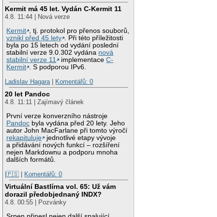
Kermit má 45 let. Vydán C-Kermit 11
4.8. 11:44 | Nová verze
Kermit
, tj. protokol pro přenos souborů,
vznikl před 45 lety
. Při této příležitosti
byla po 15 letech od vydání poslední
stabilní verze 9.0.302 vydána
nová
stabilní verze 11
implementace
C-
Kermit
. S podporou IPv6.
Ladislav Hagara
|
Komentářů: 0
20 let Pandoc
4.8. 11:11 | Zajímavý článek
První verze konverzního nástroje
Pandoc
byla vydána před 20 lety. Jeho
autor John MacFarlane při tomto výročí
rekapituluje
jednotlivé etapy vývoje
a přidávání nových funkcí – rozšíření
nejen Markdownu a podporu mnoha
dalších formátů.
|🇵🇸
|
Komentářů: 0
Virtuální Bastlírna vol. 65: Už vám
dorazil předobjednaný INDX?
4.8. 00:55 | Pozvánky
Srpen přinesl nejen další spalující