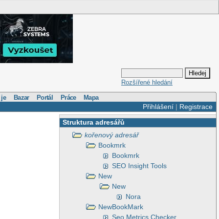
Rozšířené hledání
 je
Bazar
Portál
Práce
Mapa
Přihlášení
|
Registrace
Struktura adresářů
kořenový adresář
Bookmrk
Bookmrk
SEO Insight Tools
New
New
Nora
NewBookMark
Seo Metrics Checker