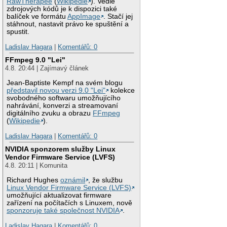
RawTherapee
(
Wikipedie
). Vedle
zdrojových kódů je k dispozici také
balíček ve formátu
AppImage
. Stačí jej
stáhnout, nastavit právo ke spuštění a
spustit.
Ladislav Hagara
|
Komentářů: 0
FFmpeg 9.0 "Lei"
4.8. 20:44 | Zajímavý článek
Jean-Baptiste Kempf na svém blogu
představil novou verzi 9.0 "Lei"
kolekce
svobodného softwaru umožňujícího
nahrávání, konverzi a streamovaní
digitálního zvuku a obrazu
FFmpeg
(
Wikipedie
).
Ladislav Hagara
|
Komentářů: 0
NVIDIA sponzorem služby Linux
Vendor Firmware Service (LVFS)
4.8. 20:11 | Komunita
Richard Hughes
oznámil
, že službu
Linux Vendor Firmware Service (LVFS)
umožňující aktualizovat firmware
zařízení na počítačích s Linuxem, nově
sponzoruje také společnost NVIDIA
.
Ladislav Hagara
|
Komentářů: 0