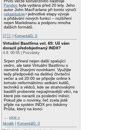
První verze konverzního nástroje
Pandoc
byla vydána před 20 lety. Jeho
autor John MacFarlane při tomto výročí
rekapituluje
jednotlivé etapy vývoje
a přidávání nových funkcí – rozšíření
nejen Markdownu a podporu mnoha
dalších formátů.
|🇵🇸
|
Komentářů: 0
Virtuální Bastlírna vol. 65: Už vám
dorazil předobjednaný INDX?
4.8. 00:55 | Pozvánky
Srpen přinesl nejen další spalující
vedro, ale také Virtuální Bastlírnu s
neméně žhavými novinkami. Využijte
tedy předpovědi na deštivý čtvrteční
večer a od 20:00 se připojte online k
tomuto neformálnímu setkání kutilů,
techniků a vědců, kde se strahovskými
bastlíři proberete nejzajímavější věci, na
které jste narazili za poslední měsíc.
Pokud jde o novinky, řeč zcela jistě
přijde na systém INDX pro tiskárny
Průša, který na konci
…
více »
bkralik
|
Komentářů: 0