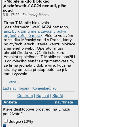
T-Mobile nikdo k blokaci
‚dezinfowebu‘ AC24 nenutil, píše
soud
3.8. 17:22 | Zajímavý článek
Firma T-Mobile blokovala
„dezinformační web“ AC24 bez toho,
aniž by k tomu měla závazný pokyn
orgánů veřejné moci
. Píše to ve svém
rozsudku Městský soud v Praze, který
po čtyřech letech uzavřel kauzu blokace
zmíněného webu. Operátor musí
uhradit škodu ve výši 35 tisíc korun.
Advokát společnosti T-Mobile se snažil i
u odvolacího senátu argumentovat tím,
že firma jednala v dobré víře, když na
stránky omezila přístup poté, co ji k
tomu vyzvalo
…
více »
Ladislav Hagara
|
Komentářů: 70
Centrum
|
Napsat
|
Starší
Anketa
navrhněte »
Které desktopové prostředí na Linuxu
používáte?
Budgie
(
10%
)