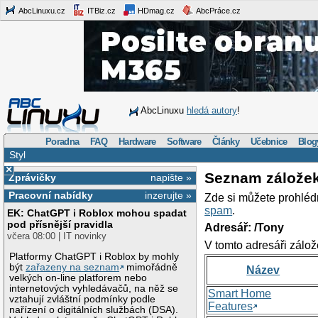
AbcLinuxu.cz
ITBiz.cz
HDmag.cz
AbcPráce.cz
AbcLinuxu
hledá autory
!
Poradna
FAQ
Hardware
Software
Články
Učebnice
Blog
Styl
×
Seznam zálože
Zprávičky
napište »
Pracovní nabídky
inzerujte »
Zde si můžete prohléd
spam
.
EK: ChatGPT i Roblox mohou spadat
pod přísnější pravidla
Adresář: /Tony
včera 08:00 | IT novinky
V tomto adresáři zálož
Platformy ChatGPT i Roblox by mohly
být
zařazeny na seznam
mimořádně
Název
velkých on-line platforem nebo
internetových vyhledávačů, na něž se
Smart Home
vztahují zvláštní podmínky podle
Features
nařízení o digitálních službách (DSA).