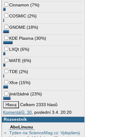
Cinnamon
(
7%
)
COSMIC
(
2%
)
GNOME
(
18%
)
KDE Plasma
(
30%
)
LXQt
(
6%
)
MATE
(
6%
)
TDE
(
2%
)
Xfce
(
15%
)
jiné/žádné
(
23%
)
Celkem 2333 hlasů
Komentářů: 30
, poslední 3.4. 20:20
Rozcestník
AbcLinuxu
Týden na ScienceMag.cz: Vylepšený