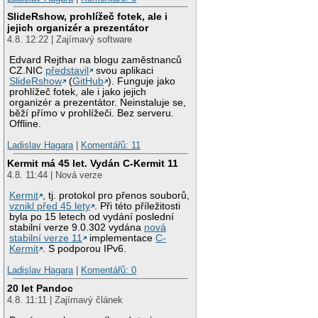
SlideRshow, prohlížeč fotek, ale i
jejich organizér a prezentátor
4.8. 12:22 | Zajímavý software
Edvard Rejthar na blogu zaměstnanců
CZ.NIC
představil
svou aplikaci
SlideRshow
(
GitHub
). Funguje jako
prohlížeč fotek, ale i jako jejich
organizér a prezentátor. Neinstaluje se,
běží přímo v prohlížeči. Bez serveru.
Offline.
Ladislav Hagara
|
Komentářů: 11
Kermit má 45 let. Vydán C-Kermit 11
4.8. 11:44 | Nová verze
Kermit
, tj. protokol pro přenos souborů,
vznikl před 45 lety
. Při této příležitosti
byla po 15 letech od vydání poslední
stabilní verze 9.0.302 vydána
nová
stabilní verze 11
implementace
C-
Kermit
. S podporou IPv6.
Ladislav Hagara
|
Komentářů: 0
20 let Pandoc
4.8. 11:11 | Zajímavý článek