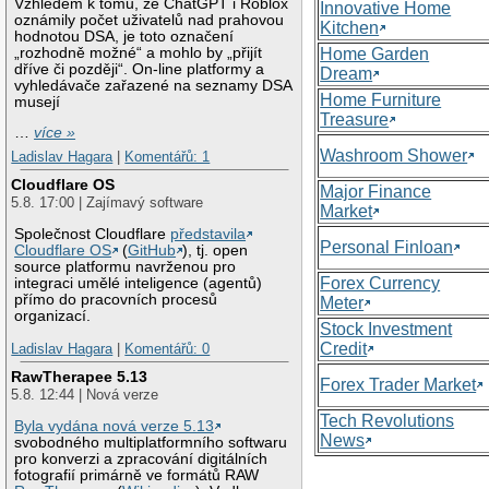
Vzhledem k tomu, že ChatGPT i Roblox
Innovative Home
oznámily počet uživatelů nad prahovou
Kitchen
hodnotou DSA, je toto označení
„rozhodně možné“ a mohlo by „přijít
Home Garden
dříve či později“. On-line platformy a
Dream
vyhledávače zařazené na seznamy DSA
Home Furniture
musejí
Treasure
…
více »
Washroom Shower
Ladislav Hagara
|
Komentářů: 1
Cloudflare OS
Major Finance
5.8. 17:00 | Zajímavý software
Market
Společnost Cloudflare
představila
Personal Finloan
Cloudflare OS
(
GitHub
), tj. open
source platformu navrženou pro
Forex Currency
integraci umělé inteligence (agentů)
přímo do pracovních procesů
Meter
organizací.
Stock Investment
Credit
Ladislav Hagara
|
Komentářů: 0
RawTherapee 5.13
Forex Trader Market
5.8. 12:44 | Nová verze
Tech Revolutions
Byla vydána nová verze 5.13
News
svobodného multiplatformního softwaru
pro konverzi a zpracování digitálních
fotografií primárně ve formátů RAW