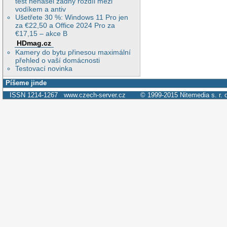
test nenašel žádný rozdíl mezi
vodíkem a antiv
Ušetřete 30 %: Windows 11 Pro jen
za €22,50 a Office 2024 Pro za
€17,15 – akce B
HDmag.cz
Kamery do bytu přinesou maximální
přehled o vaší domácnosti
Testovací novinka
Píšeme jinde
ISSN 1214-1267
www.czech-server.cz
© 1999-2015
Nitemedia s. r. 