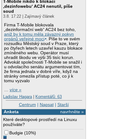
T-Mobile nikdo k blokaci
‚dezinfowebu‘ AC24 nenutil, píše
soud
3.8. 17:22 | Zajímavý článek
Firma T-Mobile blokovala
„dezinformační web“ AC24 bez toho,
aniž by k tomu měla závazný pokyn
orgánů veřejné moci
. Píše to ve svém
rozsudku Městský soud v Praze, který
po čtyřech letech uzavřel kauzu blokace
zmíněného webu. Operátor musí
uhradit škodu ve výši 35 tisíc korun.
Advokát společnosti T-Mobile se snažil i
u odvolacího senátu argumentovat tím,
že firma jednala v dobré víře, když na
stránky omezila přístup poté, co ji k
tomu vyzvalo
…
více »
Ladislav Hagara
|
Komentářů: 63
Centrum
|
Napsat
|
Starší
Anketa
navrhněte »
Které desktopové prostředí na Linuxu
používáte?
Budgie
(
10%
)