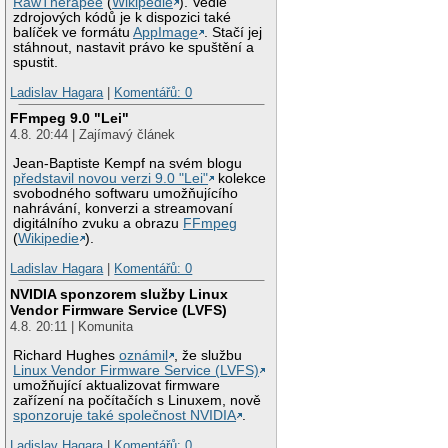
RawTherapee
(
Wikipedie
). Vedle
zdrojových kódů je k dispozici také
balíček ve formátu
AppImage
. Stačí jej
stáhnout, nastavit právo ke spuštění a
spustit.
Ladislav Hagara
|
Komentářů: 0
FFmpeg 9.0 "Lei"
4.8. 20:44 | Zajímavý článek
Jean-Baptiste Kempf na svém blogu
představil novou verzi 9.0 "Lei"
kolekce
svobodného softwaru umožňujícího
nahrávání, konverzi a streamovaní
digitálního zvuku a obrazu
FFmpeg
(
Wikipedie
).
Ladislav Hagara
|
Komentářů: 0
NVIDIA sponzorem služby Linux
Vendor Firmware Service (LVFS)
4.8. 20:11 | Komunita
Richard Hughes
oznámil
, že službu
Linux Vendor Firmware Service (LVFS)
umožňující aktualizovat firmware
zařízení na počítačích s Linuxem, nově
sponzoruje také společnost NVIDIA
.
Ladislav Hagara
|
Komentářů: 0