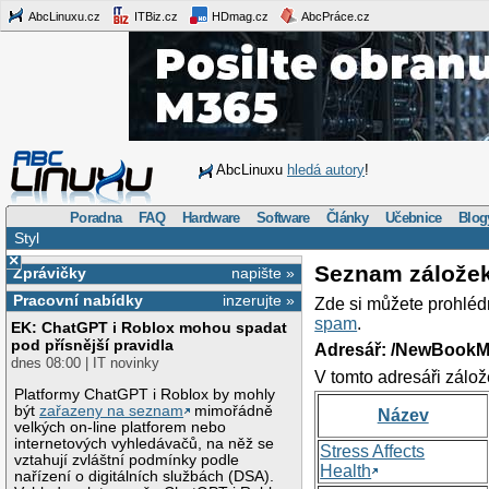
AbcLinuxu.cz
ITBiz.cz
HDmag.cz
AbcPráce.cz
AbcLinuxu
hledá autory
!
Poradna
FAQ
Hardware
Software
Články
Učebnice
Blog
Styl
×
Seznam zálože
Zprávičky
napište »
Pracovní nabídky
inzerujte »
Zde si můžete prohléd
spam
.
EK: ChatGPT i Roblox mohou spadat
pod přísnější pravidla
Adresář: /NewBookM
dnes 08:00 | IT novinky
V tomto adresáři zálož
Platformy ChatGPT i Roblox by mohly
být
zařazeny na seznam
mimořádně
Název
velkých on-line platforem nebo
internetových vyhledávačů, na něž se
Stress Affects
vztahují zvláštní podmínky podle
Health
nařízení o digitálních službách (DSA).