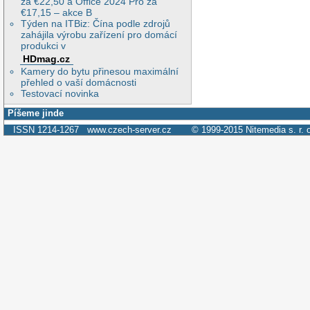
za €22,50 a Office 2024 Pro za
€17,15 – akce B
Týden na ITBiz: Čína podle zdrojů
zahájila výrobu zařízení pro domácí
produkci v
HDmag.cz
Kamery do bytu přinesou maximální
přehled o vaší domácnosti
Testovací novinka
Píšeme jinde
ISSN 1214-1267
www.czech-server.cz
© 1999-2015
Nitemedia s. r. 