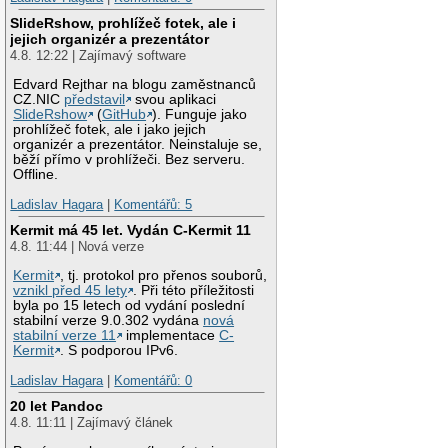
SlideRshow, prohlížeč fotek, ale i
jejich organizér a prezentátor
4.8. 12:22 | Zajímavý software
Edvard Rejthar na blogu zaměstnanců
CZ.NIC
představil
svou aplikaci
SlideRshow
(
GitHub
). Funguje jako
prohlížeč fotek, ale i jako jejich
organizér a prezentátor. Neinstaluje se,
běží přímo v prohlížeči. Bez serveru.
Offline.
Ladislav Hagara
|
Komentářů: 5
Kermit má 45 let. Vydán C-Kermit 11
4.8. 11:44 | Nová verze
Kermit
, tj. protokol pro přenos souborů,
vznikl před 45 lety
. Při této příležitosti
byla po 15 letech od vydání poslední
stabilní verze 9.0.302 vydána
nová
stabilní verze 11
implementace
C-
Kermit
. S podporou IPv6.
Ladislav Hagara
|
Komentářů: 0
20 let Pandoc
4.8. 11:11 | Zajímavý článek