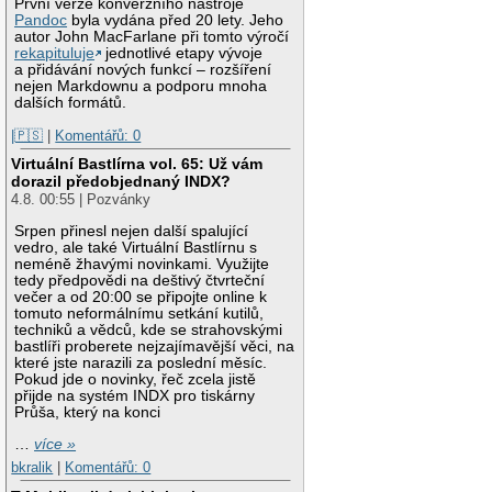
První verze konverzního nástroje
Pandoc
byla vydána před 20 lety. Jeho
autor John MacFarlane při tomto výročí
rekapituluje
jednotlivé etapy vývoje
a přidávání nových funkcí – rozšíření
nejen Markdownu a podporu mnoha
dalších formátů.
|🇵🇸
|
Komentářů: 0
Virtuální Bastlírna vol. 65: Už vám
dorazil předobjednaný INDX?
4.8. 00:55 | Pozvánky
Srpen přinesl nejen další spalující
vedro, ale také Virtuální Bastlírnu s
neméně žhavými novinkami. Využijte
tedy předpovědi na deštivý čtvrteční
večer a od 20:00 se připojte online k
tomuto neformálnímu setkání kutilů,
techniků a vědců, kde se strahovskými
bastlíři proberete nejzajímavější věci, na
které jste narazili za poslední měsíc.
Pokud jde o novinky, řeč zcela jistě
přijde na systém INDX pro tiskárny
Průša, který na konci
…
více »
bkralik
|
Komentářů: 0