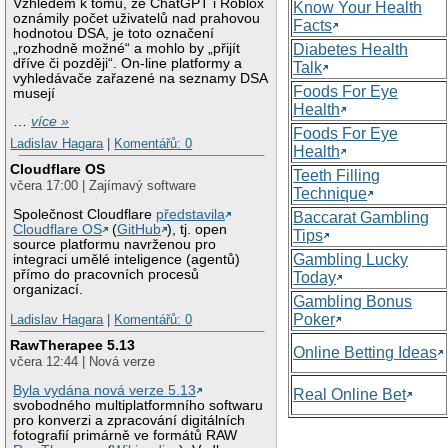
Vzhledem k tomu, že ChatGPT i Roblox
Know Your Health
oznámily počet uživatelů nad prahovou
Facts
hodnotou DSA, je toto označení
„rozhodně možné“ a mohlo by „přijít
Diabetes Health
dříve či později“. On-line platformy a
Talk
vyhledávače zařazené na seznamy DSA
Foods For Eye
musejí
Health
…
více »
Foods For Eye
Ladislav Hagara
|
Komentářů: 0
Health
Cloudflare OS
Teeth Filling
včera 17:00 | Zajímavý software
Technique
Společnost Cloudflare
představila
Baccarat Gambling
Cloudflare OS
(
GitHub
), tj. open
Tips
source platformu navrženou pro
Gambling Lucky
integraci umělé inteligence (agentů)
přímo do pracovních procesů
Today
organizací.
Gambling Bonus
Poker
Ladislav Hagara
|
Komentářů: 0
RawTherapee 5.13
Online Betting Ideas
včera 12:44 | Nová verze
Byla vydána nová verze 5.13
Real Online Bet
svobodného multiplatformního softwaru
pro konverzi a zpracování digitálních
fotografií primárně ve formátů RAW