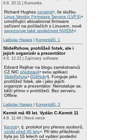
4.8. 20:11 | Komunita
Richard Hughes
oznámil
, že službu
Linux Vendor Firmware Service (LVFS)
umožňující aktualizovat firmware
zařízení na počítačích s Linuxem, nově
sponzoruje také společnost NVIDIA
.
Ladislav Hagara
|
Komentářů: 1
SlideRshow, prohlížeč fotek, ale i
jejich organizér a prezentátor
4.8. 12:22 | Zajímavý software
Edvard Rejthar na blogu zaměstnanců
CZ.NIC
představil
svou aplikaci
SlideRshow
(
GitHub
). Funguje jako
prohlížeč fotek, ale i jako jejich
organizér a prezentátor. Neinstaluje se,
běží přímo v prohlížeči. Bez serveru.
Offline.
Ladislav Hagara
|
Komentářů: 3
Kermit má 45 let. Vydán C-Kermit 11
4.8. 11:44 | Nová verze
Kermit
, tj. protokol pro přenos souborů,
vznikl před 45 lety
. Při této příležitosti
byla po 15 letech od vydání poslední