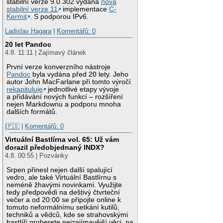
stabilní verze 9.0.302 vydána
nová
stabilní verze 11
implementace
C-
Kermit
. S podporou IPv6.
Ladislav Hagara
|
Komentářů: 0
20 let Pandoc
4.8. 11:11 | Zajímavý článek
První verze konverzního nástroje
Pandoc
byla vydána před 20 lety. Jeho
autor John MacFarlane při tomto výročí
rekapituluje
jednotlivé etapy vývoje
a přidávání nových funkcí – rozšíření
nejen Markdownu a podporu mnoha
dalších formátů.
|🇵🇸
|
Komentářů: 0
Virtuální Bastlírna vol. 65: Už vám
dorazil předobjednaný INDX?
4.8. 00:55 | Pozvánky
Srpen přinesl nejen další spalující
vedro, ale také Virtuální Bastlírnu s
neméně žhavými novinkami. Využijte
tedy předpovědi na deštivý čtvrteční
večer a od 20:00 se připojte online k
tomuto neformálnímu setkání kutilů,
techniků a vědců, kde se strahovskými
bastlíři proberete nejzajímavější věci, na