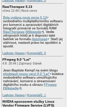
Ladislav Hagara
|
Komentářů: 0
RawTherapee 5.13
včera 12:44 | Nová verze
Byla vydána nová verze 5.13
svobodného multiplatformního softwaru
pro konverzi a zpracování digitálních
fotografií primárně ve formátů RAW
RawTherapee
(
Wikipedie
). Vedle
zdrojových kódů je k dispozici také
balíček ve formátu
AppImage
. Stačí jej
stáhnout, nastavit právo ke spuštění a
spustit.
Ladislav Hagara
|
Komentářů: 0
FFmpeg 9.0 "Lei"
4.8. 20:44 | Zajímavý článek
Jean-Baptiste Kempf na svém blogu
představil novou verzi 9.0 "Lei"
kolekce
svobodného softwaru umožňujícího
nahrávání, konverzi a streamovaní
digitálního zvuku a obrazu
FFmpeg
(
Wikipedie
).
Ladislav Hagara
|
Komentářů: 1
NVIDIA sponzorem služby Linux
Vendor Firmware Service (LVFS)