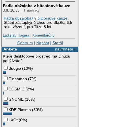
Padla obžaloba v bitcoinové kauze
3.8. 16:33 | IT novinky
Padla obžaloba
v
bitcoinové kauze
.
Státní zástupkyně chce pro Blažka 6,5
roku vězení, pro Titze 8 let.
Ladislav Hagara
|
Komentářů: 3
Centrum
|
Napsat
|
Starší
Anketa
navrhněte »
Které desktopové prostředí na Linuxu
používáte?
Budgie
(
10%
)
Cinnamon
(
7%
)
COSMIC
(
2%
)
GNOME
(
18%
)
KDE Plasma
(
30%
)
LXQt
(
6%
)