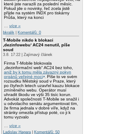
které jste narazili za poslední měsíc.
Pokud jde o novinky, řeč zcela jistě
přijde na systém INDX pro tiskárny
Průša, který na konci
…
více »
bkralik
|
Komentářů: 0
T-Mobile nikdo k blokaci
‚dezinfowebu‘ AC24 nenutil, píše
soud
3.8. 17:22 | Zajímavý článek
Firma T-Mobile blokovala
„dezinformační web“ AC24 bez toho,
aniž by k tomu měla závazný pokyn
orgánů veřejné moci
. Píše to ve svém
rozsudku Městský soud v Praze, který
po čtyřech letech uzavřel kauzu blokace
zmíněného webu. Operátor musí
uhradit škodu ve výši 35 tisíc korun.
Advokát společnosti T-Mobile se snažil i
u odvolacího senátu argumentovat tím,
že firma jednala v dobré víře, když na
stránky omezila přístup poté, co ji k
tomu vyzvalo
…
více »
Ladislav Hagara
|
Komentářů: 50