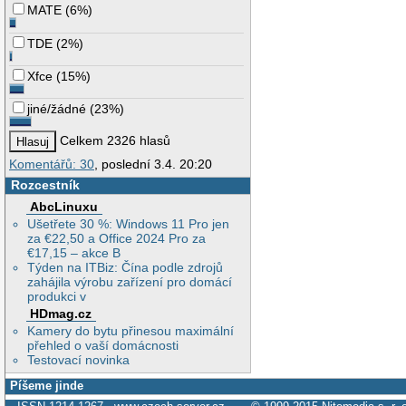
MATE
(
6%
)
TDE
(
2%
)
Xfce
(
15%
)
jiné/žádné
(
23%
)
Celkem 2326 hlasů
Komentářů: 30
, poslední 3.4. 20:20
Rozcestník
AbcLinuxu
Ušetřete 30 %: Windows 11 Pro jen
za €22,50 a Office 2024 Pro za
€17,15 – akce B
Týden na ITBiz: Čína podle zdrojů
zahájila výrobu zařízení pro domácí
produkci v
HDmag.cz
Kamery do bytu přinesou maximální
přehled o vaší domácnosti
Testovací novinka
Píšeme jinde