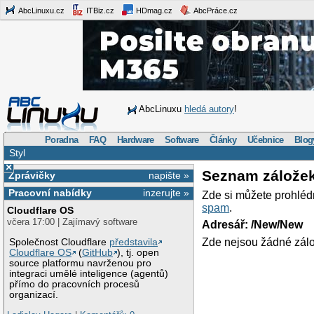
AbcLinuxu.cz
ITBiz.cz
HDmag.cz
AbcPráce.cz
AbcLinuxu
hledá autory
!
Poradna
FAQ
Hardware
Software
Články
Učebnice
Blog
Styl
×
Seznam zálože
Zprávičky
napište »
Pracovní nabídky
inzerujte »
Zde si můžete prohléd
spam
.
Cloudflare OS
včera 17:00 | Zajímavý software
Adresář: /New/New
Zde nejsou žádné zálo
Společnost Cloudflare
představila
Cloudflare OS
(
GitHub
), tj. open
source platformu navrženou pro
integraci umělé inteligence (agentů)
přímo do pracovních procesů
organizací.