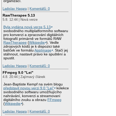
organizací.
Ladislav Hagara
|
Komentářů: 0
RawTherapee 5.13
5.8. 12:44 | Nová verze
Byla vydána nová verze 5.13
svobodného multiplatformního softwaru
pro konverzi a zpracování digitálních
fotografií primárně ve formátů RAW
RawTherapee
(
Wikipedie
). Vedle
zdrojových kódů je k dispozici také
balíček ve formátu
AppImage
. Stačí jej
stáhnout, nastavit právo ke spuštění a
spustit.
Ladislav Hagara
|
Komentářů: 0
FFmpeg 9.0 "Lei"
4.8. 20:44 | Zajímavý článek
Jean-Baptiste Kempf na svém blogu
představil novou verzi 9.0 "Lei"
kolekce
svobodného softwaru umožňujícího
nahrávání, konverzi a streamovaní
digitálního zvuku a obrazu
FFmpeg
(
Wikipedie
).
Ladislav Hagara
|
Komentářů: 0