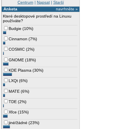
Centrum
|
Napsat
|
Starší
Anketa
navrhněte »
Které desktopové prostředí na Linuxu
používáte?
Budgie
(
10%
)
Cinnamon
(
7%
)
COSMIC
(
2%
)
GNOME
(
18%
)
KDE Plasma
(
30%
)
LXQt
(
6%
)
MATE
(
6%
)
TDE
(
2%
)
Xfce
(
15%
)
jiné/žádné
(
23%
)