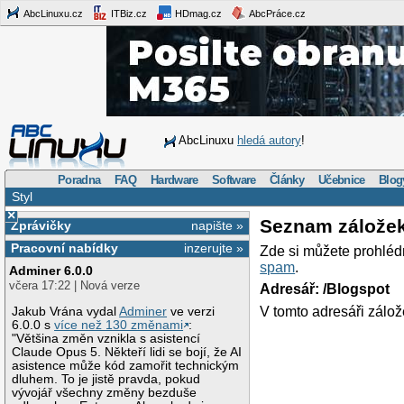
AbcLinuxu.cz
ITBiz.cz
HDmag.cz
AbcPráce.cz
AbcLinuxu
hledá autory
!
Poradna
FAQ
Hardware
Software
Články
Učebnice
Blog
Styl
×
Seznam zálože
Zprávičky
napište »
Pracovní nabídky
inzerujte »
Zde si můžete prohléd
spam
.
Adminer 6.0.0
včera 17:22 | Nová verze
Adresář: /Blogspot
V tomto adresáři zálož
Jakub Vrána vydal
Adminer
ve verzi
6.0.0 s
více než 130 změnami
:
"Většina změn vznikla s asistencí
Claude Opus 5. Někteří lidi se bojí, že AI
asistence může kód zamořit technickým
dluhem. To je jistě pravda, pokud
vývojář všechny změny bezduše