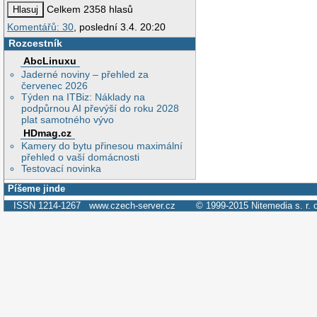
Celkem 2358 hlasů
Komentářů: 30
, poslední 3.4. 20:20
Rozcestník
AbcLinuxu
Jaderné noviny – přehled za
červenec 2026
Týden na ITBiz: Náklady na
podpůrnou AI převýší do roku 2028
plat samotného vývo
HDmag.cz
Kamery do bytu přinesou maximální
přehled o vaší domácnosti
Testovací novinka
Píšeme jinde
ISSN 1214-1267
www.czech-server.cz
© 1999-2015
Nitemedia s. r. 