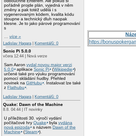
odbouchne Enterem. Ale pokud si
pořádně projde plán, vyjedná v něm
změny a pak totéž udělá i s
vygenerovaným kódem, kvalita kódu
stoupne a technický dluh naopak
klesne. Je to jako párové programování
s
Náz
…
více »
https://bonuspokerga
Ladislav Hagara
|
Komentářů: 0
Sonic Pi 5.0.0
včera 12:44 | Nová verze
Sam Aaron
vydal novou major verzi
5.0.0
aplikace
Sonic Pi
(
Wikipedie
)
určené také pro výuku programování
pomocí skládání hudby. Přehled
novinek na
GitHubu
. Instalovat lze také
z
Flathubu
.
Ladislav Hagara
|
Komentářů: 0
Quake: Dawn of the Machine
8.8. 04:44 | IT novinky
U příležitosti 30. výročí vydání
počítačové hry
Quake
byla
vydána
nová epizoda
s názvem
Dawn of the
Machine
(
Steam
).