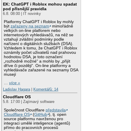
EK: ChatGPT i Roblox mohou spadat
pod přísnější pravidla
6.8. 08:00 | IT novinky
Platformy ChatGPT i Roblox by mohly
být
zařazeny na seznam
mimořádně
velkých on-line platforem nebo
internetových vyhledávačů, na něž se
vztahují zvláštní podmínky podle
nařízení o digitálních službách (DSA).
Vzhledem k tomu, že ChatGPT i Roblox
oznámily počet uživatelů nad prahovou
hodnotou DSA, je toto označení
„rozhodně možné“ a mohlo by „přijít
dříve či později“. On-line platformy a
vyhledávače zařazené na seznamy DSA
musejí
…
více »
Ladislav Hagara
|
Komentářů: 14
Cloudflare OS
5.8. 17:00 | Zajímavý software
Společnost Cloudflare
představila
Cloudflare OS
(
GitHub
), tj. open
source platformu navrženou pro
integraci umělé inteligence (agentů)
přímo do pracovních procesů