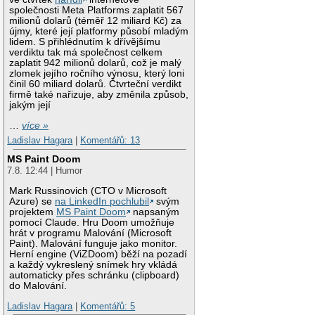
společnosti Meta Platforms zaplatit 567
milionů dolarů (téměř 12 miliard Kč) za
újmy, které její platformy působí mladým
lidem. S přihlédnutím k dřívějšímu
verdiktu tak má společnost celkem
zaplatit 942 milionů dolarů, což je malý
zlomek jejího ročního výnosu, který loni
činil 60 miliard dolarů. Čtvrteční verdikt
firmě také nařizuje, aby změnila způsob,
jakým její
…
více »
Ladislav Hagara
|
Komentářů: 13
MS Paint Doom
7.8. 12:44 | Humor
Mark Russinovich (CTO v Microsoft
Azure) se
na LinkedIn pochlubil
svým
projektem
MS Paint Doom
napsaným
pomocí Claude. Hru Doom umožňuje
hrát v programu Malování (Microsoft
Paint). Malování funguje jako monitor.
Herní engine (ViZDoom) běží na pozadí
a každý vykreslený snímek hry vkládá
automaticky přes schránku (clipboard)
do Malování.
Ladislav Hagara
|
Komentářů: 5