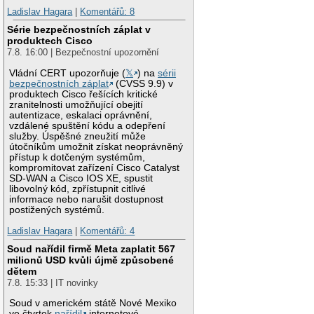
Ladislav Hagara
|
Komentářů: 8
Série bezpečnostních záplat v
produktech Cisco
7.8. 16:00 | Bezpečnostní upozornění
Vládní CERT upozorňuje (
𝕏
) na
sérii
bezpečnostních záplat
(CVSS 9.9) v
produktech Cisco řešících kritické
zranitelnosti umožňující obejití
autentizace, eskalaci oprávnění,
vzdálené spuštění kódu a odepření
služby. Úspěšné zneužití může
útočníkům umožnit získat neoprávněný
přístup k dotčeným systémům,
kompromitovat zařízení Cisco Catalyst
SD-WAN a Cisco IOS XE, spustit
libovolný kód, zpřístupnit citlivé
informace nebo narušit dostupnost
postižených systémů.
Ladislav Hagara
|
Komentářů: 4
Soud nařídil firmě Meta zaplatit 567
milionů USD kvůli újmě způsobené
dětem
7.8. 15:33 | IT novinky
Soud v americkém státě Nové Mexiko
ve čtvrtek
nařídil
internetové