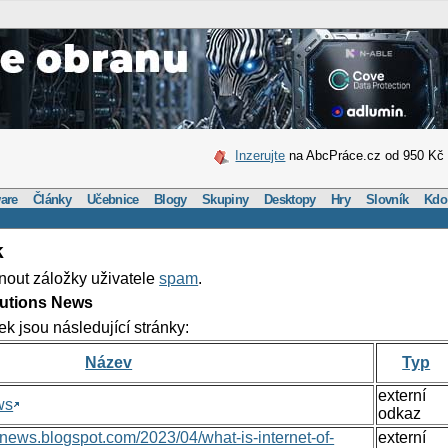
Inzerujte
na AbcPráce.cz od 950 Kč
are
Články
Učebnice
Blogy
Skupiny
Desktopy
Hry
Slovník
Kdo
k
nout záložky uživatele
spam
.
lutions News
ek jsou následující stránky:
Název
Typ
externí
ws
odkaz
nsnews.blogspot.com/2023/04/what-is-internet-of-
externí