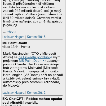
újmy, které její platformy působí mladým
lidem. S přihlédnutím k dřívějšímu
verdiktu tak má společnost celkem
zaplatit 942 milionů dolarů, což je malý
zlomek jejího ročního výnosu, který loni
činil 60 miliard dolarů. Čtvrteční verdikt
firmě také nařizuje, aby změnila způsob,
jakým její
…
více »
Ladislav Hagara
|
Komentářů: 8
MS Paint Doom
včera 12:44 | Humor
Mark Russinovich (CTO v Microsoft
Azure) se
na LinkedIn pochlubil
svým
projektem
MS Paint Doom
napsaným
pomocí Claude. Hru Doom umožňuje
hrát v programu Malování (Microsoft
Paint). Malování funguje jako monitor.
Herní engine (ViZDoom) běží na pozadí
a každý vykreslený snímek hry vkládá
automaticky přes schránku (clipboard)
do Malování.
Ladislav Hagara
|
Komentářů: 2
EK: ChatGPT i Roblox mohou spadat
pod přísnější pravidla