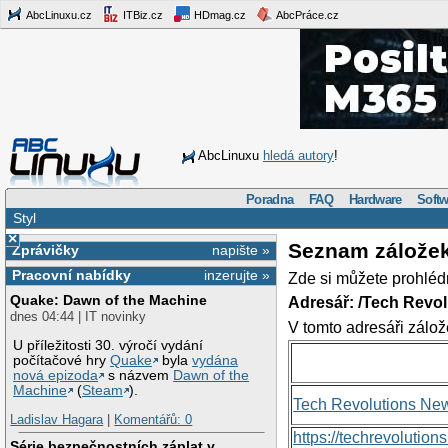
AbcLinuxu.cz
ITBiz.cz
HDmag.cz
AbcPráce.cz
AbcLinuxu
hledá autory
!
Poradna
FAQ
Hardware
Softw
Styl
×
Seznam zálože
Zprávičky
napište »
Pracovní nabídky
inzerujte »
Zde si můžete prohléd
Quake: Dawn of the Machine
Adresář: /Tech Revo
dnes 04:44 | IT novinky
V tomto adresáři zálož
U příležitosti 30. výročí vydání
počítačové hry
Quake
byla
vydána
nová epizoda
s názvem
Dawn of the
Machine
(
Steam
).
Tech Revolutions Ne
Ladislav Hagara
|
Komentářů: 0
https://techrevolutio
Série bezpečnostních záplat v