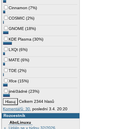
Cinnamon
(
7%
)
COSMIC
(
2%
)
GNOME
(
18%
)
KDE Plasma
(
30%
)
LXQt
(
6%
)
MATE
(
6%
)
TDE
(
2%
)
Xfce
(
15%
)
jiné/žádné
(
23%
)
Celkem 2344 hlasů
Komentářů: 30
, poslední 3.4. 20:20
Rozcestník
AbcLinuxu
Událo se v týdnu 32/2026