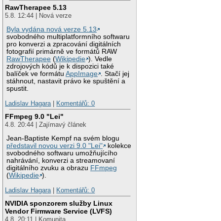
RawTherapee 5.13
5.8. 12:44 | Nová verze
Byla vydána nová verze 5.13
svobodného multiplatformního softwaru
pro konverzi a zpracování digitálních
fotografií primárně ve formátů RAW
RawTherapee
(
Wikipedie
). Vedle
zdrojových kódů je k dispozici také
balíček ve formátu
AppImage
. Stačí jej
stáhnout, nastavit právo ke spuštění a
spustit.
Ladislav Hagara
|
Komentářů: 0
FFmpeg 9.0 "Lei"
4.8. 20:44 | Zajímavý článek
Jean-Baptiste Kempf na svém blogu
představil novou verzi 9.0 "Lei"
kolekce
svobodného softwaru umožňujícího
nahrávání, konverzi a streamovaní
digitálního zvuku a obrazu
FFmpeg
(
Wikipedie
).
Ladislav Hagara
|
Komentářů: 0
NVIDIA sponzorem služby Linux
Vendor Firmware Service (LVFS)
4.8. 20:11 | Komunita