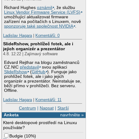
Richard Hughes
oznámil
, že službu
Linux Vendor Firmware Service (LVFS)
umožňující aktualizovat firmware
zařízení na počítačích s Linuxem, nově
sponzoruje také společnost NVIDIA
.
Ladislav Hagara
|
Komentářů: 0
SlideRshow, prohlížeč fotek, ale i
jejich organizér a prezentátor
4.8. 12:22 | Zajímavý software
Edvard Rejthar na blogu zaměstnanců
CZ.NIC
představil
svou aplikaci
SlideRshow
(
GitHub
). Funguje jako
prohlížeč fotek, ale i jako jejich
organizér a prezentátor. Neinstaluje se,
běží přímo v prohlížeči. Bez serveru.
Offline.
Ladislav Hagara
|
Komentářů: 11
Centrum
|
Napsat
|
Starší
Anketa
navrhněte »
Které desktopové prostředí na Linuxu
používáte?
Budgie
(
10%
)