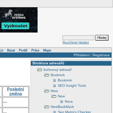
Rozšířené hledání
 je
Bazar
Portál
Práce
Mapa
Přihlášení
|
Registrace
Struktura adresářů
kořenový adresář
Bookmrk
Bookmrk
SEO Insight Tools
Poslední
New
změna
New
Nora
---
NewBookMark
Seo Metrics Checker
---