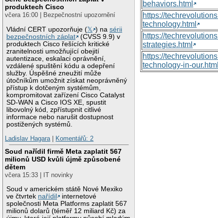
behaviors.html
produktech Cisco
https://techrevoluti
včera 16:00 | Bezpečnostní upozornění
technology.html
Vládní CERT upozorňuje (
𝕏
) na
sérii
https://techrevolutio
bezpečnostních záplat
(CVSS 9.9) v
produktech Cisco řešících kritické
strategies.html
zranitelnosti umožňující obejití
https://techrevolutio
autentizace, eskalaci oprávnění,
technology-in-our.htm
vzdálené spuštění kódu a odepření
služby. Úspěšné zneužití může
útočníkům umožnit získat neoprávněný
přístup k dotčeným systémům,
kompromitovat zařízení Cisco Catalyst
SD-WAN a Cisco IOS XE, spustit
libovolný kód, zpřístupnit citlivé
informace nebo narušit dostupnost
postižených systémů.
Ladislav Hagara
|
Komentářů: 2
Soud nařídil firmě Meta zaplatit 567
milionů USD kvůli újmě způsobené
dětem
včera 15:33 | IT novinky
Soud v americkém státě Nové Mexiko
ve čtvrtek
nařídil
internetové
společnosti Meta Platforms zaplatit 567
milionů dolarů (téměř 12 miliard Kč) za