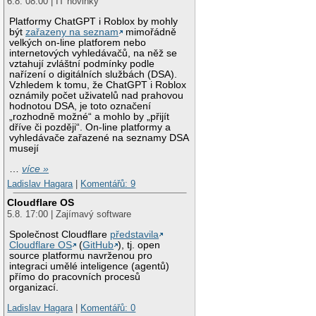
6.8. 08:00 | IT novinky
Platformy ChatGPT i Roblox by mohly
být
zařazeny na seznam
mimořádně
velkých on-line platforem nebo
internetových vyhledávačů, na něž se
vztahují zvláštní podmínky podle
nařízení o digitálních službách (DSA).
Vzhledem k tomu, že ChatGPT i Roblox
oznámily počet uživatelů nad prahovou
hodnotou DSA, je toto označení
„rozhodně možné“ a mohlo by „přijít
dříve či později“. On-line platformy a
vyhledávače zařazené na seznamy DSA
musejí
…
více »
Ladislav Hagara
|
Komentářů: 9
Cloudflare OS
5.8. 17:00 | Zajímavý software
Společnost Cloudflare
představila
Cloudflare OS
(
GitHub
), tj. open
source platformu navrženou pro
integraci umělé inteligence (agentů)
přímo do pracovních procesů
organizací.
Ladislav Hagara
|
Komentářů: 0