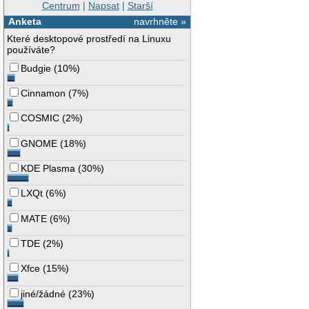
Centrum
|
Napsat
|
Starší
Anketa
navrhněte »
Které desktopové prostředí na Linuxu
používáte?
Budgie
(
10%
)
Cinnamon
(
7%
)
COSMIC
(
2%
)
GNOME
(
18%
)
KDE Plasma
(
30%
)
LXQt
(
6%
)
MATE
(
6%
)
TDE
(
2%
)
Xfce
(
15%
)
jiné/žádné
(
23%
)