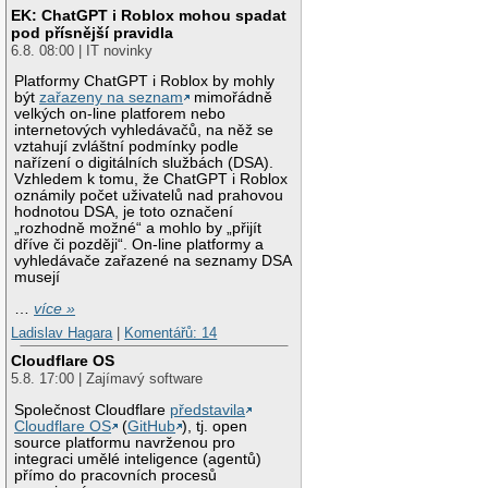
EK: ChatGPT i Roblox mohou spadat
pod přísnější pravidla
6.8. 08:00 | IT novinky
Platformy ChatGPT i Roblox by mohly
být
zařazeny na seznam
mimořádně
velkých on-line platforem nebo
internetových vyhledávačů, na něž se
vztahují zvláštní podmínky podle
nařízení o digitálních službách (DSA).
Vzhledem k tomu, že ChatGPT i Roblox
oznámily počet uživatelů nad prahovou
hodnotou DSA, je toto označení
„rozhodně možné“ a mohlo by „přijít
dříve či později“. On-line platformy a
vyhledávače zařazené na seznamy DSA
musejí
…
více »
Ladislav Hagara
|
Komentářů: 14
Cloudflare OS
5.8. 17:00 | Zajímavý software
Společnost Cloudflare
představila
Cloudflare OS
(
GitHub
), tj. open
source platformu navrženou pro
integraci umělé inteligence (agentů)
přímo do pracovních procesů