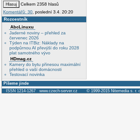
Celkem 2358 hlasů
Komentářů: 30
, poslední 3.4. 20:20
Rozcestník
AbcLinuxu
Jaderné noviny – přehled za
červenec 2026
Týden na ITBiz: Náklady na
podpůrnou AI převýší do roku 2028
plat samotného vývo
HDmag.cz
Kamery do bytu přinesou maximální
přehled o vaší domácnosti
Testovací novinka
Píšeme jinde
ISSN 1214-1267
www.czech-server.cz
© 1999-2015
Nitemedia s. r. 