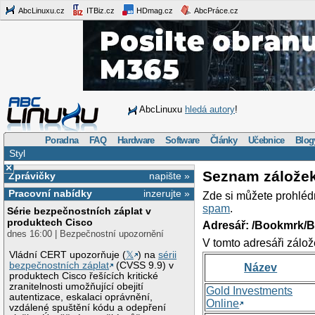
AbcLinuxu.cz
ITBiz.cz
HDmag.cz
AbcPráce.cz
AbcLinuxu
hledá autory
!
Poradna
FAQ
Hardware
Software
Články
Učebnice
Blog
Styl
×
Seznam zálože
Zprávičky
napište »
Pracovní nabídky
inzerujte »
Zde si můžete prohléd
spam
.
Série bezpečnostních záplat v
produktech Cisco
Adresář: /Bookmrk/
dnes 16:00 | Bezpečnostní upozornění
V tomto adresáři zálož
Vládní CERT upozorňuje (
𝕏
) na
sérii
bezpečnostních záplat
(CVSS 9.9) v
Název
produktech Cisco řešících kritické
zranitelnosti umožňující obejití
Gold Investments
autentizace, eskalaci oprávnění,
Online
vzdálené spuštění kódu a odepření