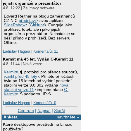
jejich organizér a prezentátor
4.8. 12:22 | Zajímavý software
Edvard Rejthar na blogu zaměstnanců
CZ.NIC
představil
svou aplikaci
SlideRshow
(
GitHub
). Funguje jako
prohlížeč fotek, ale i jako jejich
organizér a prezentátor. Neinstaluje se,
běží přímo v prohlížeči. Bez serveru.
Offline.
Ladislav Hagara
|
Komentářů: 11
Kermit má 45 let. Vydán C-Kermit 11
4.8. 11:44 | Nová verze
Kermit
, tj. protokol pro přenos souborů,
vznikl před 45 lety
. Při této příležitosti
byla po 15 letech od vydání poslední
stabilní verze 9.0.302 vydána
nová
stabilní verze 11
implementace
C-
Kermit
. S podporou IPv6.
Ladislav Hagara
|
Komentářů: 0
Centrum
|
Napsat
|
Starší
Anketa
navrhněte »
Které desktopové prostředí na Linuxu
používáte?