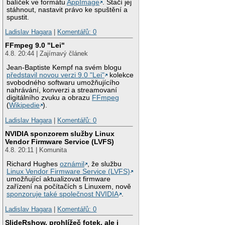
balíček ve formátu
AppImage
. Stačí jej
stáhnout, nastavit právo ke spuštění a
spustit.
Ladislav Hagara
|
Komentářů: 0
FFmpeg 9.0 "Lei"
4.8. 20:44 | Zajímavý článek
Jean-Baptiste Kempf na svém blogu
představil novou verzi 9.0 "Lei"
kolekce
svobodného softwaru umožňujícího
nahrávání, konverzi a streamovaní
digitálního zvuku a obrazu
FFmpeg
(
Wikipedie
).
Ladislav Hagara
|
Komentářů: 0
NVIDIA sponzorem služby Linux
Vendor Firmware Service (LVFS)
4.8. 20:11 | Komunita
Richard Hughes
oznámil
, že službu
Linux Vendor Firmware Service (LVFS)
umožňující aktualizovat firmware
zařízení na počítačích s Linuxem, nově
sponzoruje také společnost NVIDIA
.
Ladislav Hagara
|
Komentářů: 0
SlideRshow, prohlížeč fotek, ale i