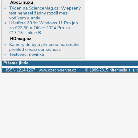
AbcLinuxu
Týden na ScienceMag.cz: Vylepšený
test nenašel žádný rozdíl mezi
vodíkem a antiv
Ušetřete 30 %: Windows 11 Pro jen
za €22,50 a Office 2024 Pro za
€17,15 – akce B
HDmag.cz
Kamery do bytu přinesou maximální
přehled o vaší domácnosti
Testovací novinka
Píšeme jinde
ISSN 1214-1267
www.czech-server.cz
© 1999-2015
Nitemedia s. r. 