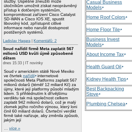
služby. Úspěšné zneužití může
Casual Business
útočníkům umožnit získat neoprávněný
Models
přístup k dotčeným systémům,
kompromitovat zařízení Cisco Catalyst
Home Roof Colors
SD-WAN a Cisco IOS XE, spustit
libovolný kód, zpřístupnit citlivé
informace nebo narušit dostupnost
Home Floor Tile
postižených systémů.
Business Invest
Ladislav Hagara
|
Komentářů: 2
Models
Soud nařídil firmě Meta zaplatit 567
milionů USD kvůli újmě způsobené
About Income Tax
dětem
dnes 15:33 | IT novinky
Health Guard Oil
Soud v americkém státě Nové Mexiko
ve čtvrtek
nařídil
internetové
Kidney Health Tips
společnosti Meta Platforms zaplatit 567
milionů dolarů (téměř 12 miliard Kč) za
Best Backpacking
újmy, které její platformy působí mladým
lidem. S přihlédnutím k dřívějšímu
Stove
verdiktu tak má společnost celkem
zaplatit 942 milionů dolarů, což je malý
Plumbing Chelsea
zlomek jejího ročního výnosu, který loni
činil 60 miliard dolarů. Čtvrteční verdikt
firmě také nařizuje, aby změnila způsob,
jakým její
…
více »