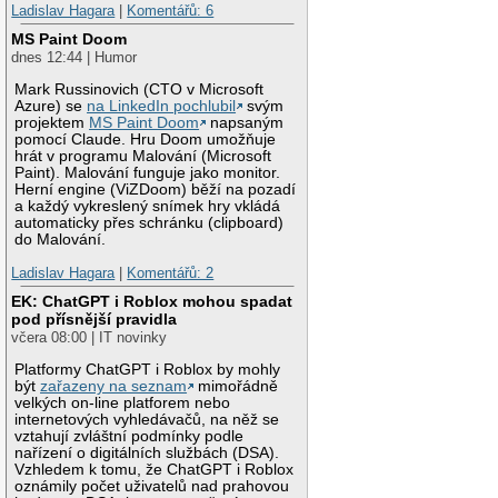
Ladislav Hagara
|
Komentářů: 6
MS Paint Doom
dnes 12:44 | Humor
Mark Russinovich (CTO v Microsoft
Azure) se
na LinkedIn pochlubil
svým
projektem
MS Paint Doom
napsaným
pomocí Claude. Hru Doom umožňuje
hrát v programu Malování (Microsoft
Paint). Malování funguje jako monitor.
Herní engine (ViZDoom) běží na pozadí
a každý vykreslený snímek hry vkládá
automaticky přes schránku (clipboard)
do Malování.
Ladislav Hagara
|
Komentářů: 2
EK: ChatGPT i Roblox mohou spadat
pod přísnější pravidla
včera 08:00 | IT novinky
Platformy ChatGPT i Roblox by mohly
být
zařazeny na seznam
mimořádně
velkých on-line platforem nebo
internetových vyhledávačů, na něž se
vztahují zvláštní podmínky podle
nařízení o digitálních službách (DSA).
Vzhledem k tomu, že ChatGPT i Roblox
oznámily počet uživatelů nad prahovou