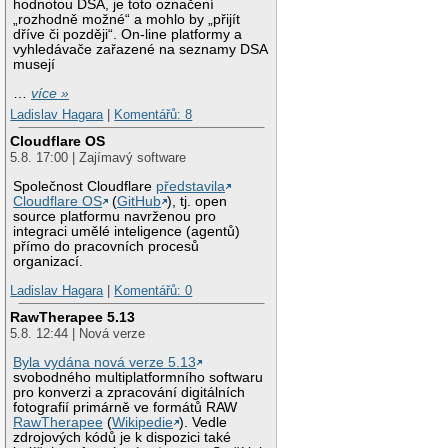
hodnotou DSA, je toto označení
„rozhodně možné“ a mohlo by „přijít
dříve či později“. On-line platformy a
vyhledávače zařazené na seznamy DSA
musejí
…
více »
Ladislav Hagara
|
Komentářů: 8
Cloudflare OS
5.8. 17:00 | Zajímavý software
Společnost Cloudflare
představila
Cloudflare OS
(
GitHub
), tj. open
source platformu navrženou pro
integraci umělé inteligence (agentů)
přímo do pracovních procesů
organizací.
Ladislav Hagara
|
Komentářů: 0
RawTherapee 5.13
5.8. 12:44 | Nová verze
Byla vydána nová verze 5.13
svobodného multiplatformního softwaru
pro konverzi a zpracování digitálních
fotografií primárně ve formátů RAW
RawTherapee
(
Wikipedie
). Vedle
zdrojových kódů je k dispozici také