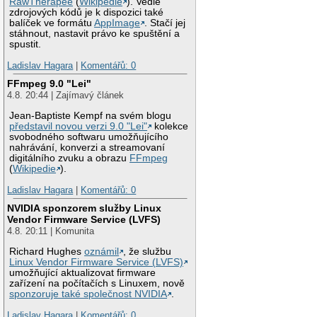
RawTherapee
(
Wikipedie
). Vedle
zdrojových kódů je k dispozici také
balíček ve formátu
AppImage
. Stačí jej
stáhnout, nastavit právo ke spuštění a
spustit.
Ladislav Hagara
|
Komentářů: 0
FFmpeg 9.0 "Lei"
4.8. 20:44 | Zajímavý článek
Jean-Baptiste Kempf na svém blogu
představil novou verzi 9.0 "Lei"
kolekce
svobodného softwaru umožňujícího
nahrávání, konverzi a streamovaní
digitálního zvuku a obrazu
FFmpeg
(
Wikipedie
).
Ladislav Hagara
|
Komentářů: 0
NVIDIA sponzorem služby Linux
Vendor Firmware Service (LVFS)
4.8. 20:11 | Komunita
Richard Hughes
oznámil
, že službu
Linux Vendor Firmware Service (LVFS)
umožňující aktualizovat firmware
zařízení na počítačích s Linuxem, nově
sponzoruje také společnost NVIDIA
.
Ladislav Hagara
|
Komentářů: 0