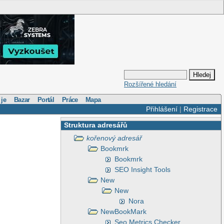
Rozšířené hledání
 je
Bazar
Portál
Práce
Mapa
Přihlášení
|
Registrace
Struktura adresářů
kořenový adresář
Bookmrk
Bookmrk
SEO Insight Tools
New
New
Nora
NewBookMark
Seo Metrics Checker