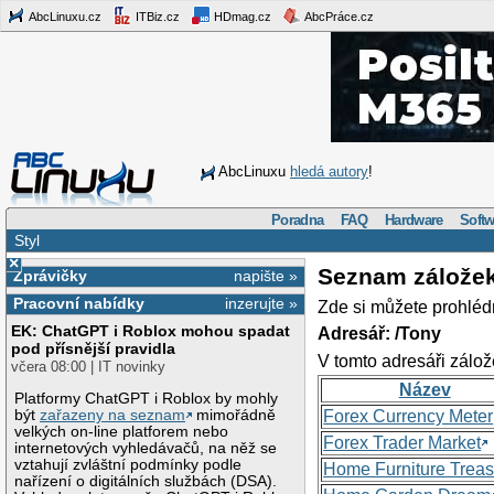
AbcLinuxu.cz
ITBiz.cz
HDmag.cz
AbcPráce.cz
AbcLinuxu
hledá autory
!
Poradna
FAQ
Hardware
Softw
Styl
×
Seznam zálože
Zprávičky
napište »
Pracovní nabídky
inzerujte »
Zde si můžete prohléd
EK: ChatGPT i Roblox mohou spadat
Adresář: /Tony
pod přísnější pravidla
V tomto adresáři zálož
včera 08:00 | IT novinky
Název
Platformy ChatGPT i Roblox by mohly
být
zařazeny na seznam
mimořádně
Forex Currency Meter
velkých on-line platforem nebo
Forex Trader Market
internetových vyhledávačů, na něž se
vztahují zvláštní podmínky podle
Home Furniture Treas
nařízení o digitálních službách (DSA).