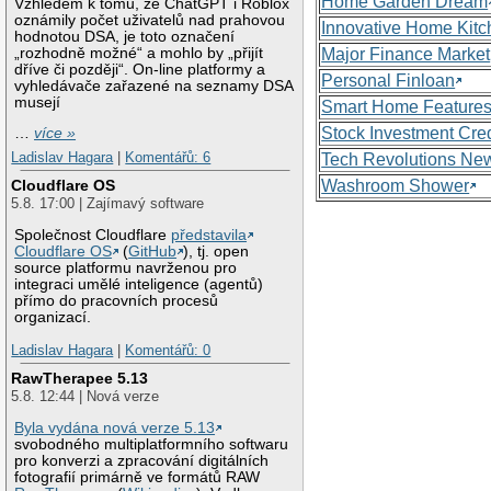
Home Garden Dream
Vzhledem k tomu, že ChatGPT i Roblox
oznámily počet uživatelů nad prahovou
Innovative Home Kitc
hodnotou DSA, je toto označení
„rozhodně možné“ a mohlo by „přijít
Major Finance Market
dříve či později“. On-line platformy a
Personal Finloan
vyhledávače zařazené na seznamy DSA
musejí
Smart Home Feature
Stock Investment Cred
…
více »
Ladislav Hagara
|
Komentářů: 6
Tech Revolutions Ne
Washroom Shower
Cloudflare OS
5.8. 17:00 | Zajímavý software
Společnost Cloudflare
představila
Cloudflare OS
(
GitHub
), tj. open
source platformu navrženou pro
integraci umělé inteligence (agentů)
přímo do pracovních procesů
organizací.
Ladislav Hagara
|
Komentářů: 0
RawTherapee 5.13
5.8. 12:44 | Nová verze
Byla vydána nová verze 5.13
svobodného multiplatformního softwaru
pro konverzi a zpracování digitálních
fotografií primárně ve formátů RAW