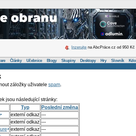
Inzerujte
na AbcPráce.cz od 950 Kč
are
Články
Učebnice
Blogy
Skupiny
Desktopy
Hry
Slovník
Kdo
k
nout záložky uživatele
spam
.
ek jsou následující stránky:
Typ
Poslední změna
externí odkaz
---
externí odkaz
---
ure
externí odkaz
---