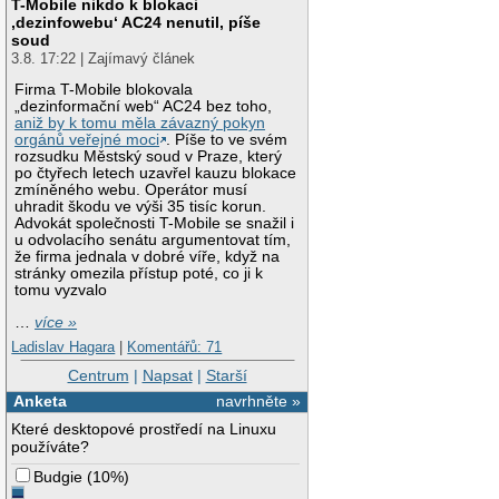
T-Mobile nikdo k blokaci
‚dezinfowebu‘ AC24 nenutil, píše
soud
3.8. 17:22 | Zajímavý článek
Firma T-Mobile blokovala
„dezinformační web“ AC24 bez toho,
aniž by k tomu měla závazný pokyn
orgánů veřejné moci
. Píše to ve svém
rozsudku Městský soud v Praze, který
po čtyřech letech uzavřel kauzu blokace
zmíněného webu. Operátor musí
uhradit škodu ve výši 35 tisíc korun.
Advokát společnosti T-Mobile se snažil i
u odvolacího senátu argumentovat tím,
že firma jednala v dobré víře, když na
stránky omezila přístup poté, co ji k
tomu vyzvalo
…
více »
Ladislav Hagara
|
Komentářů: 71
Centrum
|
Napsat
|
Starší
Anketa
navrhněte »
Které desktopové prostředí na Linuxu
používáte?
Budgie
(
10%
)