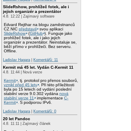
SlideRshow, prohlížeč fotek, ale i
jejich organizér a prezentátor
4.8. 12:22 | Zajímavý software
Edvard Rejthar na blogu zaměstnanců
CZ.NIC
představil
svou aplikaci
SlideRshow
(
GitHub
). Funguje jako
prohlížeč fotek, ale i jako jejich
organizér a prezentátor. Neinstaluje se,
běží přímo v prohlížeči. Bez serveru.
Offline.
Ladislav Hagara
|
Komentářů: 11
Kermit má 45 let. Vydán C-Kermit 11
4.8. 11:44 | Nová verze
Kermit
, tj. protokol pro přenos souborů,
vznikl před 45 lety
. Při této příležitosti
byla po 15 letech od vydání poslední
stabilní verze 9.0.302 vydána
nová
stabilní verze 11
implementace
C-
Kermit
. S podporou IPv6.
Ladislav Hagara
|
Komentářů: 0
20 let Pandoc
4.8. 11:11 | Zajímavý článek