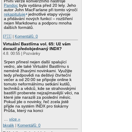
První verze konverzního nástroje
Pandoc
byla vydána před 20 lety. Jeho
autor John MacFarlane při tomto výročí
rekapituluje
jednotlivé etapy vývoje
a přidávání nových funkcí – rozšíření
nejen Markdownu a podporu mnoha
dalších formátů.
|🇵🇸
|
Komentářů: 0
Virtuální Bastlírna vol. 65: Už vám
dorazil předobjednaný INDX?
4.8. 00:55 | Pozvánky
Srpen přinesl nejen další spalující
vedro, ale také Virtuální Bastlírnu s
neméně žhavými novinkami. Využijte
tedy předpovědi na deštivý čtvrteční
večer a od 20:00 se připojte online k
tomuto neformálnímu setkání kutilů,
techniků a vědců, kde se strahovskými
bastlíři proberete nejzajímavější věci, na
které jste narazili za poslední měsíc.
Pokud jde o novinky, řeč zcela jistě
přijde na systém INDX pro tiskárny
Průša, který na konci
…
více »
bkralik
|
Komentářů: 0