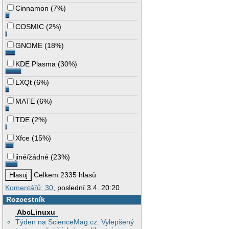
Cinnamon
(
7%
)
COSMIC
(
2%
)
GNOME
(
18%
)
KDE Plasma
(
30%
)
LXQt
(
6%
)
MATE
(
6%
)
TDE
(
2%
)
Xfce
(
15%
)
jiné/žádné
(
23%
)
Celkem 2335 hlasů
Komentářů: 30
, poslední 3.4. 20:20
Rozcestník
AbcLinuxu
Týden na ScienceMag.cz: Vylepšený