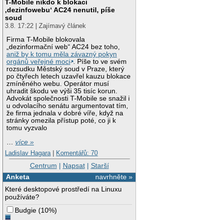
T-Mobile nikdo k blokaci
‚dezinfowebu‘ AC24 nenutil, píše
soud
3.8. 17:22 | Zajímavý článek
Firma T-Mobile blokovala
„dezinformační web“ AC24 bez toho,
aniž by k tomu měla závazný pokyn
orgánů veřejné moci
. Píše to ve svém
rozsudku Městský soud v Praze, který
po čtyřech letech uzavřel kauzu blokace
zmíněného webu. Operátor musí
uhradit škodu ve výši 35 tisíc korun.
Advokát společnosti T-Mobile se snažil i
u odvolacího senátu argumentovat tím,
že firma jednala v dobré víře, když na
stránky omezila přístup poté, co ji k
tomu vyzvalo
…
více »
Ladislav Hagara
|
Komentářů: 70
Centrum
|
Napsat
|
Starší
Anketa
navrhněte »
Které desktopové prostředí na Linuxu
používáte?
Budgie
(
10%
)