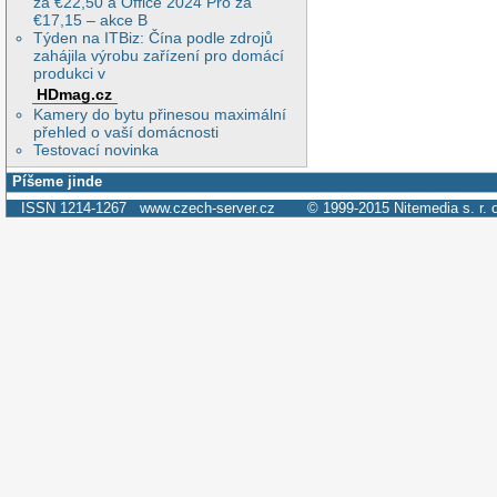
za €22,50 a Office 2024 Pro za
€17,15 – akce B
Týden na ITBiz: Čína podle zdrojů
zahájila výrobu zařízení pro domácí
produkci v
HDmag.cz
Kamery do bytu přinesou maximální
přehled o vaší domácnosti
Testovací novinka
Píšeme jinde
ISSN 1214-1267
www.czech-server.cz
© 1999-2015
Nitemedia s. r. 