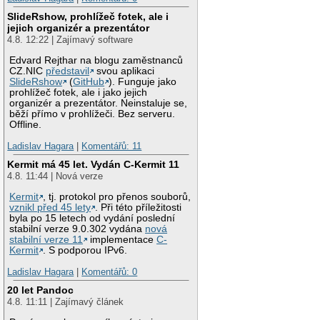
SlideRshow, prohlížeč fotek, ale i
jejich organizér a prezentátor
4.8. 12:22 | Zajímavý software
Edvard Rejthar na blogu zaměstnanců
CZ.NIC
představil
svou aplikaci
SlideRshow
(
GitHub
). Funguje jako
prohlížeč fotek, ale i jako jejich
organizér a prezentátor. Neinstaluje se,
běží přímo v prohlížeči. Bez serveru.
Offline.
Ladislav Hagara
|
Komentářů: 11
Kermit má 45 let. Vydán C-Kermit 11
4.8. 11:44 | Nová verze
Kermit
, tj. protokol pro přenos souborů,
vznikl před 45 lety
. Při této příležitosti
byla po 15 letech od vydání poslední
stabilní verze 9.0.302 vydána
nová
stabilní verze 11
implementace
C-
Kermit
. S podporou IPv6.
Ladislav Hagara
|
Komentářů: 0
20 let Pandoc
4.8. 11:11 | Zajímavý článek