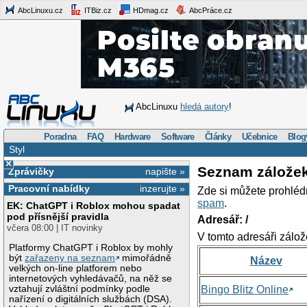
AbcLinuxu.cz
ITBiz.cz
HDmag.cz
AbcPráce.cz
AbcLinuxu
hledá autory
!
Poradna
FAQ
Hardware
Software
Články
Učebnice
Blog
Styl
×
Seznam zálože
Zprávičky
napište »
Pracovní nabídky
inzerujte »
Zde si můžete prohléd
spam
.
EK: ChatGPT i Roblox mohou spadat
pod přísnější pravidla
Adresář: /
včera 08:00 | IT novinky
V tomto adresáři zálož
Platformy ChatGPT i Roblox by mohly
být
zařazeny na seznam
mimořádně
Název
velkých on-line platforem nebo
internetových vyhledávačů, na něž se
vztahují zvláštní podmínky podle
Bingo Blitz Online
nařízení o digitálních službách (DSA).