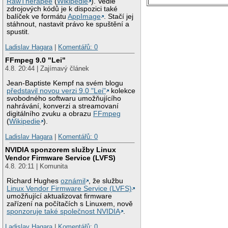
RawTherapee
(
Wikipedie
). Vedle
zdrojových kódů je k dispozici také
balíček ve formátu
AppImage
. Stačí jej
stáhnout, nastavit právo ke spuštění a
spustit.
Ladislav Hagara
|
Komentářů: 0
FFmpeg 9.0 "Lei"
4.8. 20:44 | Zajímavý článek
Jean-Baptiste Kempf na svém blogu
představil novou verzi 9.0 "Lei"
kolekce
svobodného softwaru umožňujícího
nahrávání, konverzi a streamovaní
digitálního zvuku a obrazu
FFmpeg
(
Wikipedie
).
Ladislav Hagara
|
Komentářů: 0
NVIDIA sponzorem služby Linux
Vendor Firmware Service (LVFS)
4.8. 20:11 | Komunita
Richard Hughes
oznámil
, že službu
Linux Vendor Firmware Service (LVFS)
umožňující aktualizovat firmware
zařízení na počítačích s Linuxem, nově
sponzoruje také společnost NVIDIA
.
Ladislav Hagara
|
Komentářů: 0