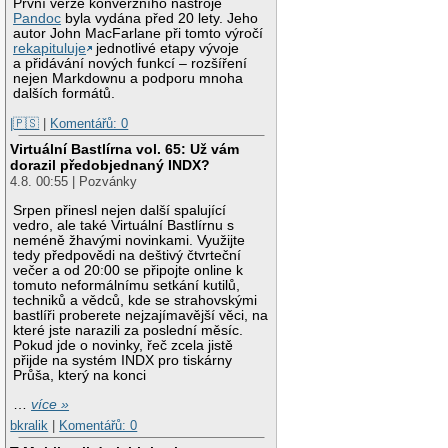
První verze konverzního nástroje
Pandoc
byla vydána před 20 lety. Jeho
autor John MacFarlane při tomto výročí
rekapituluje
jednotlivé etapy vývoje
a přidávání nových funkcí – rozšíření
nejen Markdownu a podporu mnoha
dalších formátů.
|🇵🇸
|
Komentářů: 0
Virtuální Bastlírna vol. 65: Už vám
dorazil předobjednaný INDX?
4.8. 00:55 | Pozvánky
Srpen přinesl nejen další spalující
vedro, ale také Virtuální Bastlírnu s
neméně žhavými novinkami. Využijte
tedy předpovědi na deštivý čtvrteční
večer a od 20:00 se připojte online k
tomuto neformálnímu setkání kutilů,
techniků a vědců, kde se strahovskými
bastlíři proberete nejzajímavější věci, na
které jste narazili za poslední měsíc.
Pokud jde o novinky, řeč zcela jistě
přijde na systém INDX pro tiskárny
Průša, který na konci
…
více »
bkralik
|
Komentářů: 0