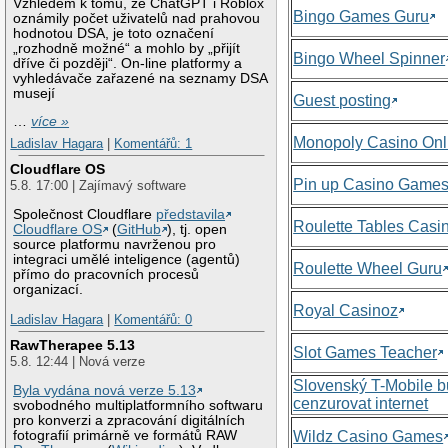
Vzhledem k tomu, že ChatGPT i Roblox
Bingo Games Guru
oznámily počet uživatelů nad prahovou
hodnotou DSA, je toto označení
„rozhodně možné“ a mohlo by „přijít
Bingo Wheel Spinner
dříve či později“. On-line platformy a
vyhledávače zařazené na seznamy DSA
musejí
Guest posting
…
více »
Monopoly Casino Onl
Ladislav Hagara
|
Komentářů: 1
Cloudflare OS
Pin up Casino Game
5.8. 17:00 | Zajímavý software
Společnost Cloudflare
představila
Roulette Tables Casi
Cloudflare OS
(
GitHub
), tj. open
source platformu navrženou pro
integraci umělé inteligence (agentů)
Roulette Wheel Guru
přímo do pracovních procesů
organizací.
Royal Casinoz
Ladislav Hagara
|
Komentářů: 0
RawTherapee 5.13
Slot Games Teacher
5.8. 12:44 | Nová verze
Slovenský T-Mobile 
Byla vydána nová verze 5.13
cenzurovat internet
svobodného multiplatformního softwaru
pro konverzi a zpracování digitálních
Wildz Casino Games
fotografií primárně ve formátů RAW