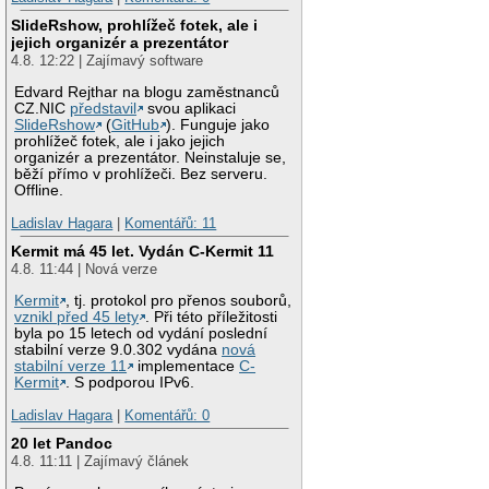
SlideRshow, prohlížeč fotek, ale i
jejich organizér a prezentátor
4.8. 12:22 | Zajímavý software
Edvard Rejthar na blogu zaměstnanců
CZ.NIC
představil
svou aplikaci
SlideRshow
(
GitHub
). Funguje jako
prohlížeč fotek, ale i jako jejich
organizér a prezentátor. Neinstaluje se,
běží přímo v prohlížeči. Bez serveru.
Offline.
Ladislav Hagara
|
Komentářů: 11
Kermit má 45 let. Vydán C-Kermit 11
4.8. 11:44 | Nová verze
Kermit
, tj. protokol pro přenos souborů,
vznikl před 45 lety
. Při této příležitosti
byla po 15 letech od vydání poslední
stabilní verze 9.0.302 vydána
nová
stabilní verze 11
implementace
C-
Kermit
. S podporou IPv6.
Ladislav Hagara
|
Komentářů: 0
20 let Pandoc
4.8. 11:11 | Zajímavý článek