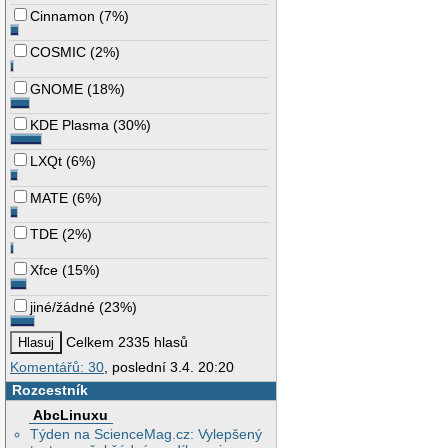
Cinnamon
(
7%
)
COSMIC
(
2%
)
GNOME
(
18%
)
KDE Plasma
(
30%
)
LXQt
(
6%
)
MATE
(
6%
)
TDE
(
2%
)
Xfce
(
15%
)
jiné/žádné
(
23%
)
Celkem 2335 hlasů
Komentářů: 30
, poslední 3.4. 20:20
Rozcestník
AbcLinuxu
Týden na ScienceMag.cz: Vylepšený