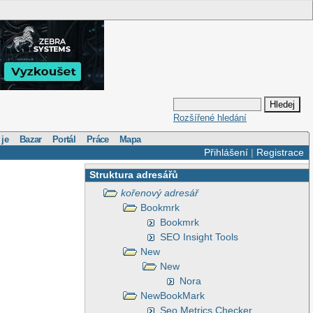
Rozšířené hledání
 je
Bazar
Portál
Práce
Mapa
Přihlášení
|
Registrace
Struktura adresářů
kořenový adresář
Bookmrk
Bookmrk
SEO Insight Tools
New
New
Nora
NewBookMark
Seo Metrics Checker