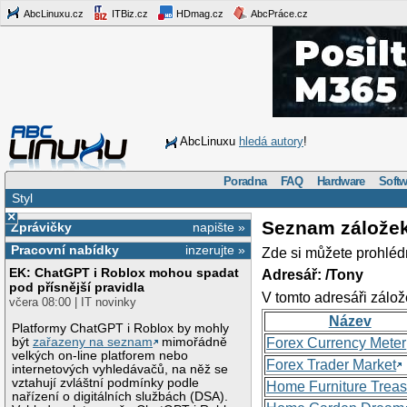
AbcLinuxu.cz
ITBiz.cz
HDmag.cz
AbcPráce.cz
AbcLinuxu
hledá autory
!
Poradna
FAQ
Hardware
Softw
Styl
×
Seznam zálože
Zprávičky
napište »
Pracovní nabídky
inzerujte »
Zde si můžete prohléd
EK: ChatGPT i Roblox mohou spadat
Adresář: /Tony
pod přísnější pravidla
V tomto adresáři zálož
včera 08:00 | IT novinky
Název
Platformy ChatGPT i Roblox by mohly
být
zařazeny na seznam
mimořádně
Forex Currency Meter
velkých on-line platforem nebo
Forex Trader Market
internetových vyhledávačů, na něž se
vztahují zvláštní podmínky podle
Home Furniture Treas
nařízení o digitálních službách (DSA).