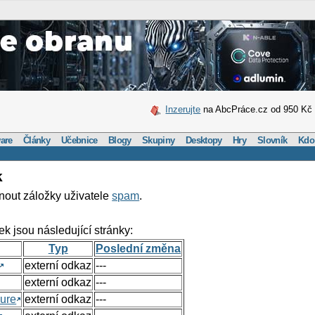
Inzerujte
na AbcPráce.cz od 950 Kč
are
Články
Učebnice
Blogy
Skupiny
Desktopy
Hry
Slovník
Kdo
k
nout záložky uživatele
spam
.
ek jsou následující stránky:
Typ
Poslední změna
externí odkaz
---
externí odkaz
---
ure
externí odkaz
---