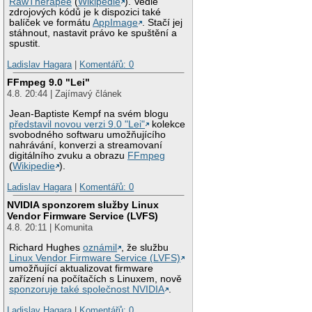
RawTherapee
(
Wikipedie
). Vedle
zdrojových kódů je k dispozici také
balíček ve formátu
AppImage
. Stačí jej
stáhnout, nastavit právo ke spuštění a
spustit.
Ladislav Hagara
|
Komentářů: 0
FFmpeg 9.0 "Lei"
4.8. 20:44 | Zajímavý článek
Jean-Baptiste Kempf na svém blogu
představil novou verzi 9.0 "Lei"
kolekce
svobodného softwaru umožňujícího
nahrávání, konverzi a streamovaní
digitálního zvuku a obrazu
FFmpeg
(
Wikipedie
).
Ladislav Hagara
|
Komentářů: 0
NVIDIA sponzorem služby Linux
Vendor Firmware Service (LVFS)
4.8. 20:11 | Komunita
Richard Hughes
oznámil
, že službu
Linux Vendor Firmware Service (LVFS)
umožňující aktualizovat firmware
zařízení na počítačích s Linuxem, nově
sponzoruje také společnost NVIDIA
.
Ladislav Hagara
|
Komentářů: 0