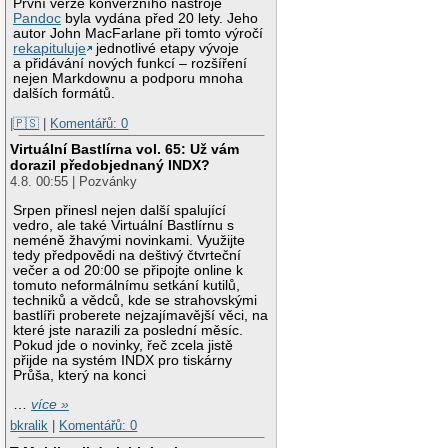
První verze konverzního nástroje
Pandoc
byla vydána před 20 lety. Jeho
autor John MacFarlane při tomto výročí
rekapituluje
jednotlivé etapy vývoje
a přidávání nových funkcí – rozšíření
nejen Markdownu a podporu mnoha
dalších formátů.
|🇵🇸
|
Komentářů: 0
Virtuální Bastlírna vol. 65: Už vám
dorazil předobjednaný INDX?
4.8. 00:55 | Pozvánky
Srpen přinesl nejen další spalující
vedro, ale také Virtuální Bastlírnu s
neméně žhavými novinkami. Využijte
tedy předpovědi na deštivý čtvrteční
večer a od 20:00 se připojte online k
tomuto neformálnímu setkání kutilů,
techniků a vědců, kde se strahovskými
bastlíři proberete nejzajímavější věci, na
které jste narazili za poslední měsíc.
Pokud jde o novinky, řeč zcela jistě
přijde na systém INDX pro tiskárny
Průša, který na konci
…
více »
bkralik
|
Komentářů: 0