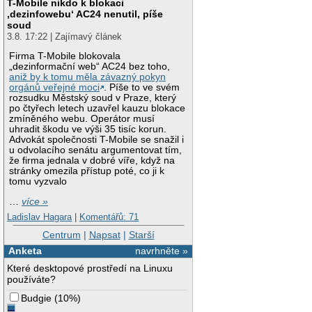
T-Mobile nikdo k blokaci
‚dezinfowebu‘ AC24 nenutil, píše
soud
3.8. 17:22 | Zajímavý článek
Firma T-Mobile blokovala
„dezinformační web“ AC24 bez toho,
aniž by k tomu měla závazný pokyn
orgánů veřejné moci
. Píše to ve svém
rozsudku Městský soud v Praze, který
po čtyřech letech uzavřel kauzu blokace
zmíněného webu. Operátor musí
uhradit škodu ve výši 35 tisíc korun.
Advokát společnosti T-Mobile se snažil i
u odvolacího senátu argumentovat tím,
že firma jednala v dobré víře, když na
stránky omezila přístup poté, co ji k
tomu vyzvalo
…
více »
Ladislav Hagara
|
Komentářů: 71
Centrum
|
Napsat
|
Starší
Anketa
navrhněte »
Které desktopové prostředí na Linuxu
používáte?
Budgie
(
10%
)