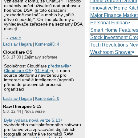
Home Garden Dream
Vzhledem k tomu, že ChatGPT i Roblox
oznámily počet uživatelů nad prahovou
Innovative Home Kitc
hodnotou DSA, je toto označení
„rozhodně možné“ a mohlo by „přijít
Major Finance Market
dříve či později“. On-line platformy a
Personal Finloan
vyhledávače zařazené na seznamy DSA
musejí
Smart Home Feature
Stock Investment Cred
…
více »
Ladislav Hagara
|
Komentářů: 4
Tech Revolutions Ne
Washroom Shower
Cloudflare OS
5.8. 17:00 | Zajímavý software
Společnost Cloudflare
představila
Cloudflare OS
(
GitHub
), tj. open
source platformu navrženou pro
integraci umělé inteligence (agentů)
přímo do pracovních procesů
organizací.
Ladislav Hagara
|
Komentářů: 0
RawTherapee 5.13
5.8. 12:44 | Nová verze
Byla vydána nová verze 5.13
svobodného multiplatformního softwaru
pro konverzi a zpracování digitálních
fotografií primárně ve formátů RAW