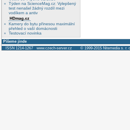
Týden na ScienceMag.cz: Vylepšený
test nenašel žádný rozdíl mezi
vodíkem a antiv
HDmag.cz
Kamery do bytu přinesou maximální
přehled o vaší domácnosti
Testovací novinka
Píšeme jinde
ISSN 1214-1267
www.czech-server.cz
© 1999-2015
Nitemedia s. r. 