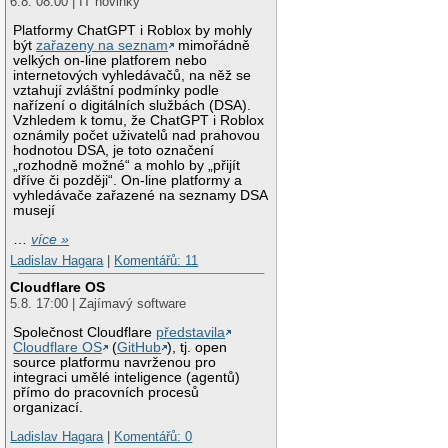
6.8. 08:00 | IT novinky
Platformy ChatGPT i Roblox by mohly
být
zařazeny na seznam
mimořádně
velkých on-line platforem nebo
internetových vyhledávačů, na něž se
vztahují zvláštní podmínky podle
nařízení o digitálních službách (DSA).
Vzhledem k tomu, že ChatGPT i Roblox
oznámily počet uživatelů nad prahovou
hodnotou DSA, je toto označení
„rozhodně možné“ a mohlo by „přijít
dříve či později“. On-line platformy a
vyhledávače zařazené na seznamy DSA
musejí
…
více »
Ladislav Hagara
|
Komentářů: 11
Cloudflare OS
5.8. 17:00 | Zajímavý software
Společnost Cloudflare
představila
Cloudflare OS
(
GitHub
), tj. open
source platformu navrženou pro
integraci umělé inteligence (agentů)
přímo do pracovních procesů
organizací.
Ladislav Hagara
|
Komentářů: 0