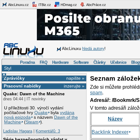
AbcLinuxu.cz
ITBiz.cz
HDmag.cz
AbcPráce.cz
AbcLinuxu
hledá autory
!
Poradna
FAQ
Hardware
Software
Články
Učebnice
Blog
Styl
×
Seznam zálože
Zprávičky
napište »
Pracovní nabídky
inzerujte »
Zde si můžete prohléd
spam
.
Quake: Dawn of the Machine
dnes 04:44 | IT novinky
Adresář: /Bookmrk/S
V tomto adresáři zálož
U příležitosti 30. výročí vydání
počítačové hry
Quake
byla
vydána
nová epizoda
s názvem
Dawn of the
Název
Machine
(
Steam
).
Ladislav Hagara
|
Komentářů: 3
Backlink Indexer
Série bezpečnostních záplat v