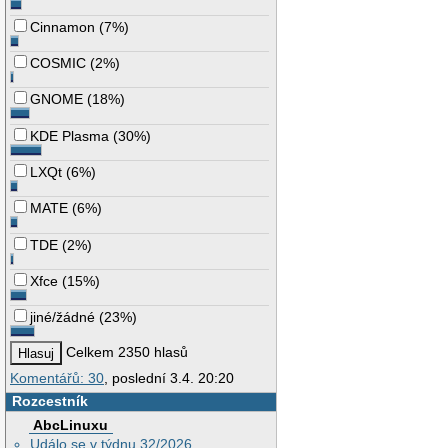
Cinnamon
(
7%
)
COSMIC
(
2%
)
GNOME
(
18%
)
KDE Plasma
(
30%
)
LXQt
(
6%
)
MATE
(
6%
)
TDE
(
2%
)
Xfce
(
15%
)
jiné/žádné
(
23%
)
Celkem 2350 hlasů
Komentářů: 30
, poslední 3.4. 20:20
Rozcestník
AbcLinuxu
Událo se v týdnu 32/2026