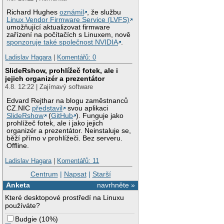
Richard Hughes
oznámil
, že službu
Linux Vendor Firmware Service (LVFS)
umožňující aktualizovat firmware
zařízení na počítačích s Linuxem, nově
sponzoruje také společnost NVIDIA
.
Ladislav Hagara
|
Komentářů: 0
SlideRshow, prohlížeč fotek, ale i
jejich organizér a prezentátor
4.8. 12:22 | Zajímavý software
Edvard Rejthar na blogu zaměstnanců
CZ.NIC
představil
svou aplikaci
SlideRshow
(
GitHub
). Funguje jako
prohlížeč fotek, ale i jako jejich
organizér a prezentátor. Neinstaluje se,
běží přímo v prohlížeči. Bez serveru.
Offline.
Ladislav Hagara
|
Komentářů: 11
Centrum
|
Napsat
|
Starší
Anketa
navrhněte »
Které desktopové prostředí na Linuxu
používáte?
Budgie
(
10%
)