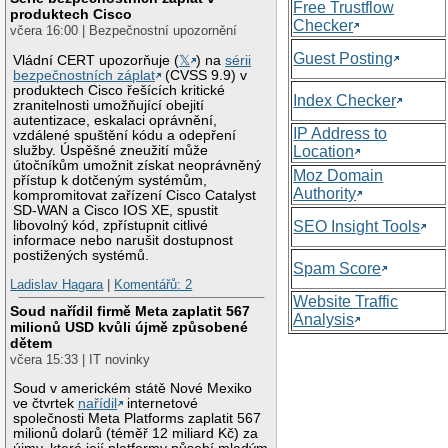
Free Trustflow
produktech Cisco
Checker
včera 16:00 | Bezpečnostní upozornění
Guest Posting
Vládní CERT upozorňuje (
𝕏
) na
sérii
bezpečnostních záplat
(CVSS 9.9) v
produktech Cisco řešících kritické
Index Checker
zranitelnosti umožňující obejití
autentizace, eskalaci oprávnění,
IP Address to
vzdálené spuštění kódu a odepření
služby. Úspěšné zneužití může
Location
útočníkům umožnit získat neoprávněný
Moz Domain
přístup k dotčeným systémům,
Authority
kompromitovat zařízení Cisco Catalyst
SD-WAN a Cisco IOS XE, spustit
libovolný kód, zpřístupnit citlivé
SEO Insight Tools
informace nebo narušit dostupnost
postižených systémů.
Spam Score
Ladislav Hagara
|
Komentářů: 2
Website Traffic
Soud nařídil firmě Meta zaplatit 567
Analysis
milionů USD kvůli újmě způsobené
dětem
včera 15:33 | IT novinky
Soud v americkém státě Nové Mexiko
ve čtvrtek
nařídil
internetové
společnosti Meta Platforms zaplatit 567
milionů dolarů (téměř 12 miliard Kč) za