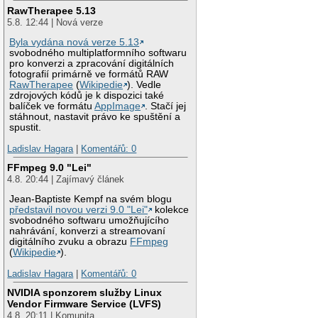
RawTherapee 5.13
5.8. 12:44 | Nová verze
Byla vydána nová verze 5.13
svobodného multiplatformního softwaru
pro konverzi a zpracování digitálních
fotografií primárně ve formátů RAW
RawTherapee
(
Wikipedie
). Vedle
zdrojových kódů je k dispozici také
balíček ve formátu
AppImage
. Stačí jej
stáhnout, nastavit právo ke spuštění a
spustit.
Ladislav Hagara
|
Komentářů: 0
FFmpeg 9.0 "Lei"
4.8. 20:44 | Zajímavý článek
Jean-Baptiste Kempf na svém blogu
představil novou verzi 9.0 "Lei"
kolekce
svobodného softwaru umožňujícího
nahrávání, konverzi a streamovaní
digitálního zvuku a obrazu
FFmpeg
(
Wikipedie
).
Ladislav Hagara
|
Komentářů: 0
NVIDIA sponzorem služby Linux
Vendor Firmware Service (LVFS)
4.8. 20:11 | Komunita