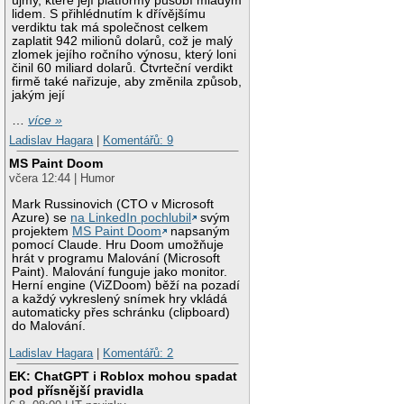
újmy, které její platformy působí mladým
lidem. S přihlédnutím k dřívějšímu
verdiktu tak má společnost celkem
zaplatit 942 milionů dolarů, což je malý
zlomek jejího ročního výnosu, který loni
činil 60 miliard dolarů. Čtvrteční verdikt
firmě také nařizuje, aby změnila způsob,
jakým její
…
více »
Ladislav Hagara
|
Komentářů: 9
MS Paint Doom
včera 12:44 | Humor
Mark Russinovich (CTO v Microsoft
Azure) se
na LinkedIn pochlubil
svým
projektem
MS Paint Doom
napsaným
pomocí Claude. Hru Doom umožňuje
hrát v programu Malování (Microsoft
Paint). Malování funguje jako monitor.
Herní engine (ViZDoom) běží na pozadí
a každý vykreslený snímek hry vkládá
automaticky přes schránku (clipboard)
do Malování.
Ladislav Hagara
|
Komentářů: 2
EK: ChatGPT i Roblox mohou spadat
pod přísnější pravidla