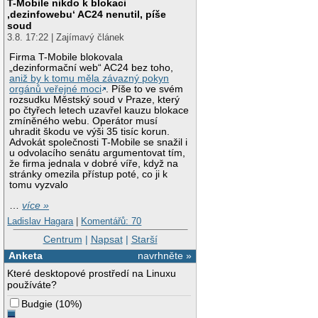
T-Mobile nikdo k blokaci
‚dezinfowebu‘ AC24 nenutil, píše
soud
3.8. 17:22 | Zajímavý článek
Firma T-Mobile blokovala
„dezinformační web“ AC24 bez toho,
aniž by k tomu měla závazný pokyn
orgánů veřejné moci
. Píše to ve svém
rozsudku Městský soud v Praze, který
po čtyřech letech uzavřel kauzu blokace
zmíněného webu. Operátor musí
uhradit škodu ve výši 35 tisíc korun.
Advokát společnosti T-Mobile se snažil i
u odvolacího senátu argumentovat tím,
že firma jednala v dobré víře, když na
stránky omezila přístup poté, co ji k
tomu vyzvalo
…
více »
Ladislav Hagara
|
Komentářů: 70
Centrum
|
Napsat
|
Starší
Anketa
navrhněte »
Které desktopové prostředí na Linuxu
používáte?
Budgie
(
10%
)