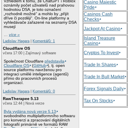
Vzhledem k tomu, že ChatGPT i Roblox
Casino Majestic
oznámily počet uživatelů nad prahovou
Pride
hodnotou DSA, je toto označení
„rozhodně možné“ a mohlo by „přijít
Casinos Cash
dříve či později“. On-line platformy a
Checks
vyhledávače zařazené na seznamy DSA
musejí
Jackpot At Casino
…
více »
Island Treasure
Ladislav Hagara
|
Komentářů: 1
Casino
Cloudflare OS
Cryptos To Invest
včera 17:00 | Zajímavý software
Společnost Cloudflare
představila
Trade In Shares
Cloudflare OS
(
GitHub
), tj. open
source platformu navrženou pro
integraci umělé inteligence (agentů)
Trade In Bull Market
přímo do pracovních procesů
organizací.
Forex Signals Daily
Ladislav Hagara
|
Komentářů: 0
RawTherapee 5.13
Tax On Stocks
včera 12:44 | Nová verze
Byla vydána nová verze 5.13
svobodného multiplatformního softwaru
pro konverzi a zpracování digitálních
fotografií primárně ve formátů RAW