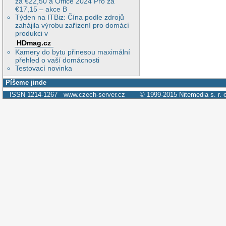
za €22,50 a Office 2024 Pro za
€17,15 – akce B
Týden na ITBiz: Čína podle zdrojů
zahájila výrobu zařízení pro domácí
produkci v
HDmag.cz
Kamery do bytu přinesou maximální
přehled o vaší domácnosti
Testovací novinka
Píšeme jinde
ISSN 1214-1267
www.czech-server.cz
© 1999-2015
Nitemedia s. r. 