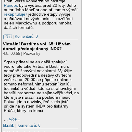
První verze konverzního nástroje
Pandoc
byla vydána před 20 lety. Jeho
autor John MacFarlane při tomto výročí
rekapituluje
jednotlivé etapy vývoje
a přidávání nových funkcí – rozšíření
nejen Markdownu a podporu mnoha
dalších formátů.
|🇵🇸
|
Komentářů: 0
Virtuální Bastlírna vol. 65: Už vám
dorazil předobjednaný INDX?
4.8. 00:55 | Pozvánky
Srpen přinesl nejen další spalující
vedro, ale také Virtuální Bastlírnu s
neméně žhavými novinkami. Využijte
tedy předpovědi na deštivý čtvrteční
večer a od 20:00 se připojte online k
tomuto neformálnímu setkání kutilů,
techniků a vědců, kde se strahovskými
bastlíři proberete nejzajímavější věci, na
které jste narazili za poslední měsíc.
Pokud jde o novinky, řeč zcela jistě
přijde na systém INDX pro tiskárny
Průša, který na konci
…
více »
bkralik
|
Komentářů: 0