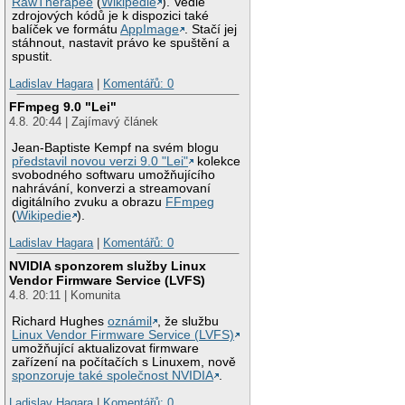
RawTherapee
(
Wikipedie
). Vedle
zdrojových kódů je k dispozici také
balíček ve formátu
AppImage
. Stačí jej
stáhnout, nastavit právo ke spuštění a
spustit.
Ladislav Hagara
|
Komentářů: 0
FFmpeg 9.0 "Lei"
4.8. 20:44 | Zajímavý článek
Jean-Baptiste Kempf na svém blogu
představil novou verzi 9.0 "Lei"
kolekce
svobodného softwaru umožňujícího
nahrávání, konverzi a streamovaní
digitálního zvuku a obrazu
FFmpeg
(
Wikipedie
).
Ladislav Hagara
|
Komentářů: 0
NVIDIA sponzorem služby Linux
Vendor Firmware Service (LVFS)
4.8. 20:11 | Komunita
Richard Hughes
oznámil
, že službu
Linux Vendor Firmware Service (LVFS)
umožňující aktualizovat firmware
zařízení na počítačích s Linuxem, nově
sponzoruje také společnost NVIDIA
.
Ladislav Hagara
|
Komentářů: 0