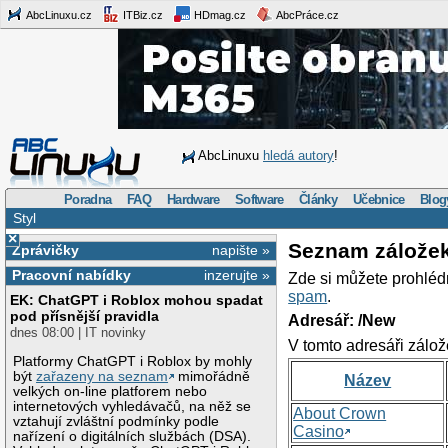
AbcLinuxu.cz
ITBiz.cz
HDmag.cz
AbcPráce.cz
AbcLinuxu
hledá autory
!
Poradna
FAQ
Hardware
Software
Články
Učebnice
Blog
Styl
×
Seznam zálože
Zprávičky
napište »
Pracovní nabídky
inzerujte »
Zde si můžete prohléd
spam
.
EK: ChatGPT i Roblox mohou spadat
pod přísnější pravidla
Adresář: /New
dnes 08:00 | IT novinky
V tomto adresáři zálož
Platformy ChatGPT i Roblox by mohly
být
zařazeny na seznam
mimořádně
Název
velkých on-line platforem nebo
internetových vyhledávačů, na něž se
About Crown
vztahují zvláštní podmínky podle
Casino
nařízení o digitálních službách (DSA).