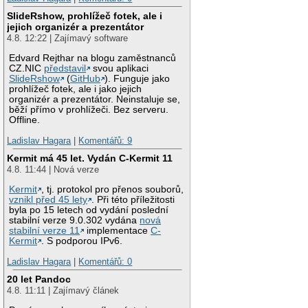
SlideRshow, prohlížeč fotek, ale i
jejich organizér a prezentátor
4.8. 12:22 | Zajímavý software
Edvard Rejthar na blogu zaměstnanců
CZ.NIC
představil
svou aplikaci
SlideRshow
(
GitHub
). Funguje jako
prohlížeč fotek, ale i jako jejich
organizér a prezentátor. Neinstaluje se,
běží přímo v prohlížeči. Bez serveru.
Offline.
Ladislav Hagara
|
Komentářů: 9
Kermit má 45 let. Vydán C-Kermit 11
4.8. 11:44 | Nová verze
Kermit
, tj. protokol pro přenos souborů,
vznikl před 45 lety
. Při této příležitosti
byla po 15 letech od vydání poslední
stabilní verze 9.0.302 vydána
nová
stabilní verze 11
implementace
C-
Kermit
. S podporou IPv6.
Ladislav Hagara
|
Komentářů: 0
20 let Pandoc
4.8. 11:11 | Zajímavý článek