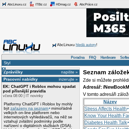
AbcLinuxu.cz
ITBiz.cz
HDmag.cz
AbcPráce.cz
AbcLinuxu
hledá autory
!
Poradna
FAQ
Hardware
Softw
Styl
×
Seznam zálože
Zprávičky
napište »
Pracovní nabídky
inzerujte »
Zde si můžete prohléd
EK: ChatGPT i Roblox mohou spadat
Adresář: /NewBookM
pod přísnější pravidla
V tomto adresáři zálož
včera 08:00 | IT novinky
Název
Platformy ChatGPT i Roblox by mohly
být
zařazeny na seznam
mimořádně
Stress Affects Health
velkých on-line platforem nebo
Know Your Health Fa
internetových vyhledávačů, na něž se
vztahují zvláštní podmínky podle
Diabetes Health Talk
nařízení o digitálních službách (DSA).