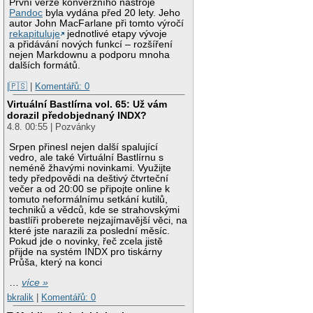
První verze konverzního nástroje
Pandoc
byla vydána před 20 lety. Jeho
autor John MacFarlane při tomto výročí
rekapituluje
jednotlivé etapy vývoje
a přidávání nových funkcí – rozšíření
nejen Markdownu a podporu mnoha
dalších formátů.
|🇵🇸
|
Komentářů: 0
Virtuální Bastlírna vol. 65: Už vám
dorazil předobjednaný INDX?
4.8. 00:55 | Pozvánky
Srpen přinesl nejen další spalující
vedro, ale také Virtuální Bastlírnu s
neméně žhavými novinkami. Využijte
tedy předpovědi na deštivý čtvrteční
večer a od 20:00 se připojte online k
tomuto neformálnímu setkání kutilů,
techniků a vědců, kde se strahovskými
bastlíři proberete nejzajímavější věci, na
které jste narazili za poslední měsíc.
Pokud jde o novinky, řeč zcela jistě
přijde na systém INDX pro tiskárny
Průša, který na konci
…
více »
bkralik
|
Komentářů: 0