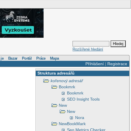
Rozšířené hledání
 je
Bazar
Portál
Práce
Mapa
Přihlášení
|
Registrace
Struktura adresářů
kořenový adresář
Bookmrk
Bookmrk
SEO Insight Tools
New
New
Nora
NewBookMark
Seo Metrics Checker