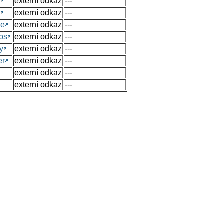
h
externí odkaz
---
h
externí odkaz
---
ue
externí odkaz
---
ps
externí odkaz
---
y
externí odkaz
---
er
externí odkaz
---
externí odkaz
---
externí odkaz
---